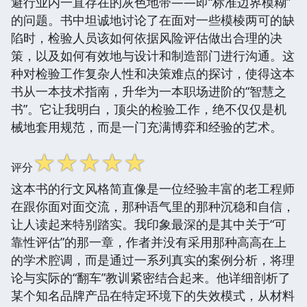
避行业内一直存在的灰色地带——即“标准边界模糊”
的问题。书中坦诚地讨论了在面对一些模棱两可的缺
陷时，检验人员该如何依据风险评估做出合理的决
策，以及如何有效地与设计和制造部门进行沟通。这
种对检验工作复杂人性和决策难点的探讨，使得这本
书从一本技术指南，升华为一本职场进阶的“智慧之
书”。它让我明白，顶尖的检验工作，绝不仅仅是机
械地套用规范，而是一门充满博弈和经验的艺术。
☆
☆
☆
☆
☆
评分
这本书的行文风格简直像是一位经验丰富的老工程师
在跟你面对面交流，那种语气里的那种沉稳和自信，
让人读起来特别踏实。我印象最深的是其中关于“可
靠性评估”的那一章，作者并没有采用那种高高在上
的学术腔调，而是通过一系列真实的案例分析，将理
论与实际的“翻车”教训紧密结合起来。他详细剖析了
某个知名品牌产品在特定环境下的失效模式，从材料