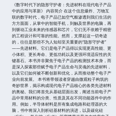
《数字时代下的隐形守护者：先进材料在现代电子产品
中的应用与革新》 内容简介 在这个信息爆炸、万物互
联的数字时代，电子产品已如空气般渗透到我们生活的
方方面面，从掌中的智能手机，到触及世界的电脑，再
到驱动工业未来的传感器和芯片，它们无不依赖于精密
的工程设计和可靠的性能。然而，支撑起这一切奇迹
的，往往是那些不为人知却至关重要的“隐形守护者”
——先进材料。它们是电子产品得以实现更高性能、更
小体积、更长寿命、更低功耗以及更强环境适应性的关
键基石。本书并非聚焦于电子产品的检测技术本身，而
是深入探索那些赋予电子产品生命与灵魂的先进材料，
以及它们如何被不断创新和优化，从而推动整个电子产
业向前发展。 本书将带领读者穿越由微观粒子构筑的
奇妙世界，揭示构成现代电子产品核心的各类先进材料
的奥秘。我们将首先从基础层面出发，阐述当前电子产
品中常用材料的分类、性质及其在不同功能器件中的作
用。例如，半导体材料是所有集成电路和处理器的大
脑，书中将深入剖析硅基材料的演进，以及碳化硅