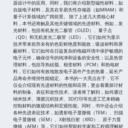
器设计中的应用。同时，我们将介绍新型磁性材料，如
自旋电子材料，及其在非易失性存储器（如MRAM）和
量子计算领域的广阔前景。 除了上述几大类核心材
料，本书还将触及其他关键领域的先进材料。例如，发
光材料，包括有机发光二极管（OLED）、量子点
（QD）和无机发光二极管（LED），它们如何为显示
技术带来前所未有的色彩鲜艳度和能效；吸波材料和屏
蔽材料，它们如何在日益复杂的电磁环境中保护敏感的
电子元件，确保信号的纯净和设备的安全性；以及热管
理材料，包括导热硅脂、相变材料（PCM）和热电材
料，它们如何有效地散发电子器件产生的热量，延长产
品寿命并维持性能稳定。 本书的一大亮点在于，它不
仅会介绍现有先进材料的性能和应用，更会着重探讨材
料的制备、表征和改性技术。读者将了解到，如何通过
纳米技术、薄膜沉积技术、3D打印等先进工艺来精确
控制材料的微观结构和宏观性能。同时，书中还会介绍
各种先进表征技术，如透射电子显微镜（TEM）、扫描
电子显微镜（SEM）、X射线衍射（XRD）、原子力显
微镜（AFM）等，它们如何帮助科学家和工程师理解材