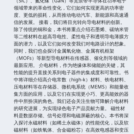
（SiC）、氮化镓（GaN）等宽禁带半导体在功率电子
领域带来的革命性变化，它们如何实现更高的功率密
度、更低的损耗，从而推动电动汽车、新能源和高速通
信的发展。 接着，我们将目光转向导电材料的创新。
除了传统的铜和金，本书将重点介绍石墨烯、碳纳米管
等二维材料在超高导电性、柔性电子和透明导电薄膜方
面的潜力，以及它们如何改变我们对电路设计的想象。
同时，我们也会探讨金属氧化物、金属有机框架
（MOFs）等新型导电材料在传感器、催化剂等领域的
最新应用。 介电材料，作为绝缘体和储能的关键，其
性能的提升直接关系到电子器件的集成度和可靠性。书
中将详细介绍高介电常数（high-k）材料、铁电材料、
压电材料等在存储器、微机电系统（MEMS）和能量收
集方面的应用，以及它们在实现更小巧、更高能效的器
件中所扮演的角色。我们还会关注生物可降解介电材料
的研究进展，为实现绿色电子产品贡献力量。 磁性材
料是数据存储、信号处理和电磁屏蔽的核心。本书将深
入探讨永磁材料（如稀土永磁体）的性能优化，以及软
磁材料（如铁氧体、合金磁粉芯）在高效电感器和变压