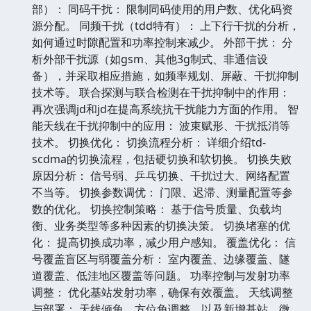
部）： 同码干扰： 限制同码使用的用户数、优化码资
源分配。 同频干扰（tdd特有）： 上下行干扰的分析，
如何通过时隙配置和功率控制来减少。 外部干扰： 分
析外部干扰源（如gsm、其他3g制式、非通信设
备），并采取相应措施，如频率规划、屏蔽、干扰抑制
技术等。 联合探测与联合检测在干扰抑制中的作用：
再次强调jd和jd在提高系统抗干扰能力方面的作用。 智
能天线在干扰抑制中的应用： 波束赋形、干扰抵消等
技术。 切换优化： 切换流程分析： 详细介绍td-
scdma的切换流程，包括硬切换和软切换。 切换失败
原因分析： 信号弱、乒乓切换、干扰过大、网络配置
不当等。 切换参数调优： 门限、迟滞、测量配置等参
数的优化。 切换控制策略： 基于信号质量、负载均
衡、业务类型等多种因素的切换决策。 切换堵塞的优
化： 提高切换成功率，减少用户感知。 覆盖优化： 信
号覆盖盲区与弱覆盖分析： 室内覆盖、边缘覆盖、隧
道覆盖、低洼地区覆盖等问题。 功率控制与发射功率
调整： 优化基站发射功率，确保有效覆盖。 天线调整
与部署： 天线倾角、方位角调整，以及新增基站、微