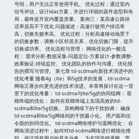
号弱，用户无法正常使用手机。 优化过程：通过室内
信号评估，设计idas方案，并进行详细的器件选型和布
局，最终提升室内覆盖质量。 案例三：某高速公路掉
话率居高不下优化 问题描述：高速行驶用户掉话率
高，切换失败率高。 优化过程：分析高速移动场景下
的切换参数，调整小区邻居关系，优化切换门限，提升
切换成功率。 优化流程与管理： 网络优化的一般流
程： 需求分析-数据采集-问题定位-方案设计-参数调整-
效果验证-持续监控。 优化团队的协作与沟通。 优化报
告的撰写与管理。 第七章 td-scdma向新技术演进中的
优化考量 随着4g（lte）和5g技术的发展，td-scdma
网络正逐步向更先进的技术演进。本章将探讨在这一背
景下的优化考量： td-scdma与lte/5g的协同组网： 双
模终端的优化： 如何在双模终端上实现高效的td-
scdma和lte/5g切换。 异构网络下的干扰协调： 确保
td-scdma和lte/5g网络间的干扰最小化。 用户面和信
令面的协同优化。 td-scdma网络维护与退网优化： 在
网络演进过程中，如何对td-scdma网络进行精细化维
护，保证现有用户的基本业务。 为实现平稳退网，需