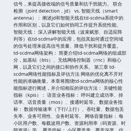
信号，来提高接收端的信号质量和抗干扰能力。 联合
检测（joint detection，jd） vs. 智能天线（smart
antenna）： 阐述jd和智能天线在td-scdma系统中的
作用和区别，以及它们如何协同工作提升系统性能。
智能天线： 深入讲解智能天线（波束赋形、自适应阵
列等）在td-scdma中的应用，包括其如何通过空间域
的信号处理来提高信号质量、降低干扰和提升覆盖。
td-scdma网络架构： 简要介绍td-scdma网络的组成部
分，如基站（bts）、无线网络控制器（rnc）和核心
网，以及它们之间的接口和协作关系。 第三章 td-
scdma网络性能指标及评估方法 网络的优化离不开对
性能的准确衡量。本章将围绕td-scdma网络的核心性
能指标进行阐述，并介绍相应的评估方法： 关键性能
指标（kpis）： 语音业务指标： 呼叫建立成功率、掉
话率、话音质量（mos）、接通时延等。 数据业务指
标： 数据传输速率（下行/上行）、吞吐量、数据包丢
失率、业务可用性、业务时延等。 网络容量指标： 每
小区用户数、每载波用户数、资源利用率（码资源、时
隙资源）等。 覆盖指标： 小区覆盖率、覆盖深度、信