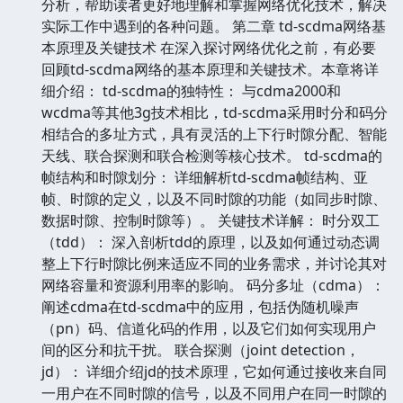
分析，帮助读者更好地理解和掌握网络优化技术，解决
实际工作中遇到的各种问题。 第二章 td-scdma网络基
本原理及关键技术 在深入探讨网络优化之前，有必要
回顾td-scdma网络的基本原理和关键技术。本章将详
细介绍： td-scdma的独特性： 与cdma2000和
wcdma等其他3g技术相比，td-scdma采用时分和码分
相结合的多址方式，具有灵活的上下行时隙分配、智能
天线、联合探测和联合检测等核心技术。 td-scdma的
帧结构和时隙划分： 详细解析td-scdma帧结构、亚
帧、时隙的定义，以及不同时隙的功能（如同步时隙、
数据时隙、控制时隙等）。 关键技术详解： 时分双工
（tdd）： 深入剖析tdd的原理，以及如何通过动态调
整上下行时隙比例来适应不同的业务需求，并讨论其对
网络容量和资源利用率的影响。 码分多址（cdma）：
阐述cdma在td-scdma中的应用，包括伪随机噪声
（pn）码、信道化码的作用，以及它们如何实现用户
间的区分和抗干扰。 联合探测（joint detection，
jd）： 详细介绍jd的技术原理，它如何通过接收来自同
一用户在不同时隙的信号，以及不同用户在同一时隙的