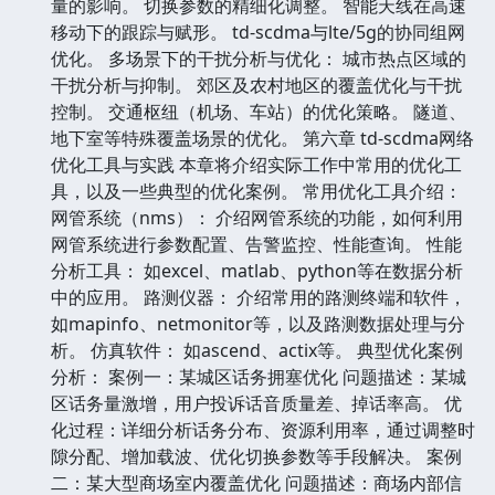
量的影响。 切换参数的精细化调整。 智能天线在高速
移动下的跟踪与赋形。 td-scdma与lte/5g的协同组网
优化。 多场景下的干扰分析与优化： 城市热点区域的
干扰分析与抑制。 郊区及农村地区的覆盖优化与干扰
控制。 交通枢纽（机场、车站）的优化策略。 隧道、
地下室等特殊覆盖场景的优化。 第六章 td-scdma网络
优化工具与实践 本章将介绍实际工作中常用的优化工
具，以及一些典型的优化案例。 常用优化工具介绍：
网管系统（nms）： 介绍网管系统的功能，如何利用
网管系统进行参数配置、告警监控、性能查询。 性能
分析工具： 如excel、matlab、python等在数据分析
中的应用。 路测仪器： 介绍常用的路测终端和软件，
如mapinfo、netmonitor等，以及路测数据处理与分
析。 仿真软件： 如ascend、actix等。 典型优化案例
分析： 案例一：某城区话务拥塞优化 问题描述：某城
区话务量激增，用户投诉话音质量差、掉话率高。 优
化过程：详细分析话务分布、资源利用率，通过调整时
隙分配、增加载波、优化切换参数等手段解决。 案例
二：某大型商场室内覆盖优化 问题描述：商场内部信