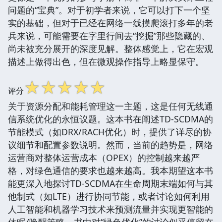
问题的“宝典”。对于初学者来说，它可以打下一个坚
实的基础，但对于已经在网络一线摸爬滚打多年的老
兵来说，可能需要在字里行间去“挖掘”那些隐藏的、
尚未被充分展开的深度见解。整体感觉上，它在宏观
描述上做得出色，但在微观操作指导上略显保守。
☆
☆
☆
☆
☆
评分
关于资源分配和能耗管理这一主题，这是任何无线通
信系统优化的永恒议题。这本书在阐述TD-SCDMA的
节能模式（如DRX/RACH优化）时，提供了详尽的协
议细节和配置参数说明。然而，当前的趋势是，网络
运营商对整体运营成本（OPEX）的控制越来越严
格，对绿色通信的要求也越来越高。我本期望这本书
能更深入地探讨TD-SCDMA在生命周期末端如何与其
他制式（如LTE）进行协同节能，或者讨论如何利用
人工智能和机器学习技术来预测流量并实现更智能的
休眠/唤醒策略。书中对“绿色优化”的讨论似乎停留在