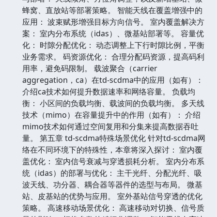
蜂窝、直放站等部署策略。 智能天线在覆盖增强中的
应用： 波束赋形增强目标方向信号。 室内覆盖解决方
案： 室内分布系统（idas）、微基站部署等。 容量优
化： 时隙分配优化： 动态调整上下行时隙比例，平衡
业务需求。 码资源优化： 合理分配码资源，提高码利
用率，避免码限制。 载波聚合（carrier
aggregation，ca）在td-scdma中的应用（如有）：
介绍ca技术如何提升数据速率和网络容量。 负载均
衡： 小区间的负载均衡、载波间的负载均衡。 多天线
技术（mimo）在容量提升中的作用（如有）： 介绍
mimo技术如何通过空间复用和分集来提高数据吞吐
量。 第五章 td-scdma特殊场景优化 针对td-scdma网
络在不同环境下的特殊性，本章将深入探讨： 室内覆
盖优化： 室内信号衰减与穿透损耗分析。 室内分布系
统（idas）的部署与优化： 主干光纤、分配光纤、吸
波天线、功分器、耦合器等器件的选型与布局。 微基
站、皮基站的优势与应用。 室外基站信号穿透的优化
策略。 高速移动场景优化： 高速移动对切换、信号质