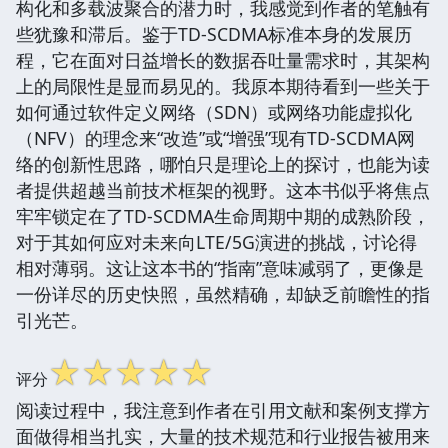
构化和多载波聚合的潜力时，我感觉到作者的笔触有
些犹豫和滞后。鉴于TD-SCDMA标准本身的发展历
程，它在面对日益增长的数据吞吐量需求时，其架构
上的局限性是显而易见的。我原本期待看到一些关于
如何通过软件定义网络（SDN）或网络功能虚拟化
（NFV）的理念来“改造”或“增强”现有TD-SCDMA网
络的创新性思路，哪怕只是理论上的探讨，也能为读
者提供超越当前技术框架的视野。这本书似乎将焦点
牢牢锁定在了TD-SCDMA生命周期中期的成熟阶段，
对于其如何应对未来向LTE/5G演进的挑战，讨论得
相对薄弱。这让这本书的“指南”意味减弱了，更像是
一份详尽的历史快照，虽然精确，却缺乏前瞻性的指
引光芒。
☆
☆
☆
☆
☆
评分
阅读过程中，我注意到作者在引用文献和案例支撑方
面做得相当扎实，大量的技术规范和行业报告被用来