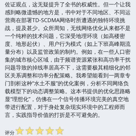
佐证观点，这无疑提升了全书的权威性。但一个让我
感到略微遗憾的地方是，书中对于不同地区、不同运
营商在部署TD-SCDMA网络时所遭遇的独特环境挑
战，提及甚少。众所周知，无线网络优化从来都不是
一个纯粹的技术问题，它深受地理环境（如高楼密
度、地形起伏）、用户行为模式（如上下班高峰期流
量分布）以及监管政策的制约。例如，在一些人口密
集的城市核心区域，由于频谱资源紧张和高功率干扰
问题导致的掉线率居高不下，这需要极其精细化的邻
区关系调整和功率分配策略。我希望能看到一两章专
门剖析这种“水土不服”的优化案例，分析不同网络负
载模型下的动态调整策略。这本书提供的优化思路略
显“理想化”，仿佛在一个信号传播环境完美的真空地
带进行配置，对于身处复杂现实环境中的工程师而
言，实践指导价值的打折是不可避免的。
☆
☆
☆
☆
☆
评分