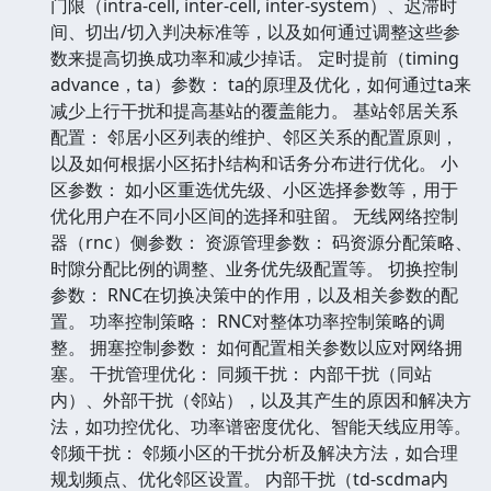
门限（intra-cell, inter-cell, inter-system）、迟滞时
间、切出/切入判决标准等，以及如何通过调整这些参
数来提高切换成功率和减少掉话。 定时提前（timing
advance，ta）参数： ta的原理及优化，如何通过ta来
减少上行干扰和提高基站的覆盖能力。 基站邻居关系
配置： 邻居小区列表的维护、邻区关系的配置原则，
以及如何根据小区拓扑结构和话务分布进行优化。 小
区参数： 如小区重选优先级、小区选择参数等，用于
优化用户在不同小区间的选择和驻留。 无线网络控制
器（rnc）侧参数： 资源管理参数： 码资源分配策略、
时隙分配比例的调整、业务优先级配置等。 切换控制
参数： RNC在切换决策中的作用，以及相关参数的配
置。 功率控制策略： RNC对整体功率控制策略的调
整。 拥塞控制参数： 如何配置相关参数以应对网络拥
塞。 干扰管理优化： 同频干扰： 内部干扰（同站
内）、外部干扰（邻站），以及其产生的原因和解决方
法，如功控优化、功率谱密度优化、智能天线应用等。
邻频干扰： 邻频小区的干扰分析及解决方法，如合理
规划频点、优化邻区设置。 内部干扰（td-scdma内