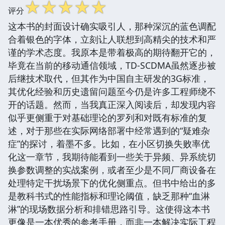
☆
☆
☆
☆
☆
评分
这本书的封面设计确实吸引人，那种深沉的蓝色调配
合着银色的字体，立刻让人联想到高精尖的技术和严
谨的学术态度。我原本是带着极高的期待翻开它的，
毕竟在当前的移动通信领域，TD-SCDMA虽然逐步被
后继技术取代，但其作为中国自主研发的3G标准，
其优化经验和历史遗留问题至今仍是许多工程师绕不
开的话题。然而，当我真正深入阅读后，却发现内容
似乎更侧重于对基础理论的罗列和对既有标准的复
述，对于那些在实际网络部署中经常遇到的“疑难杂
症”的探讨，着墨不多。比如，在小区切换失败率优
化这一章节，我期待能看到一些关于异频、异系统切
换参数调整的实战案例，或者至少是不同厂商设备在
处理特定干扰场景下的优化侧重点。但书中给出的多
是教科书式的性能指标和理论阈值，缺乏那种“血淋
淋”的现场数据分析和排错思路引导。这使得这本书
更像是一本优秀的参考手册，而非一本解决实际工程