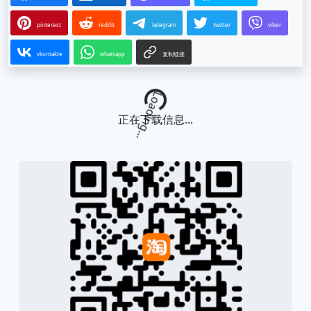
pinterest
reddit
telegram
twitter
viber
vkontakte
whatsapp
复制链接
Loading...
正在下载信息...