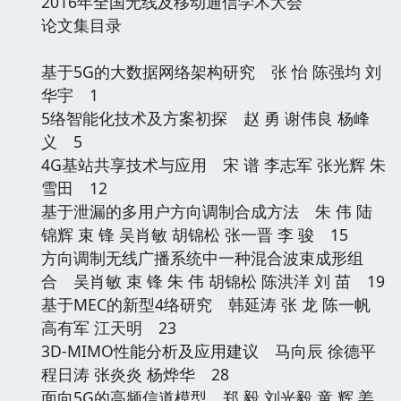
2016年全国无线及移动通信学术大会
论文集目录
基于5G的大数据网络架构研究 张 怡 陈强均 刘
华宇 1
5络智能化技术及方案初探 赵 勇 谢伟良 杨峰
义 5
4G基站共享技术与应用 宋 谱 李志军 张光辉 朱
雪田 12
基于泄漏的多用户方向调制合成方法 朱 伟 陆
锦辉 束 锋 吴肖敏 胡锦松 张一晋 李 骏 15
方向调制无线广播系统中一种混合波束成形组
合 吴肖敏 束 锋 朱 伟 胡锦松 陈洪洋 刘 苗 19
基于MEC的新型4络研究 韩延涛 张 龙 陈一帆
高有军 江天明 23
3D-MIMO性能分析及应用建议 马向辰 徐德平
程日涛 张炎炎 杨烨华 28
面向5G的高频信道模型 郑 毅 刘光毅 童 辉 姜