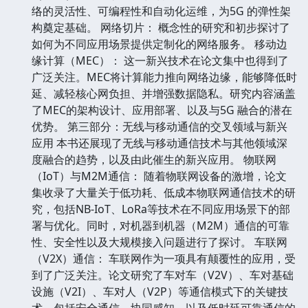
络的灵活性、可编程性和自动化运维，为5G 的弹性架
构奠定基础。 网络切片： 概念性的研究和初步探讨了
如何为不同应用场景提供定制化的网络服务。 移动边
缘计算（MEC）： 这一新兴技术在论文集中也得到了
广泛关注。MEC将计算能力推向网络边缘，能够降低时
延、减轻核心网负担、并增强数据隐私。研究内容涵盖
了MEC的架构设计、应用部署、以及与5G 融合的潜在
优势。 第三部分：无线与移动通信的交叉领域与新兴
应用 本书还展现了无线与移动通信技术与其他领域深
度融合的趋势，以及由此催生的新兴应用。 物联网
（IoT）与M2M通信： 随着物联网设备的激增，论文
集收录了大量关于低功耗、低成本物联网通信技术的研
究，包括NB-IoT、LoRa等技术在不同应用场景下的部
署与优化。同时，对机器到机器（M2M）通信的可靠
性、安全性以及大规模接入问题进行了探讨。 车联网
（V2X）通信： 车联网作为一项具有颠覆性的应用，受
到了广泛关注。论文研究了车对车（V2V）、车对基础
设施（V2I）、车对人（V2P）等通信模式下的关键技
术，包括安全通信、协同感知、以及低时延可靠通信的