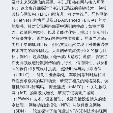
及对未来5G通信的展望。 4G LTE 核心网与接入网优
化： 论文集详细探讨了4G LTE系统的关键技术，包括
其核心网架构（EPC）的演进、移动性管理、异构网络
（HetNet）的协同以及LTE-Advanced（LTE-A）的功
能增强。针对实际网络部署中遇到的挑战，如室内覆
盖、边缘用户体验、以及节能优化等，提出了切实可行
的解决方案。 面向5G 的关键技术探索： 尽管当时5G
尚处于早期规划阶段，但论文集已然展现了对未来通信
技术方向的深刻洞见。大量的研究聚焦于5G 的核心目
标，例如： 超高频段（毫米波/太赫兹）通信： 探索了
在更高频段进行数据传输的可行性、信道特性、以及相
应的器件和系统设计挑战。 超低时延与高可靠通信
（URLLC）： 针对工业自动化、车联网等对时延和可
靠性要求极高的应用场景，研究了相关的网络架构、调
度机制和纠错编码。 海量连接（mMTC）： 关注物联
网（IoT）的爆发式增长，研究了低功耗广域网
（LPWAN）技术、设备管理、以及海量设备接入的信
令处理。 网络功能虚拟化（NFV）与软件定义网络
（SDN）： 论文探讨了如何通过NFV/SDN技术实现网