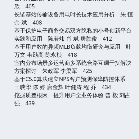
欣 405
长链基站传输设备用电时长技术应用分析 朱 恒
余 斌 408
基于保护电子商务交易双方隐私的小号创新平台
实践和应用 陈若炜 肖 斌 唐胜俊 412
基于用户数的异频MLB负载均衡研究与应用 叶
万文 韦劭高 陈永桢 418
室内分布场景多运营商多系统合路互调干扰解决
方案探讨 朱政军 李梁军 425
基于C5.0算法建立NPS客户预测保障防控体系
王映华 陈 婷 唐金辉 叶健涛 程 乔 434
挖掘质差根因 提升用户全业务体验 曾 毅 刘占
强 439