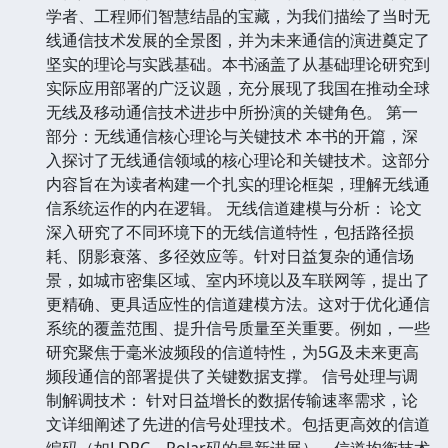
学者、工程师们智慧结晶的宝藏，为我们描绘了当时无
线通信技术发展的全景图，并为未来通信的演进奠定了
坚实的理论与实践基础。本书涵盖了从基础理论研究到
实际应用部署的广泛议题，充分展现了我国在推动全球
无线及移动通信技术进步中所扮演的关键角色。 第一
部分：无线通信核心理论与关键技术 本书的开篇，深
入探讨了无线通信领域的核心理论和关键技术。这部分
内容旨在为读者构建一个扎实的理论框架，理解无线通
信系统运作的内在逻辑。 无线信道建模与分析： 论文
深入研究了不同环境下的无线信道特性，包括路径损
耗、阴影衰落、多径效应等。针对日益复杂的通信场
景，如城市密集区域、室内环境以及车联网等，提出了
更精确、更具适应性的信道建模方法。这对于优化通信
系统的覆盖范围、提升信号质量至关重要。例如，一些
研究聚焦于毫米波频段的信道特性，为5G及未来更高
频段通信的部署提供了关键数据支撑。 信号处理与调
制解调技术： 针对日益增长的数据传输速率需求，论
文详细阐述了先进的信号处理技术。包括更高效的信道
编码（如LDPC、Polar码的最新进展）、信道均衡技术