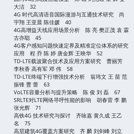
大洁 32
4G 时代高清语音国际漫游与互通技术研究 尚
宇翔 王亚晨 陈佳媛 40
4G高增益天线应用场景分析 陈 亮 樊正茂 袁 霖
古亦聪 45
4G客户感知问题快速定界及精准定位体系的研究
应用 程 乔 陈 婷 唐金辉 王映华 52
TD-LTE载波聚合技术及应用方案研究 曹丽芳
李秋香 高有军 邓 伟 58
TD-LTE终端下行增强技术分析 翁玮文 王 苗 范
振锋 曹 蕾 63
VoLTE容量分析与提升策略 陈 俊 刘 磊 67
SRLTE对LTE网络寻呼性能的影响 胡春雷 李 鹏
张光辉 71
高铁4G 技术研究与探讨 齐咏嘉 黄久成 王乙
名 75
高层建筑4G覆盖方案研究 齐 麟 刘剑峰 刘立