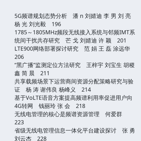
5G频谱规划态势分析 潘 n 刘婧迪 李 男 刘 亮
杨 光 刘光毅 196
1785～1805MHz频段无线接入系统与邻频IMT系
统间干扰共存研究 芒 戈 刘婧迪 许 颖 201
LTE900网络部署探讨研究 范 娟 王 磊 涂远华
206
“黑广播”监测定位方法研究 王梓宇 刘宝生 胡稷
鑫 简 晨 211
共享载频场景下运营商间资源分配策略研究与验
证 杨 涛 谢伟良 杨峰义 214
基于VoLTE语音方案提高频谱利用率促进用户向
4G转网 钱丽玲 张 会 218
无线电管理的核心是频谱资源管理 何爱群
223
省级无线电管理信息一体化平台建设探讨 张 勇
刘云杰 228