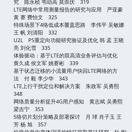
究 陈永桢 韦劭高 莫崇庆 319
LTE网络中常用测量报告的研究与应用 严亚豪
黄 赛 费怡文 325
特殊场景下4络低成本覆盖思路 李伟平 吴敏娜
王 帆 刘清阳 332
U2L PS重定向功能研究验证及优化 韩 孟 王晓
亮 刘化雪 335
体验驱动：基于LTE的双高清业务评估与优化
黄久成 侯文军 姚赛彬 339
基于状态迁移的小流量用户快回LTE网络的方
法 付 毅 李少华 343
LTE上行干扰定位和解决方案 朱政军 吴勇熙
348
网络质量分析提升4G用户感知 黄志斌 吴勇熙
梁吉宁 353
5络切片划分策略及部署探讨 月 球 肖子玉 王
芳 杨 旭 357
垃圾信息中变体词语的特征提取算法研究 杜 刚