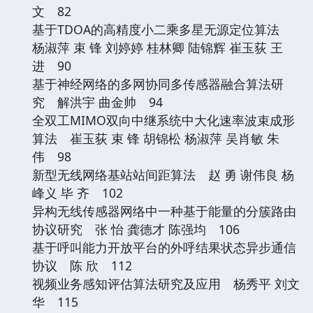
文 82
基于TDOA的高精度小二乘多星无源定位算法
杨淑萍 束 锋 刘婷婷 桂林卿 陆锦辉 崔玉荻 王
进 90
基于神经网络的多网协同多传感器融合算法研
究 解洪宇 曲金帅 94
全双工MIMO双向中继系统中大化速率波束成形
算法 崔玉荻 束 锋 胡锦松 杨淑萍 吴肖敏 朱
伟 98
新型无线网络基站站间距算法 赵 勇 谢伟良 杨
峰义 毕 齐 102
异构无线传感器网络中一种基于能量的分簇路由
协议研究 张 怡 龚德才 陈强均 106
基于呼叫能力开放平台的外呼结果状态异步通信
协议 陈 欣 112
视频业务感知评估算法研究及应用 杨秀平 刘文
华 115