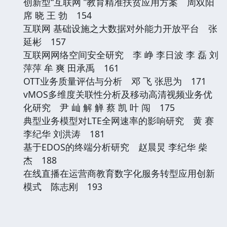
创新型“互联网 ”教育精准扶贫应用方案 周双阳
席 晓 王 勃 154
互联网 基础设施之大数据对外能力开放平台 张
延彬 157
互联网网络空间安全研究 李 峥 李日波 李 磊 刘
萍萍 牟 爽 田承禹 161
OTT业务质量评估与分析 邓 飞 张思为 171
vMOS多维度关联性分析及移动高清视频业务优
化研究 尹 屾 解 觯 蔡 凯 叶 闯 175
典型业务模型对LTE全网速率的影响研究 黄 赛
李纪华 刘洪涛 181
基于EDOS的终端分析研究 赵晨炅 李纪华 柴
杰 188
在线直播在运营商教育数字化服务转型应用创新
模式 陈志刚 193