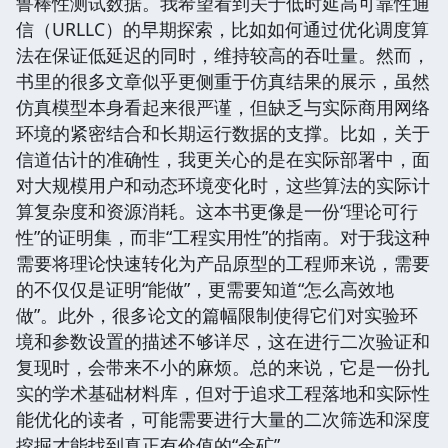
鲁棒性测试数据。我希望看到关于低时延高可靠性通
信（URLLC）的早期探索，比如如何通过优化调度算
法在保证低延迟的同时，维持较高的吞吐量。然而，
书里的很多文章似乎更侧重于仿真结果的展示，虽然
仿真模型本身看起来很严谨，但缺乏与实际商用网络
环境的紧密结合和长期运行数据的支撑。比如，关于
信道估计的准确性，我更关心的是在实际部署中，面
对大规模用户和动态环境变化时，这些算法的实际计
算复杂度和资源消耗。这本书更像是一份“理论可行
性”的证明集，而非“工程实用性”的指南。对于我这种
需要将理论快速转化为产品原型的工程师来说，需要
的不仅仅是证明“能做”，更需要知道“怎么高效地
做”。此外，很多论文的篇幅限制使得它们对实验环
境和参数设置的描述不够详尽，这在进行二次验证和
复现时，会带来不小的麻烦。总的来说，它是一份扎
实的学术基础材料库，但对于追求工程落地和实际性
能优化的读者，可能需要进行大量的二次筛选和深度
挖掘才能找到真正有价值的“金矿”。