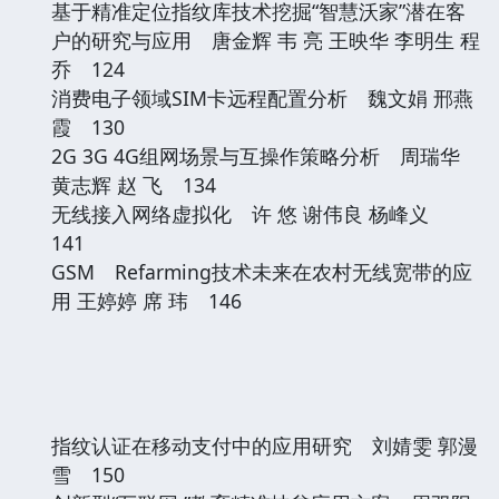
基于精准定位指纹库技术挖掘“智慧沃家”潜在客
户的研究与应用 唐金辉 韦 亮 王映华 李明生 程
乔 124
消费电子领域SIM卡远程配置分析 魏文娟 邢燕
霞 130
2G 3G 4G组网场景与互操作策略分析 周瑞华
黄志辉 赵 飞 134
无线接入网络虚拟化 许 悠 谢伟良 杨峰义
141
GSM Refarming技术未来在农村无线宽带的应
用 王婷婷 席 玮 146
指纹认证在移动支付中的应用研究 刘婧雯 郭漫
雪 150