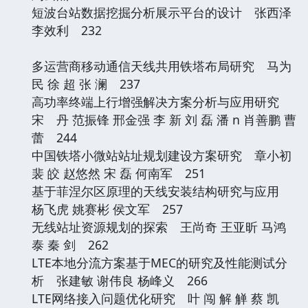
短波台站数据挖掘分析展示平台的设计 张西泽
李效利 232
多运营商移动通信天线共用铁塔布局研究 马为
民 徐 超 张 澜 237
高功率终端上行增强解决方案分析与应用研究
宋 丹 范振锋 邢金强 李 新 刘 磊 潘 n 肖善鹏 曹
蕾 244
中国铁塔小微站站址规划建设方案研究 章小初
裴 皎 赵悠然 宋 磊 何南军 251
基于菲涅尔区原理的天线安装结构研究与应用
杨飞虎 姚赛彬 侯文军 257
无线站址资源规划的探索 王尚奇 王亚昕 马鸿
泰 秦 剑 262
LTE本地分流方案基于MEC的研究及性能测试分
析 张建敏 谢伟良 杨峰义 266
LTE网络接入问题优化研究 叶 闯 解 觯 蔡 凯