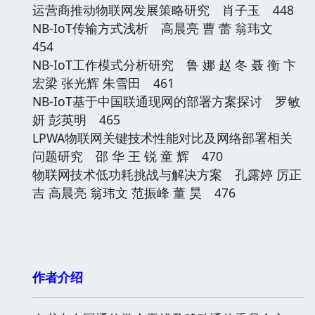
运营商推动物联网发展策略研究 肖子玉 448
NB-IoT传输方式浅析 高晨亮 曹 蕾 翁玮文
454
NB-IoT工作模式分析研究 鲁 娜 赵 冬 聂 衡 卞
宏梁 张光辉 朱雪田 461
NB-IoT基于中国联通现网的部署方案探讨 罗敏
妍 彭英明 465
LPWA物联网关键技术性能对比及网络部署相关
问题研究 邵 华 王 锐 童 辉 470
物联网技术低功耗挑战与解决方案 孔露婷 厉正
吉 高晨亮 翁玮文 范振峰 董 昊 476
作者介绍