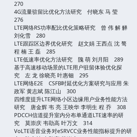
270
4G流量驻留比优化方法研究 付晓东 马 莹
276
LTE网络RS功率配比优化策略研究 曾 伟 解 觯
刘化雪 280
LTE跟踪区边界优化研究 赵文娟 王西点 沈 骜
程 楠 王 磊 285
LTE低速率优化方法研究 隗 萌 刘月阳 289
基于高速移动场景的LTE用户驻留体验优化探
究 左 龙 徐晓亮 叶惠钿 295
LTE网络E2E CSFB时延优化方案研究与应用 朱
政军 黄志斌 陈江山 300
四维度提升LTE网络小区边缘用户业务性能方法
研究 唐金辉 韦 亮 王映华 李明生 程 乔 308
PDCCH信道提升室内分布单通道LTE速率的研
究 莫崇庆 韦劭高 叶万文 314
VoLTE语音业务对eSRVCC业务性能指标提升的研