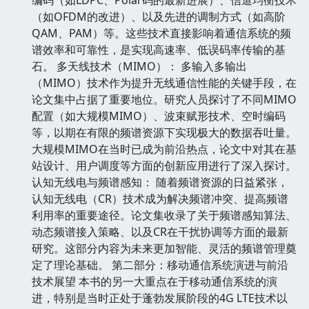
（如OFDM的改进）、以及先进的调制方式（如高阶
QAM、PAM）等。这些技术直接影响着通信系统的频
谱效率和可靠性，是实现高速率、低误码率传输的基
石。 多天线技术（MIMO）： 多输入多输出
（MIMO）技术作为提升无线通信性能的关键手段，在
论文集中占据了重要地位。研究人员探讨了不同MIMO
配置（如大规模MIMO）、波束赋形技术、空时编码
等，以期在有限的频谱资源下实现极大的数据吞吐量。
大规模MIMO在当时已成为前沿热点，论文中对其在基
站设计、用户调度等方面的创新应用进行了深入探讨。
认知无线电与频谱感知： 随着频谱资源的日益紧张，
认知无线电（CR）技术成为解决频谱冲突、提高频谱
利用率的重要途径。论文集收录了关于频谱感知算法、
动态频谱接入策略、以及CR在干扰协调等方面的最新
研究。这部分内容为未来更加智能、灵活的频谱管理奠
定了理论基础。 第二部分：移动通信系统演进与前沿
技术展望 本书的另一大重点在于移动通信系统的演
进，特别是当时正处于蓬勃发展阶段的4G LTE技术以