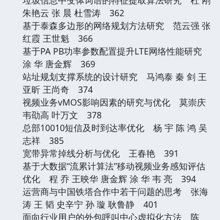
朱艳云 张 晨 杜雪涛 362
基于泰森多边形的网络规划方法研究 范云强 张
红霞 王世魁 366
基于PA PB功率参数配置提升LTE网络性能研究
涂 华 唐金辉 369
站址规划支撑系统的设计研究 马鸿泰 秦 剑 王
亚昕 王尚奇 374
视频业务vMOS影响因素的研究与优化 莫崇庆
韦劭高 叶万文 378
总部10010短信及时到达率优化 杨 宇 陈 鸿 吴
志祥 385
宽带异常掉线分析与优化 王春艳 391
基于大数据“流累计算法”移动视频业务感知评估
优化 程 乔 王映华 唐金辉 涂 华 韦 亮 394
运营商与中国铁塔合作中若干问题的思考 张海
涛 王 韬 史辛宁 孙 璇 耿鲁静 401
面向行业用户的外包呼叫中心虚拟化方法 陈