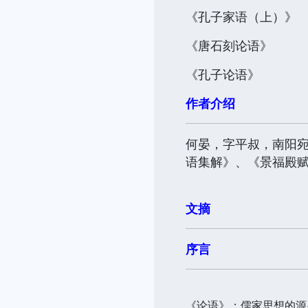
《孔子家语（上）》
《唐石刻论语》
《孔子论语》
作者介绍
何晏，字平叔，南阳
语集解》、《景福殿
文摘
序言
《论语》：儒家思想的源