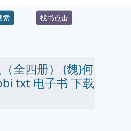
搜索
找书点击
（全四册） (魏)何
obi txt 电子书 下载