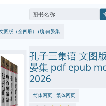
文图版（全四册） (魏)何晏集
孔子三集语 文图版
晏集 pdf epub m
2026
简体网页
繁体网页
||