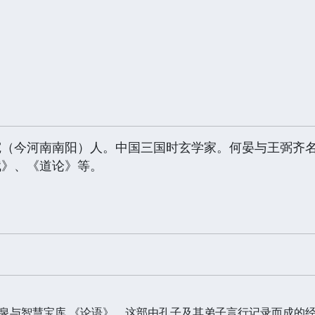
宛（今河南南阳）人。中国三国时玄学家。何晏与王弼齐
赋》、《道论》等。
泉与智慧宝库 《论语》，这部由孔子及其弟子言行记录而成的