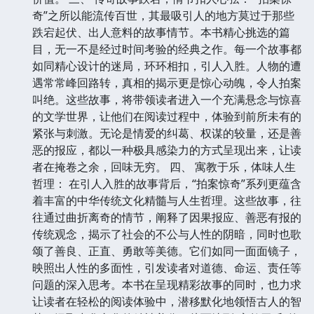
奇”之所以能流传百世，其最吸引人的地方莫过于那些
跌宕起伏、出人意料的故事情节。本书精心挑选的篇
目，无一不是经过时间考验的经典之作。每一个故事都
如同精心设计的迷局，环环相扣，引人入胜。人物的遭
遇常常峰回路转，真相的揭示更是惊心动魄，令人拍案
叫绝。这些故事，将带领读者进入一个充满悬念与惊喜
的文学世界，让他们在阅读过程中，体验到前所未有的
紧张与刺激。无论是情爱的纠葛、权谋的较量，还是善
恶的报应，都以一种极具感染力的方式呈现出来，让读
者在掩卷之余，回味无穷。 四、 寓教于乐，体味人生
哲理： 在引人入胜的故事背后，“拍案惊奇”系列更蕴含
着丰富的中华传统文化精髓与人生哲理。这些故事，往
往通过曲折离奇的情节，阐释了因果报应、善恶有报的
传统观念，揭示了社会的不公与人性的阴暗，同时也歌
颂了善良、正直、勇敢等美德。它们如同一面面镜子，
映照出人性的多面性，引发读者对道德、命运、责任等
问题的深入思考。本书在呈现精彩故事的同时，也力求
让读者在轻松的阅读体验中，潜移默化地领悟古人的智