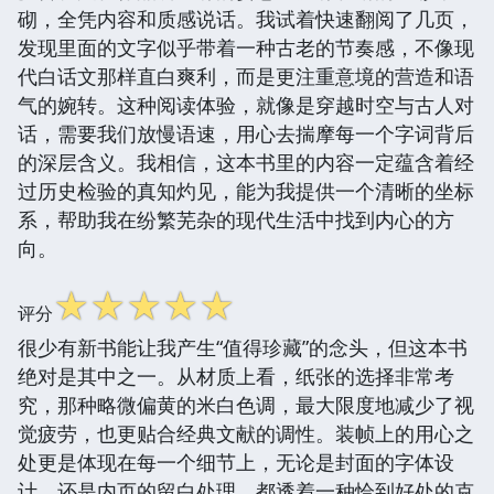
砌，全凭内容和质感说话。我试着快速翻阅了几页，
发现里面的文字似乎带着一种古老的节奏感，不像现
代白话文那样直白爽利，而是更注重意境的营造和语
气的婉转。这种阅读体验，就像是穿越时空与古人对
话，需要我们放慢语速，用心去揣摩每一个字词背后
的深层含义。我相信，这本书里的内容一定蕴含着经
过历史检验的真知灼见，能为我提供一个清晰的坐标
系，帮助我在纷繁芜杂的现代生活中找到内心的方
向。
☆
☆
☆
☆
☆
评分
很少有新书能让我产生“值得珍藏”的念头，但这本书
绝对是其中之一。从材质上看，纸张的选择非常考
究，那种略微偏黄的米白色调，最大限度地减少了视
觉疲劳，也更贴合经典文献的调性。装帧上的用心之
处更是体现在每一个细节上，无论是封面的字体设
计，还是内页的留白处理，都透着一种恰到好处的克