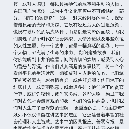
腹，或引人深思，都以其接地气的叙事和生动的人物，
在民间广为流传，成为中华文化宝库中不可或缺的一部
分。 “初刻拍案惊奇”，如同一颗未经雕琢的宝石，保留
着最原始的光泽和质感。它没有经过后人的过度渲染，
也没有被时代的洪流稀释，而是以最真挚的面貌，向我
们展现了那个时代的社会风貌、人情冷暖以及那些永恒
的人性主题。每一个故事，都是一幅鲜活的画卷，每一
个人物，都充满了生命的张力。 翻阅这些故事，我们
仿佛能听到市井的喧嚣，闻到古镇的炊烟，感受到人心
的善恶与浮沉。作者们以其高超的叙事技巧，将一个个
看似平凡的生活片段，编织成引人入胜的传奇。他们笔
下的英雄豪杰，或有情有义，或侠肝义胆；他们笔下的
红颜佳人，或美丽聪慧，或命运多舛；他们笔下的贪官
污吏，或奸诈狡猾，或作恶多端。这些人物，构成了我
们对古代社会最直观的印象，他们的命运纠葛，也让我
们对人生有了更深刻的理解。 更重要的是，“拍案惊奇”
系列不仅仅停留在讲故事的层面，它还蕴含着丰富的社
会伦理和人生智慧。故事中的因果报应、善恶有报，是
中国传统道德观念的重要体现。而对于社会不公的揭