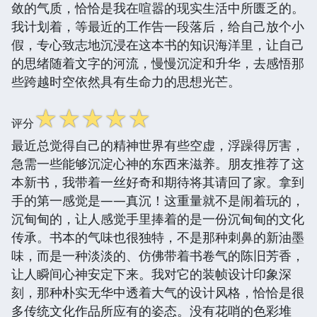
敛的气质，恰恰是我在喧嚣的现实生活中所匮乏的。
我计划着，等最近的工作告一段落后，给自己放个小
假，专心致志地沉浸在这本书的知识海洋里，让自己
的思绪随着文字的河流，慢慢沉淀和升华，去感悟那
些跨越时空依然具有生命力的思想光芒。
☆
☆
☆
☆
☆
评分
最近总觉得自己的精神世界有些空虚，浮躁得厉害，
急需一些能够沉淀心神的东西来滋养。朋友推荐了这
本新书，我带着一丝好奇和期待将其请回了家。拿到
手的第一感觉是——真沉！这重量就不是闹着玩的，
沉甸甸的，让人感觉手里捧着的是一份沉甸甸的文化
传承。书本的气味也很独特，不是那种刺鼻的新油墨
味，而是一种淡淡的、仿佛带着书卷气的陈旧芳香，
让人瞬间心神安定下来。我对它的装帧设计印象深
刻，那种朴实无华中透着大气的设计风格，恰恰是很
多传统文化作品所应有的姿态。没有花哨的色彩堆