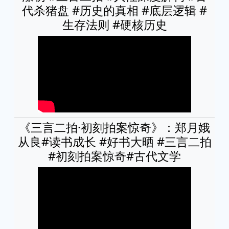
代杀猪盘 #历史的真相 #底层逻辑 #
生存法则 #硬核历史
《三言二拍·初刻拍案惊奇》：郑月娥
从良#读书成长 #好书大晒 #三言二拍
#初刻拍案惊奇#古代文学