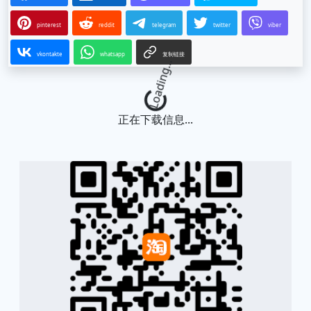
pinterest
reddit
telegram
twitter
viber
vkontakte
whatsapp
复制链接
Loading...
正在下载信息...