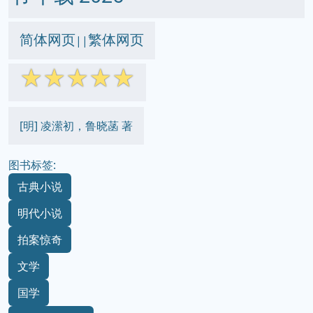
简体网页
繁体网页
||
☆
☆
☆
☆
☆
[明] 凌潆初，鲁晓菡 著
图书标签:
古典小说
明代小说
拍案惊奇
文学
国学