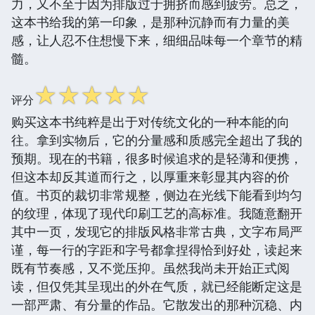
力，又不至于因为排版过于拥挤而感到疲劳。总之，
这本书给我的第一印象，是那种沉静而有力量的美
感，让人忍不住想慢下来，细细品味每一个章节的精
髓。
☆
☆
☆
☆
☆
评分
购买这本书纯粹是出于对传统文化的一种本能的向
往。拿到实物后，它的分量感和质感完全超出了我的
预期。现在的书籍，很多时候追求的是轻薄和便携，
但这本却反其道而行之，以厚重来彰显其内容的价
值。书页的裁切非常规整，侧边在光线下能看到均匀
的纹理，体现了现代印刷工艺的高标准。我随意翻开
其中一页，发现它的排版风格非常古典，文字布局严
谨，每一行的字距和字号都拿捏得恰到好处，读起来
既有节奏感，又不觉压抑。虽然我尚未开始正式阅
读，但仅凭其呈现出的外在气质，就已经能断定这是
一部严肃、有分量的作品。它散发出的那种沉稳、内