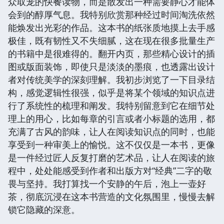
众取宠的快餐读物，而是散发出一种需要静心才能体
会到的醇厚气息。我特别欣赏那种经过时间淘洗依然
能焕发出光彩的作品。这本书的纸张质地摸上去手感
极佳，既有韧性又不失细腻，这在现在很多批量生产
的书籍中是很难得的。翻开内页，那些精心设计的插
图或版面装饰，即使只是淡淡的墨痕，也透露出设计
者对传统美学的深刻理解。我初步浏览了一下目录结
构，感觉逻辑性很强，似乎是将某个领域的知识点进
行了系统性的梳理和阐发。我特别留意到它在细节处
理上的用心，比如每章的引言或者小标题的选用，都
充满了古风的韵味，让人在阅读知识点的同时，也能
享受到一种审美上的愉悦。这不仅仅是一本书，更像
是一件经过匠人反复打磨的艺术品，让人在阅读的旅
程中，处处能感受到作者和出版方对“经典”二字的敬
畏与坚持。我打算找一个安静的午后，泡上一壶好
茶，彻底沉浸在这本书营造的文化氛围里，慢慢去解
锁它隐藏的深意。