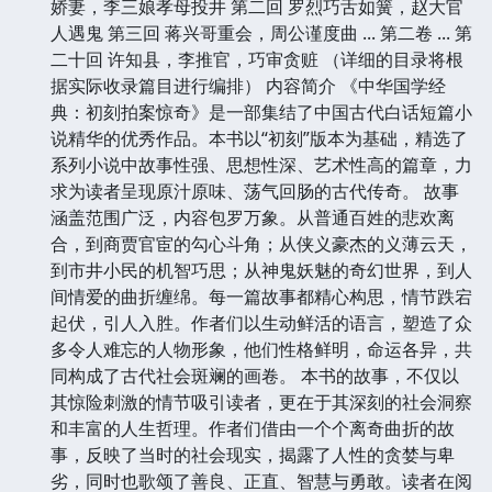
娇妻，李三娘孝母投井 第二回 罗烈巧舌如簧，赵大官
人遇鬼 第三回 蒋兴哥重会，周公谨度曲 ... 第二卷 ... 第
二十回 许知县，李推官，巧审贪赃 （详细的目录将根
据实际收录篇目进行编排） 内容简介 《中华国学经
典：初刻拍案惊奇》是一部集结了中国古代白话短篇小
说精华的优秀作品。本书以“初刻”版本为基础，精选了
系列小说中故事性强、思想性深、艺术性高的篇章，力
求为读者呈现原汁原味、荡气回肠的古代传奇。 故事
涵盖范围广泛，内容包罗万象。从普通百姓的悲欢离
合，到商贾官宦的勾心斗角；从侠义豪杰的义薄云天，
到市井小民的机智巧思；从神鬼妖魅的奇幻世界，到人
间情爱的曲折缠绵。每一篇故事都精心构思，情节跌宕
起伏，引人入胜。作者们以生动鲜活的语言，塑造了众
多令人难忘的人物形象，他们性格鲜明，命运各异，共
同构成了古代社会斑斓的画卷。 本书的故事，不仅以
其惊险刺激的情节吸引读者，更在于其深刻的社会洞察
和丰富的人生哲理。作者们借由一个个离奇曲折的故
事，反映了当时的社会现实，揭露了人性的贪婪与卑
劣，同时也歌颂了善良、正直、智慧与勇敢。读者在阅