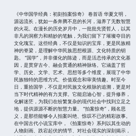
《中华国学经典：初刻拍案惊奇》 卷首语 华夏文明，
源远流长，犹如一条奔腾不息的长河，滋养了无数智慧
的火花。在漫长的历史岁月中，一批批先贤哲人，以其
非凡的洞察力和精妙的笔触，为我们留下了璀璨夺目的
文化瑰宝。这些经典，不仅是知识的宝库，更是民族精
神的脊梁，是理解中华民族思想根源、文化特质的钥
匙。 “国学”，并非僵化的陈迹，而是活态传承的文化基
因，是贯穿古今、融会贯通的精神脉络。它涵盖了哲
学、历史、文学、艺术、思想等多个维度，展现了中华
民族独特的思维方式、价值观念和审美情趣。时至今
日，重拾国学，不仅是对民族文化根脉的追溯，更是对
当下时代精神的有力支撑。它能启迪心智，提升修养，
化解迷茫，为我们在纷繁复杂的现代社会中找到立足之
地，提供源源不断的智慧力量。 “拍案惊奇”，顾名思
义，是那些能够令人拍案叫绝、惊叹不已的精彩故事。
在中国古代小说宝库中，《拍案惊奇》系列以其生动的
人物刻画、跌宕起伏的情节、对社会现实的深刻揭示，