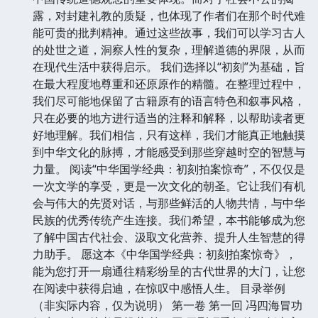
露，对封建礼教的质疑，也体现了作者们在那个时代难
能可贵的批判精神。通过这些故事，我们可以学习古人
的处世之道，洞察人性的复杂，理解道德的界限，从而
在现代生活中获得启示。 我们选择以“初刻”为基础，旨
在最大程度地尊重和还原原作的精髓。在整理过程中，
我们尽可能地保留了古籍原有的语言特色和叙事风格，
只在必要的地方进行适当的注释和解释，以帮助读者更
好地理解。我们相信，只有这样，我们才能真正地触摸
到中华文化的脉搏，才能感受到那些穿越时空的智慧与
力量。 阅读“中华国学经典：初刻拍案惊奇”，不仅仅是
一次文学的享受，更是一次文化的朝圣。它让我们有机
会与伟大的先贤对话，与那些鲜活的人物共情，与中华
民族的优秀传统产生连接。我们希望，本书能够成为您
了解中国古代社会、汲取文化营养、提升人生智慧的得
力助手。 愿这本《中华国学经典：初刻拍案惊奇》，
能为您打开一扇通往精彩纷呈的古代世界的大门，让您
在阅读中获得启迪，在惊叹中感悟人生。 目录举例
（非实际内容，仅为说明） 第一卷 第一回 冯四海冒功