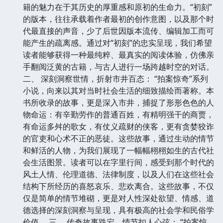
籍的魅力在于其历史的厚重感和原初的生命力。“初刻”
的版本，往往承载着作者最初的创作意图，以及那个时
代最直接的声音，少了后世因版本流传、编辑加工而可
能产生的疏离感。通过对“初刻”的忠实呈现，我们希望
读者能够获得一种最纯粹、最真实的阅读体验，仿佛亲
手翻阅泛黄的古籍，与古人进行一场跨越时空的对话。
二、 深刻洞察世情，折射市井百态： “拍案惊奇”系列
小说，向来以其对当时社会生活的细致描绘而著称。本
书所收录的故事，更是深入市井，捕捉了形形色色的人
物命运：有辛勤劳作的普通百姓，有精明强干的商贾，
有命运多舛的歌女，有仗义疏财的侠客，更有贪婪狡诈
的官吏和心术不正的恶徒。这些故事，通过生动的情节
和鲜活的人物，为我们展现了一幅幅栩栩如生的古代社
会生活图景。读者可以在字里行间，感受到那个时代的
风土人情、伦理道德、法律制度，以及人们在这些社会
结构下所经历的喜怒哀乐、悲欢离合。这些故事，不仅
仅是简单的情节堆砌，更是对人性深处欲望、情感、道
德选择的深刻洞察与呈现，具有极高的社会学和民俗学
价值。 三、 传奇故事跌宕，情节扣人心弦： “拍案惊