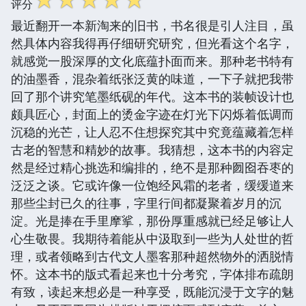
评分
最近翻开一本新淘来的旧书，书名很是引人注目，虽
然具体内容我得再仔细研究研究，但光看这个名字，
就感觉一股深厚的文化底蕴扑面而来。那种老书特有
的油墨香，混杂着纸张泛黄的味道，一下子就把我带
回了那个讲究笔墨纸砚的年代。这本书的装帧设计也
颇具匠心，封面上的烫金字迹在灯光下闪烁着低调而
沉稳的光芒，让人忍不住想探究其中究竟蕴藏着怎样
古老的智慧和精妙的故事。我猜想，这本书的内容定
然是经过精心挑选和编排的，绝不是那种囫囵吞枣的
泛泛之谈。它或许像一位饱经风霜的老者，缓缓道来
那些尘封已久的往事，字里行间都凝聚着岁月的沉
淀。光是捧在手里摩挲，那份厚重感就已经足够让人
心生敬畏。我期待着能从中汲取到一些为人处世的哲
理，或者领略到古代文人墨客那种超然物外的洒脱情
怀。这本书的版式看起来也十分考究，字体排布疏朗
有致，读起来想必是一种享受，既能沉浸于文字的魅