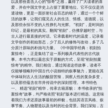
以及那份直击人心的“惊奇”之感，赢得了广大读者的喜
爱，并在中国文学史上占据了重要地位。它不仅仅是消
遣读物，更是一面折射社会百态的镜子，通过一个个鲜
活的故事，让我们窥见古人的生活、情感、道德观，以
及那些永恒不变的人性挣扎与光辉。 “初刻”，是时间的
印记，是最初的真实。翻阅“初刻”，仿佛穿越时空，与
古人进行最直接的对话。它承载着时代的温度，记录着
文学创作的初始形态，少了后人的修饰与改动，多了几
分原汁原味的朴拙与力量。 《中华国学经典：初刻拍
案惊奇》，正是集结了这一系列极具代表性的古代故
事。本书力求以最忠实于原貌的方式，呈现“初刻拍案
惊奇”的精华。我们相信，通过阅读这些故事，读者不
仅能够领略到中国古代小说独特的叙事魅力，更能在其
中体味到古人生活的酸甜苦辣，洞察人性的复杂多变，
以及那些蕴含在市井传说中的深刻哲理。 本书特色
一、 精选“初刻”精华，传承古籍原貌： 本书收录的“拍
案惊奇”故事，均严格依照“初刻”版本进行精选。这意味
着我们力求还原故事最初的样貌，包括其语言风格、叙
事节奏、人物塑造以及当时的社会背景。我们深知，古