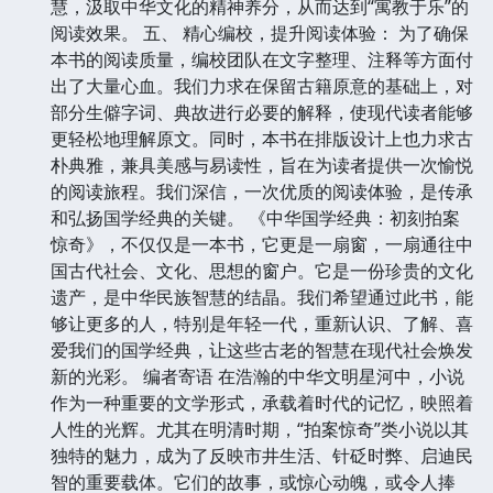
慧，汲取中华文化的精神养分，从而达到“寓教于乐”的
阅读效果。 五、 精心编校，提升阅读体验： 为了确保
本书的阅读质量，编校团队在文字整理、注释等方面付
出了大量心血。我们力求在保留古籍原意的基础上，对
部分生僻字词、典故进行必要的解释，使现代读者能够
更轻松地理解原文。同时，本书在排版设计上也力求古
朴典雅，兼具美感与易读性，旨在为读者提供一次愉悦
的阅读旅程。我们深信，一次优质的阅读体验，是传承
和弘扬国学经典的关键。 《中华国学经典：初刻拍案
惊奇》，不仅仅是一本书，它更是一扇窗，一扇通往中
国古代社会、文化、思想的窗户。它是一份珍贵的文化
遗产，是中华民族智慧的结晶。我们希望通过此书，能
够让更多的人，特别是年轻一代，重新认识、了解、喜
爱我们的国学经典，让这些古老的智慧在现代社会焕发
新的光彩。 编者寄语 在浩瀚的中华文明星河中，小说
作为一种重要的文学形式，承载着时代的记忆，映照着
人性的光辉。尤其在明清时期，“拍案惊奇”类小说以其
独特的魅力，成为了反映市井生活、针砭时弊、启迪民
智的重要载体。它们的故事，或惊心动魄，或令人捧