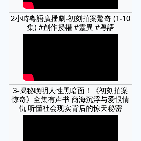
2小時粵語廣播劇-初刻拍案驚奇 (1-10
集) #創作授權 #靈異 #粵語
3-揭秘晚明人性黑暗面！《初刻拍案
惊奇》全集有声书 商海沉浮与爱恨情
仇 听懂社会现实背后的惊天秘密