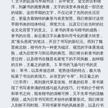
1. 文字的起源与早期书法： 从甲骨文、金文的古朴雄
浑，到篆书的规整典雅，文字的演变本身就是一部历史
的缩影。这些早期的文字，不仅记录了先民的生活百
态，更蕴含着独特的象形与表意智慧。我们将探讨这些
早期书体的结体特征、用笔方法，以及它们在当时的社
会文化背景下的意义。 2. 隶书的革命与楷书的成熟：
隶书的出现，标志着汉字从象形向符号化的重大转变，
其“蚕头燕尾”的笔法，开启了书写的新纪元。而到了魏
晋南北朝，楷书作为一种更为端庄、规范的字体逐渐成
熟，成为后世学习和沿用的典范。我们将分析隶书的隶
变过程，以及楷书在魏晋名家笔下的不同风貌，如钟繇
的古朴，王羲之的妍美。 3. 草书的飞扬与行书的灵
动： 草书，以其奔放恣肆、笔势连绵的特点，极大地
拓展了书法的表现力。从张芝的“今草”，到王羲之的
《兰亭序》，再到唐代草圣张旭、怀素的狂草，草书展
现了书写者奔涌的情感与超凡的技巧。行书则介于楷书
和草书之间，既有楷书的清晰可辨，又不失草书的流畅
洒脱，成为日常书写和艺术创作的重要形式。我们将深
入剖析不同时期、不同书家草书的风格差异，以及行书