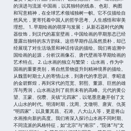
的演进与流派 中国画，以其独特的线条、色彩、构图
和写意精神，在全球艺术领域独树一帜。它不仅描绘自
然风光，更寄托着中国人的哲学思考、人生感悟和审美
理想。 1. 早期绘画的萌芽与发展： 从新石器时代的陶
器纹饰，到汉代的墓室壁画，中国绘画的早期形态已经
显露出独特的东方韵味。这些早期作品虽然质朴，却已
经展现了对生活场景和神话传说的描绘。我们将追溯中
国绘画的起源，分析汉画像石、唐代壁画等早期绘画的
艺术特点。 2. 山水画的独立与繁荣： 山水画，作为中
国画的重要类别，将自然景物提升到精神境界的描绘。
从魏晋时期士人的寄情山水，到唐代的李思训、李昭道
的金碧辉煌，再到宋代的范宽、郭熙、董源、巨然的雄
浑与秀润，山水画达到了前所未有的高峰。元代的黄公
望、王蒙、倪瓒、吴镇“元四家”，以笔墨意趣开创了文
人山水的时代。明清时期，沈周、文徵明、唐寅、仇英
“明四家”，以及董其昌、石涛、八大山人等，更是将山
水画推向新的高度。我们将深入探讨山水画不同时期、
不同流派的风格特征，如“北宗”与“南宗”，“院体”与“文