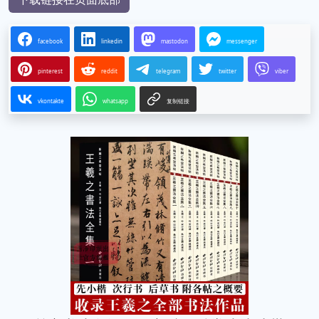
facebook
linkedin
mastodon
messenger
pinterest
reddit
telegram
twitter
viber
vkontakte
whatsapp
复制链接