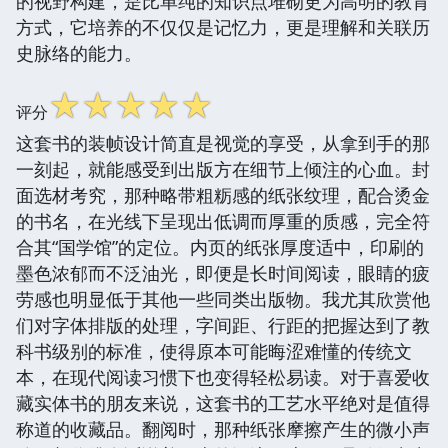
的视野构建，是比单纯的知识点堆砌更为高明的教育
方式，它培养的不仅仅是记忆力，更是理解和关联历
史脉络的能力。
☆
☆
☆
☆
☆
评分
这套书的装帧设计简直是视觉的享受，从拿到手的那
一刻起，就能感受到出版方在细节上倾注的心血。封
面选材考究，那种略带粗粝感的纸张纹理，配合烫金
的书名，在光线下呈现出低调而厚重的质感，完全符
合其“国学馆”的定位。内页的纸张厚度适中，印刷的
墨色浓郁而不泛油光，即便是长时间阅读，眼睛的疲
劳感也明显低于其他一些同类出版物。我尤其欣赏他
们对字体排版的处理，字间距、行距的把握达到了教
科书级别的标准，使得原本可能晦涩难懂的传统文
本，在现代阅读习惯下也变得轻松易读。对于喜爱收
藏实体书的朋友来说，这套书的工艺水平绝对是值得
称道的收藏品。翻阅时，那种纸张摩擦产生的微小声