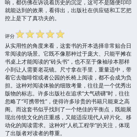
响，都仿佛在诉说着历史的沉淀，这可不是随便印印
就能达到的效果，看得出，出版社在供应链和工艺把
控上是下了真功夫的。
☆
☆
☆
☆
☆
评分
从实用性的角度来看，这套书的开本选择非常贴合日
常阅读的场景。它既不像那种过于庞大、只能平摊在
书桌上才能阅读的“砖头书”，也不至于像袖珍本那样
小到让人需要老花镜。尺寸拿在手里，重量适中，带
着它去咖啡馆或者公园的长椅上阅读，都不会成为负
担。这种对阅读体验的细致考量，往往是一个优秀出
版物的标志。许多出版社在追求“大气磅礴”时，往往
忽略了“可携带性”，使得许多珍贵的书籍只能束之高
阁。而这套书似乎找到了一个绝佳的平衡点，既能展
现出传统文化的庄重感，又能适应现代人碎片化、移
动化的阅读需求。这种对“人机工程学”的关注，体现
了出版者对读者的尊重。