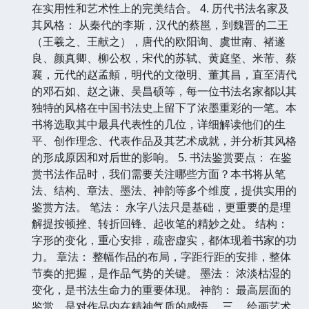
在实用性和艺术性上的完美结合。 4. 历代书法名家及
其风格： 从秦代的李斯，汉代的蔡邕，到魏晋的二王
（王羲之、王献之），唐代的欧阳询、虞世南、褚遂
良、颜真卿、柳公权，宋代的苏轼、黄庭坚、米芾、蔡
襄，元代的赵孟頫，明代的文徵明、董其昌，直至清代
的邓石如、赵之谦、吴昌硕等，每一位书法名家都以其
独特的风格在中国书法史上留下了浓墨重彩的一笔。本
书将选取其中最具代表性的几位，详细解读他们的生
平、创作理念、代表作品及其艺术成就，并分析其风格
的形成原因和对后世的影响。 5. 书法鉴赏要点： 在鉴
赏书法作品时，我们需要关注哪些方面？本书将从笔
法、结构、章法、墨法、神韵等多个维度，提供实用的
鉴赏方法。 笔法： 永字八法只是基础，更重要的是理
解提按顿挫、转折回锋、起收笔的精妙之处。 结构：
字形的变化，重心安排，疏密虚实，都体现着书家的功
力。 章法： 整幅作品的布局，字距行距的安排，整体
节奏的把握，是作品气势的关键。 墨法： 浓淡枯湿的
变化，是书法生命力的重要体现。 神韵： 最高层面的
鉴赏，是对作品内在精神气质的感悟。 三、 绘画艺术