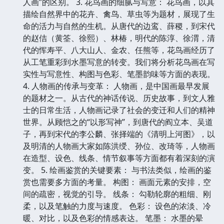
人画”的区别。 3. 花鸟画的细腻与写意： 花鸟画，以其
描绘自然界中的花卉、禽鸟、草虫等为题材，展现了生
命的活力与自然的生机。从唐代的边鸾、薛稷，到宋代
的赵佶（黄筌、徐熙）、林椿，明代的陈淳、徐渭，清
代的恽寿平、八大山人、金农、任熊等，花鸟画经历了
从工笔重彩到水墨写意的转变。我们将分析花鸟画在写
实性与写意性、构图与色彩、笔墨韵味等方面的表现。
4. 人物画的传承与变革： 人物画，是中国画最早发展
的题材之一。从古代的神话传说、历史故事，到文人雅
士的日常生活，人物画记录了社会的变迁和人们的精神
世界。从顾恺之的“以形写神”，到唐代的阎立本、吴道
子，再到宋代的李公麟、张择端的《清明上河图》，以
及明清的人物画大家如陈洪绶、孙位、改琦等，人物画
在造型、设色、线条、情节叙事等方面都有着深刻的演
变。 5. 绘画鉴赏的关键要素： 与书法类似，绘画的鉴
赏也需要多方面的考量。 构图： 画面元素的安排，空
间的疏密，视觉的引导。 线条： 勾勒轮廓的粗细、刚
柔，以及笔触的力度与速度。 色彩： 设色的浓淡、冷
暖、对比，以及色彩的情感表达。 笔墨： 水墨的晕