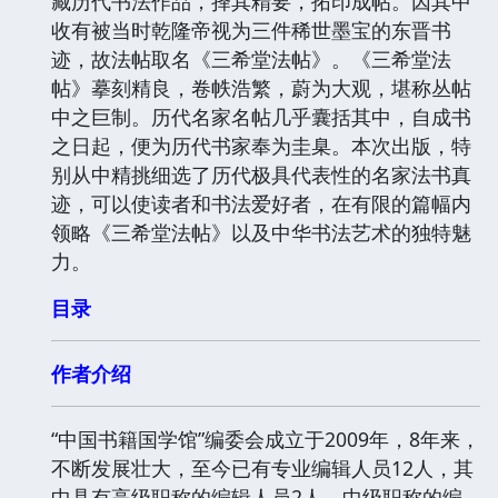
藏历代书法作品，择其精要，拓印成帖。因其中
收有被当时乾隆帝视为三件稀世墨宝的东晋书
迹，故法帖取名《三希堂法帖》。《三希堂法
帖》摹刻精良，卷帙浩繁，蔚为大观，堪称丛帖
中之巨制。历代名家名帖几乎囊括其中，自成书
之日起，便为历代书家奉为圭臬。本次出版，特
别从中精挑细选了历代极具代表性的名家法书真
迹，可以使读者和书法爱好者，在有限的篇幅内
领略《三希堂法帖》以及中华书法艺术的独特魅
力。
目录
作者介绍
“中国书籍国学馆”编委会成立于2009年，8年来，
不断发展壮大，至今已有专业编辑人员12人，其
中具有高级职称的编辑人员2人，中级职称的编