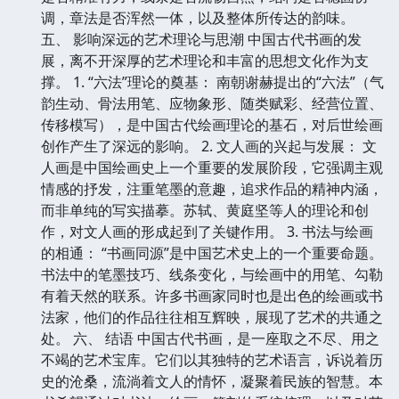
调，章法是否浑然一体，以及整体所传达的韵味。
五、 影响深远的艺术理论与思潮 中国古代书画的发
展，离不开深厚的艺术理论和丰富的思想文化作为支
撑。 1. “六法”理论的奠基： 南朝谢赫提出的“六法”（气
韵生动、骨法用笔、应物象形、随类赋彩、经营位置、
传移模写），是中国古代绘画理论的基石，对后世绘画
创作产生了深远的影响。 2. 文人画的兴起与发展： 文
人画是中国绘画史上一个重要的发展阶段，它强调主观
情感的抒发，注重笔墨的意趣，追求作品的精神内涵，
而非单纯的写实描摹。苏轼、黄庭坚等人的理论和创
作，对文人画的形成起到了关键作用。 3. 书法与绘画
的相通： “书画同源”是中国艺术史上的一个重要命题。
书法中的笔墨技巧、线条变化，与绘画中的用笔、勾勒
有着天然的联系。许多书画家同时也是出色的绘画或书
法家，他们的作品往往相互辉映，展现了艺术的共通之
处。 六、 结语 中国古代书画，是一座取之不尽、用之
不竭的艺术宝库。它们以其独特的艺术语言，诉说着历
史的沧桑，流淌着文人的情怀，凝聚着民族的智慧。本