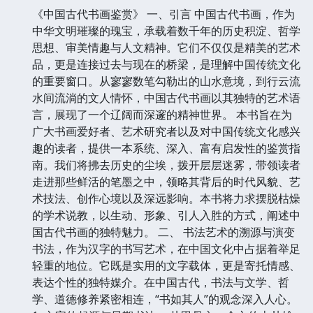
《中国古代书画鉴赏》 一、引言 中国古代书画，作为
中华文明璀璨的瑰宝，承载着数千年的历史积淀、哲学
思想、审美情趣与人文精神。它们不仅仅是精美的艺术
品，更是连接过去与现在的桥梁，是理解中国传统文化
的重要窗口。从寥寥数笔勾勒出的山水意境，到行云流
水间流淌的文人情怀，中国古代书画以其独特的艺术语
言，展现了一个辽阔而深邃的精神世界。 本书旨在为
广大书画爱好者、艺术研究者以及对中国传统文化感兴
趣的读者，提供一本系统、深入、富有启发性的鉴赏指
南。我们将拂去历史的尘埃，拨开层层迷雾，带领读者
走进那些鲜活的笔墨之中，领略其背后的时代风貌、艺
术技法、创作心境以及深远影响。本书将力求摆脱枯燥
的学术说教，以生动、形象、引人入胜的方式，阐述中
国古代书画的独特魅力。 二、 书法艺术的溯源与演变
书法，作为汉字的书写艺术，在中国文化中占据着举足
轻重的地位。它既是实用的文字载体，更是寄托情感、
表达个性的独特媒介。在中国古代，书法与文学、哲
学、道德修养紧密相连，“书如其人”的观念深入人心。