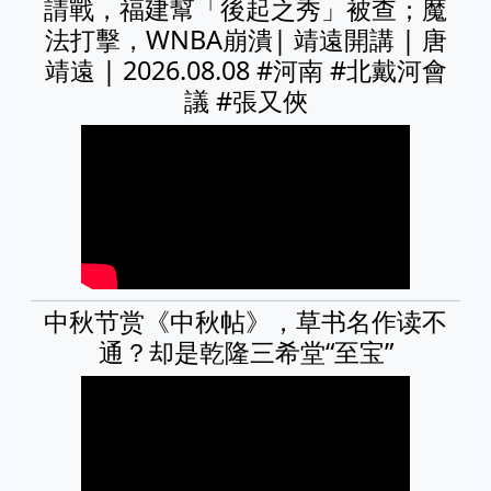
請戰，福建幫「後起之秀」被查；魔
法打擊，WNBA崩潰| 靖遠開講 | 唐
靖遠 | 2026.08.08 #河南 #北戴河會
議 #張又俠
中秋节赏《中秋帖》，草书名作读不
通？却是乾隆三希堂“至宝”