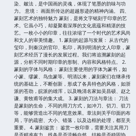
染、皴法，是中国画的灵魂，体现了笔墨的韵味与功
力。 意境： 画面所传达的超越形迹的精神内涵。 四、
篆刻艺术的独特魅力 篆刻，是将文字铭刻于印章的艺
术。它虽小巧，却凝聚着深厚的文化底蕴和精湛的技
艺。一枚小小的印章，往往浓缩了一个时代的艺术风尚
和文人的审美情趣。 1. 篆刻的起源与发展： 从古代的
玺印，到秦汉的官印、私印，再到明清的文人印章，篆
刻艺术经历了漫长的发展过程。我们将追溯篆刻的起
源，分析不同时期印章的形制、内容和风格特点。 2.
篆刻的字体与风格： 篆刻主要使用的字体为篆书，如
小篆、缪篆、鸟虫篆等。明清以来，篆刻家们在继承传
统的基础上，不断创新，形成了各具特色的风格，如浙
派的苍劲，皖派的雄浑，以及晚清名家如吴昌硕、赵之
谦、黄牧甫等的集大成。 3. 篆刻的刀法与章法： 刀法
是篆刻的生命，不同的用刀方式，如冲刀、切刀、驻刀
等，能够营造出不同的笔意效果。章法则关乎印面的布
局，字的疏密、大小、错落，以及边框的处理，都至关
重要。 4. 篆刻鉴赏： 鉴赏一枚印章，需要关注其用刀
是否精准有力，线条是否流畅自然，结构是否稳固协