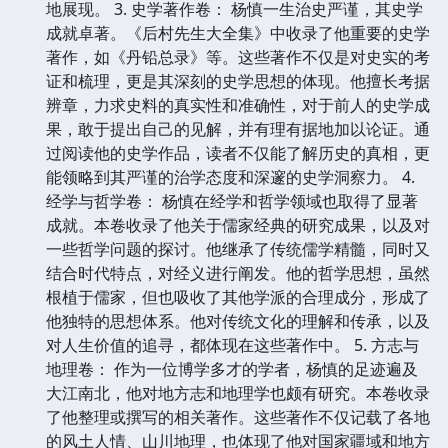
地展现。 3. 史学著作卷： 杨慎一生治史严谨，其史学
成就卓著。《后村先生大全集》中收录了他重要的史学
著作，如《丹铅总录》等。这些著作不仅是对史实的考
证和梳理，更是其深刻的史学思想的体现。他擅长考据
辨章，力求史料的真实性和准确性，对于前人的史学成
果，敢于提出自己的见解，并有理有据地加以论证。通
过阅读他的史学作品，读者不仅能了解历史的真相，更
能领略到其严谨的治学态度和深邃的史学洞察力。 4.
经学与哲学卷： 杨慎在经学和哲学领域也取得了显著
成就。本卷收录了他关于儒家经典的研究成果，以及对
一些哲学问题的探讨。他继承了传统儒学精髓，同时又
结合时代特点，对经义进行阐发。他的哲学思想，虽然
根植于儒家，但也吸收了其他学派的合理成分，形成了
他独特的思想体系。他对传统文化的理解和传承，以及
对人生价值的追寻，都体现在这些著作中。 5. 方志与
地理卷： 作为一位博学多才的学者，杨慎的足迹遍及
大江南北，他对地方志和地理学也颇有研究。本卷收录
了他整理或撰写的相关著作。这些著作不仅记载了各地
的风土人情、山川地理，也体现了他对国家疆域和地方