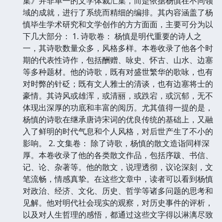
集》并非单一的文学体裁汇集，而是依据杨慎在不同领
域的成就，进行了系统而精细的编排。其内容涵盖了杨
慎毕生学术研究和文学创作的方方面面，主要可分为以
下几大部分： 1. 诗歌卷： 杨慎是明代重要的诗人之
一，其诗歌数量众多，风格多样。本卷收录了他各个时
期的代表性诗作，包括酬赠、咏史、怀古、山水、边塞
等多种题材。他的诗歌，既有对盛世繁华的歌咏，也有
对时弊的针砭；既有文人雅士的清谈，也有边塞将士的
豪情。其诗风或雄浑，或清丽，或跌宕，或沉郁，无不
体现出深厚的功底和丰富的阅历。尤其值得一提的是，
杨慎的诗歌在继承唐诗宋词的优良传统的基础上，又融
入了鲜明的时代气息和个人风格，对后世产生了不小的
影响。 2. 文集卷： 除了诗歌，杨慎的散文造诣同样深
厚。本卷收录了他的各类散文作品，包括序跋、书信、
记、论、杂著等。他的散文，说理透彻，议论深刻，文
笔流畅，情感真挚。在这些文章中，读者可以看到杨慎
对政治、经济、文化、历史、哲学等诸多问题的思考和
见解。他对明代社会现实的观察，对历史事件的评析，
以及对人生哲理的感悟，都通过这些文字得以淋漓尽致