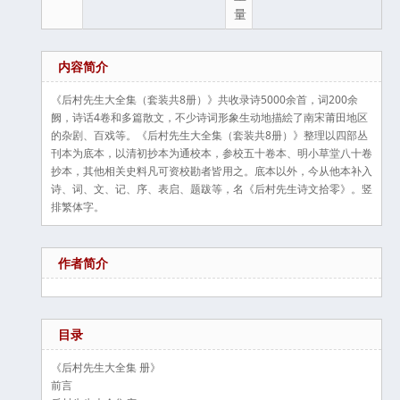
量
内容简介
《后村先生大全集（套装共8册）》共收录诗5000余首，词200余
阙，诗话4卷和多篇散文，不少诗词形象生动地描絵了南宋莆田地区
的杂剧、百戏等。《后村先生大全集（套装共8册）》整理以四部丛
刊本为底本，以清初抄本为通校本，参校五十卷本、明小草堂八十卷
抄本，其他相关史料凡可资校勘者皆用之。底本以外，今从他本补入
诗、词、文、记、序、表启、题跋等，名《后村先生诗文拾零》。竖
排繁体字。
作者简介
目录
《后村先生大全集 册》
前言