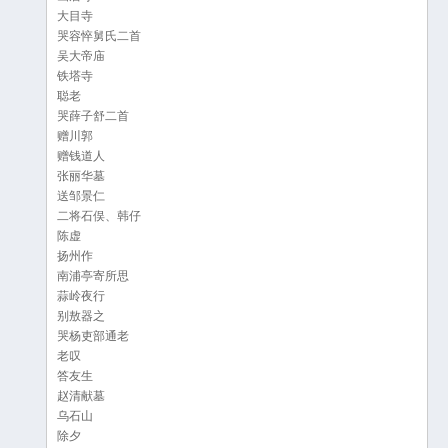
大目寺
哭容悴舅氏二首
吴大帝庙
铁塔寺
聪老
哭薛子舒二首
赠川郭
赠钱道人
张丽华墓
送邹景仁
二将石俣、韩仔
陈虚
扬州作
南浦亭寄所思
蒜岭夜行
别敖器之
哭杨吏部通老
老叹
答友生
赵清献墓
乌石山
除夕