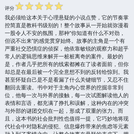
☆
☆
☆
☆
☆
评分
我必须给这本关于心理悬疑的小说点赞，它的节奏掌
控简直是教科书级别的！整个故事从一开始就弥漫着
一股令人不安的氛围，那种“你知道有什么不对劲，
但说不出来”的感觉贯穿始终。故事的主角是一个有
严重社交恐惧症的侦探，他依靠敏锐的观察力和超乎
常人的逻辑思维来解开一桩桩离奇的案件。最妙的
是，作者几乎把所有的线索都摊在了读者面前，但你
却总是在最后被一个完全意想不到的反转给惊到。我
甚至怀疑自己是不是看漏了什么关键细节，又忍不住
翻回去重读。书中对于主角内心世界的挖掘非常到
位，他每一次与外界的接触，每一次试图解读他人的
表情和言语，都充满了挣扎和误解，这种内在的冲突
与外部的谜团交织在一起，形成了双重的张力。而
且，这本书的社会批判性也值得一提，它巧妙地将现
代社会中对隐私的侵犯、信息爆炸带来的焦虑等元素
融入到了案情之中，让整个故事在悬疑的表皮下，拥