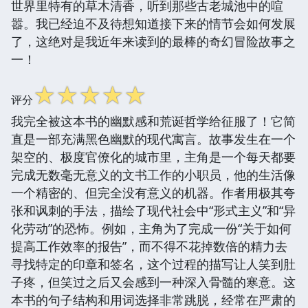
世界里特有的草木清香，听到那些古老城池中的喧
嚣。我已经迫不及待想知道接下来的情节会如何发展
了，这绝对是我近年来读到的最棒的奇幻冒险故事之
一！
☆
☆
☆
☆
☆
评分
我完全被这本书的幽默感和荒诞哲学给征服了！它简
直是一部充满黑色幽默的现代寓言。故事发生在一个
架空的、极度官僚化的城市里，主角是一个每天都要
完成无数毫无意义的文书工作的小职员，他的生活像
一个精密的、但完全没有意义的机器。作者用极其夸
张和讽刺的手法，描绘了现代社会中“形式主义”和“异
化劳动”的恐怖。例如，主角为了完成一份“关于如何
提高工作效率的报告”，而不得不花掉数倍的精力去
寻找特定的印章和签名，这个过程的描写让人笑到肚
子疼，但笑过之后又会感到一种深入骨髓的寒意。这
本书的句子结构和用词选择非常跳脱，经常在严肃的