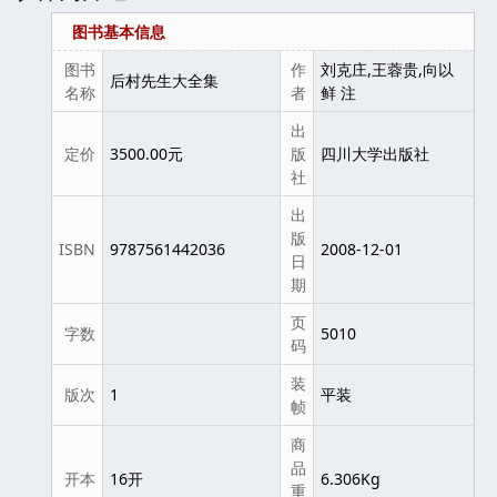
图书基本信息
图书
作
刘克庄,王蓉贵,向以
后村先生大全集
名称
者
鲜 注
出
定价
3500.00元
版
四川大学出版社
社
出
版
ISBN
9787561442036
2008-12-01
日
期
页
字数
5010
码
装
版次
1
平装
帧
商
品
开本
16开
6.306Kg
重