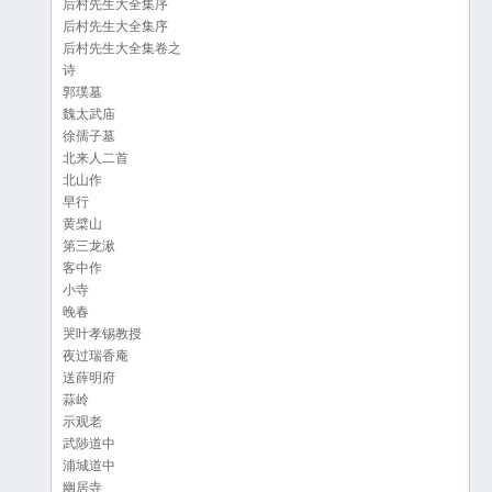
后村先生大全集序
后村先生大全集序
后村先生大全集卷之
诗
郭璞墓
魏太武庙
徐孺子墓
北来人二首
北山作
早行
黄檗山
第三龙湫
客中作
小寺
晚春
哭叶孝锡教授
夜过瑞香庵
送薛明府
蒜岭
示观老
武陟道中
浦城道中
幽居寺