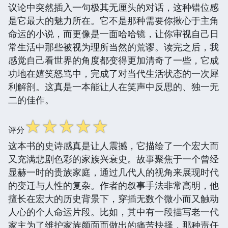
议论中突然插入一句极其无厘头的对话，这种错位感
是它最大的魅力所在。它不是那种需要你揪心于主角
命运的小说，而更像是一面哈哈镜，让你审视自己日
常生活中那些被视为理所当然的荒谬。读完之后，我
感觉自己看世界的角度都变得更加清奇了一些，它成
功地在嬉笑怒骂中，完成了对当代生活状态的一次犀
利解剖。这真是一本能让人在笑声中反思的、独一无
二的佳作。
☆
☆
☆
☆
☆
评分
这本书的史诗感真是让人震撼，它描绘了一个宏大而
又充满悲剧色彩的家族兴衰史。故事聚焦于一个曾经
显赫一时的贵族家庭，通过几代人的视角来展现时代
的变迁与人性的复杂。作者的叙事手法非常高明，他
擅长在宏大的历史背景下，穿插无数个微小而又触动
人心的个人命运片段。比如，其中有一段描写老一代
家主为了维护家族颜面而做出的痛苦抉择，那种责任