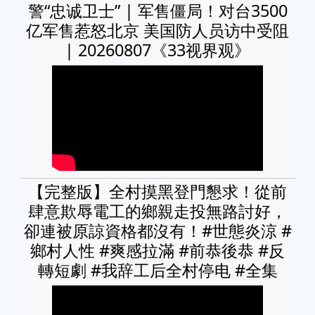
警“忠诚卫士” | 军售僵局！对台3500
亿军售惹怒北京 美国防人员访中受阻
| 20260807《33视界观》
【完整版】全村摸黑登門懇求！從前
肆意欺辱電工的鄉親走投無路討好，
卻連被原諒資格都沒有！#世態炎涼 #
鄉村人性 #爽感拉滿 #前恭後恭 #反
轉短劇 #我辞工后全村停电 #全集