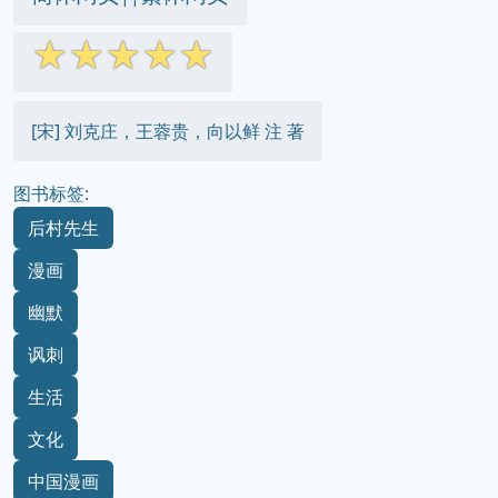
☆
☆
☆
☆
☆
[宋] 刘克庄，王蓉贵，向以鲜 注 著
图书标签:
后村先生
漫画
幽默
讽刺
生活
文化
中国漫画