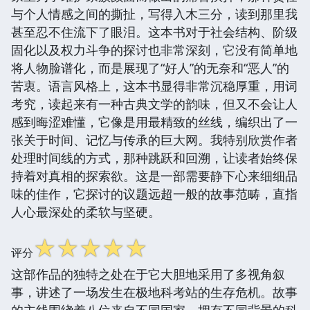
与个人情感之间的撕扯，写得入木三分，读到那里我
甚至忍不住流下了眼泪。这本书对于社会结构、阶级
固化以及权力斗争的探讨也非常深刻，它没有简单地
将人物脸谱化，而是展现了“好人”的无奈和“恶人”的
苦衷。语言风格上，这本书显得非常沉稳厚重，用词
考究，读起来有一种古典文学的韵味，但又不会让人
感到晦涩难懂，它像是用最精致的丝线，编织出了一
张关于时间、记忆与传承的巨大网。我特别欣赏作者
处理时间线的方式，那种跳跃和回溯，让读者始终保
持着对真相的探索欲。这是一部需要静下心来细细品
味的佳作，它探讨的议题远超一般的故事范畴，直指
人心最深处的柔软与坚硬。
☆
☆
☆
☆
☆
评分
这部作品的独特之处在于它大胆地采用了多视角叙
事，讲述了一场发生在极地科考站的生存危机。故事
的主线围绕着八位来自不同国家、拥有不同背景的科