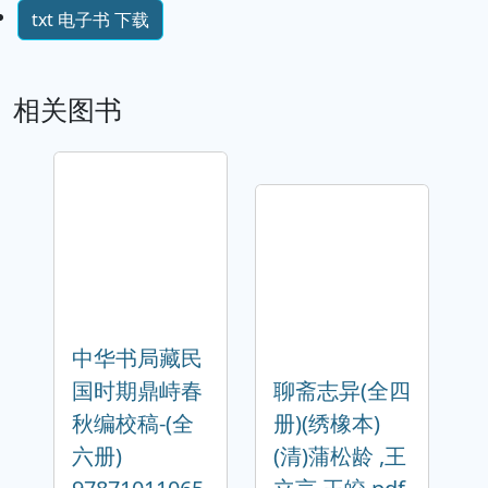
txt 电子书 下载
相关图书
中华书局藏民
国时期鼎峙春
聊斋志异(全四
秋编校稿-(全
册)(绣橡本)
六册)
(清)蒲松龄 ,王