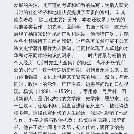
发展的关注。其严谨的考证和细致的描写，为后人研究
当时的社会经济和地理状况提供了宝贵的资料。 6. 其
他杂著卷： 除上述主要部分外，本卷还收录了杨慎的
其他各类著作，如农学、医药学、书画评论等。这充分
展现了杨慎知识体系的广度和深度，他涉猎广泛，并能
在各个领域留下自己的印记。这些杂著虽然可能不如其
诗文史学著作那样为人熟知，但同样体现了其卓越的才
华和对不同领域知识的渴求。 二、 时代背景与杨慎的
个人经历 《后村先生大全集》的诞生，离不开杨慎所
处的明代中叶这一特殊历史时期。明朝自永乐以来，国
力逐渐强盛，文化上也迎来了繁荣的局面。然而，与此
同时，政治上的党争、宦官专权、边患等问题也日益显
现。杨慎（1488年－1559年），字用修，号后村，四
川新都人，是明代杰出的文学家、史学家、思想家。他
一生坎坷，仕途不顺，因直言进谏触怒皇帝，被贬谪边
疆多年。这段跌宕起伏的人生经历，深深地影响了他的
创作。 科举之路与政治抱负： 杨慎自幼聪颖，博览群
书。他在正德年间进士及第，初入仕途，满怀政治抱