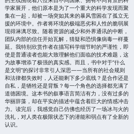
学家展开，他们原本是为了一个重大的科学发现而聚
集在一起，却被一场突如其来的暴风雪困在了孤立无
援的环境中。作者将环境的极端恶劣和人性的脆弱展
现得淋漓尽致。随着资源的减少和外界通讯的中断，
团队内部的信任开始瓦解，猜疑和恐惧像病毒一样蔓
延。我特别欣赏作者在描写科学细节时的严谨性，即
使是普通读者也能大致理解他们面临的技术难题，这
为故事增添了极强的真实感。而且，书中对于“什么
是文明”的探讨非常引人深思——当所有的社会规则
和法律都失效时，人还能剩下多少底线？是合作还是
自私，是牺牲还是背叛？每一个角色的选择都充满了
道德困境。这本书的叙事语言简洁有力，没有过多的
华丽辞藻，却在平实的描述中蕴含着巨大的情感冲击
力。读完后，我感觉自己仿佛也经历了一场冰与火的
洗礼，对人类在极限状态下的潜能和弱点有了全新的
认识。