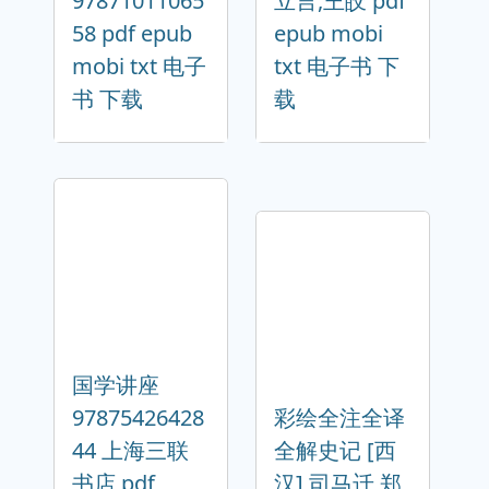
97871011065
立言,王皎 pdf
58 pdf epub
epub mobi
mobi txt 电子
txt 电子书 下
书 下载
载
国学讲座
97875426428
彩绘全注全译
44 上海三联
全解史记 [西
书店 pdf
汉] 司马迁,郑