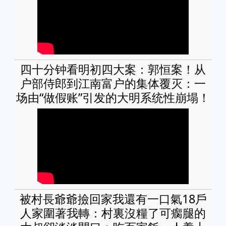
四十分钟看明初四大案：郭恒案！从
户部侍郎到江南富户的集体覆灭：一
场由“做假账”引发的大明系统性崩塌！
被村長爺爺撿回家我還有一口氣18戶
人家圍著我轉：村裏沒糧了可瘸腿的