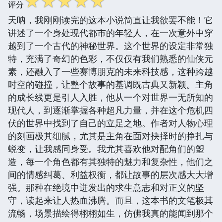
☆
☆
☆
☆
☆
评分
天呐，我刚刚读完的这本小说简直让我欲罢不能！它
讲述了一个身处现代都市的年轻人，在一次意外中穿
越到了一个古代的神秘世界。这个世界的设定非常独
特，充满了奇幻的色彩，不仅仅有我们熟悉的仙侠元
素，还融入了一些赛博朋克的未来科技感，这种跨越
时空的碰撞，让整个故事的基调既古典又新颖。主角
的成长线更是引人入胜，他从一个对世界一无所知的
现代人，到逐渐掌握各种超凡力量，并在这个危机四
伏的世界中找到了自己的立足之地。作者对人物心理
的刻画极其细腻，尤其是主角在面对抉择时的挣扎与
蜕变，让我感同身受。我尤其喜欢他对配角们的塑
造，每一个角色都有其独特的魅力和复杂性，他们之
间的情感纠葛、利益权衡，都让故事的层次感大大增
强。那种在绝境中迸发出的求生意志和对正义的坚
守，读起来让人热血沸腾。而且，这本书的文笔极其
流畅，场景描绘得栩栩如生，仿佛我真的能闻到那个