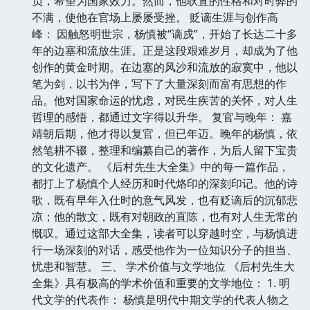
负，希望为国家效力。然而，他耿直的性格和对时弊的
不满，使他在官场上屡屡受挫。 贬谪生涯与创作高
峰： 因触怒明世宗，杨慎被“谪戍”，开始了长达二十多
年的边塞和流放生涯。正是这段艰难岁月，却成为了他
创作的黄金时期。在边塞的风沙和流放的寂寞中，他以
笔为剑，以书为伴，写下了大量深刻而富有思想的作
品。他对国家命运的忧虑，对民生疾苦的关怀，对人生
哲理的感悟，都通过文字得以升华。 复官与晚年： 嘉
靖朝后期，他才得以复官，但已年迈。晚年的杨慎，依
然笔耕不辍，整理和编纂自己的著作，为后人留下宝贵
的文化遗产。 《后村先生大全集》中的每一篇作品，
都打上了杨慎个人经历和时代烙印的深刻印记。他的诗
歌，既有早年入仕时的意气风发，也有贬谪后的沉郁悲
凉；他的散文，既有对朝政的直陈，也有对人生无常的
慨叹。通过这部大全集，读者可以穿越时空，与杨慎进
行一场深刻的对话，感受他作为一位知识分子的担当、
忧患和智慧。 三、 学术价值与文学地位 《后村先生大
全集》具有极高的学术价值和重要的文学地位： 1. 明
代文学的代表作： 杨慎是明代中期文学的代表人物之