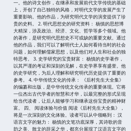
一。他的诗文创作，在继承和发展前代文学传统的基础
上，开创了自己独特的风格，对明代文学的发展产生了
重要影响。他的作品，为研究明代文学的演变提供了珍
贵的史料。 2. 明代思想史的研究资料： 杨慎的思想博
大精深，涉及政治、经济、文化、哲学等多个领域。他
的著作，是研究明代思想史不可或缺的重要文献。通过
他的作品，我们可以了解明代士人如何看待当时的社会
问题，如何理解儒家思想，以及他们对人生和社会的独
特思考。 3. 史学研究的宝贵财富： 杨慎的史学著作，
以其严谨的考证和深刻的见解，在史学界享有盛誉。他
的史学研究，为后人理解和研究明代历史提供了重要的
参考。 4. 中华传统文化的传承： 《后村先生大全集》
的编纂和出版，是中华传统文化传承的重要体现。它将
一位杰出古代学者的智慧和才华，以最完整的形式呈现
给当代读者，让后人能够学习和继承这份宝贵的精神财
富。 四、 阅读体验与价值 阅读《后村先生大全集》，
将是一次深刻的文化体验。读者可以从中领略到： 汉
语言文字的魅力： 杨慎的文笔功底深厚，其诗歌的音
韵之美、散文的辞采之华，都充分展现了汉语言文字的