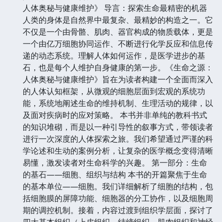
人体奥秘与健康维护》 导言：探索生命最精密的机器
人类的身体是自然界中最复杂、最精妙的构造之一。它
不仅是一个由骨骼、肌肉、器官构成的物质载体，更是
一个由亿万细胞协同运作、不断进行化学反应和信息传
递的动态系统。理解人体如何运作，是医学进步的基
石，也是每个人维护自身健康的第一步。《生命之源：
人体奥秘与健康维护》旨在为读者构建一个全面而深入
的人体认知框架，从微观的细胞层面到宏观的系统功
能，系统地阐述生命的维持机制、生理活动的规律，以
及面对疾病时的应对策略。 本书并非单纯的教科书式
的知识堆砌，而是以一种引导性的叙事方式，带领读者
进行一次深度的人体探索之旅。我们希望通过严谨的科
学论述和生动的案例分析，让复杂的医学概念变得清晰
易懂，激发读者对生命科学的兴趣。 第一部分：生命
的基石——细胞、组织与结构 本书的开篇聚焦于生命
的基本单位——细胞。我们详细解析了细胞的结构，包
括细胞膜的屏障功能、细胞器的分工协作，以及细胞周
期的调控机制。接着，内容过渡到组织学层面，探讨了
四大基本组织（上皮组织、结缔组织、肌肉组织和神经