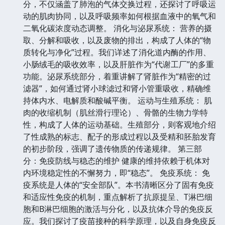
分，不仅涵盖了肺泡的气体交换过程，还探讨了呼吸运
动的肌肉协同，以及呼吸频率如何根据血液中的氧气和
二氧化碳浓度动态调整。 消化与泌尿系统： 营养的摄
取、分解和吸收，以及废物的排出，构成了人体的“物
质转化与净化”过程。我们详述了消化道内酶的作用、
小肠绒毛的吸收效率，以及肝脏作为“代谢工厂”的多重
功能。泌尿系统部分，着重讲解了肾脏作为“精密的过
滤器”，如何通过肾小球滤过和肾小管重吸收，精确维
持体内水、电解质和酸碱平衡。 运动与生殖系统： 肌
肉的收缩机制（肌丝滑行理论）、骨骼的生物力学特
性，构成了人体的运动基础。生殖部分，则客观地介绍
了性成熟的标志、配子的形成过程以及受精和胚胎发育
的初步阶段，强调了遗传物质的传递规律。 第三部
分：免疫防线与稳态的维护 健康的维持依赖于机体对
内环境稳定性的不懈努力，即“稳态”。 免疫系统： 免
疫系统是人体的“安全部队”。本书清晰区分了固有免疫
和适应性免疫的机制，重点解析了抗原提呈、T淋巴细
胞和B淋巴细胞的激活与分化，以及抗体介导的免疫反
应。我们探讨了疫苗接种的科学原理，以及自身免疫反