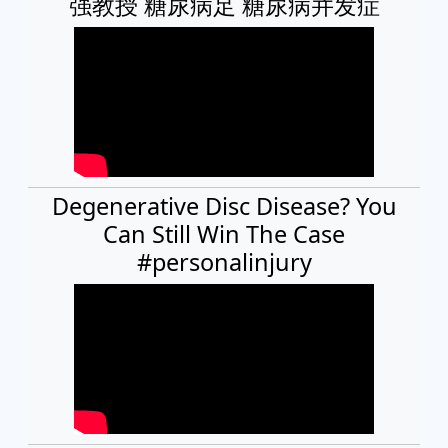
强教授 糖尿病足 糖尿病并发症
Degenerative Disc Disease? You
Can Still Win The Case
#personalinjury