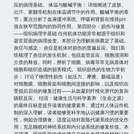
应的病理基础。 体温与酸碱平衡： 详细阐述了皮肤、
出汗、寒颤等机制在体温调节中的作用。酸碱平衡的章
节，重点分析了血液缓冲系统、呼吸和肾脏在维持pH
值在狭窄范围内的协同作用。 第四部分：损伤与修复
——组织病理学基础 任何机体功能异常都源于组织和
器官层面的病理改变。本部分为理解疾病奠定了基础。
炎症与感染： 炎症是机体对损伤的普遍反应。我们系
统梳理了炎症的发生机制，包括血管反应、细胞浸润和
介质的释放。同时，辨析了细菌、病毒等常见病原体对
细胞和组织造成的损害模式。 组织损伤的生物力学初
步： 讨论了物理性损伤（如压力、摩擦、极端温度）
对细胞膜、细胞骨架和细胞间连接的影响，以及组织在
受损后启动的修复过程——从血凝到纤维化替代的复杂
级联反应。 结语：健康生活与科学素养 《生命之源》
的最终目标是提升读者的健康素养。通过对人体运作机
制的深入理解，读者能够更科学地认识健康习惯的重要
性，例如合理膳食、适度运动对新陈代谢系统的优化作
用；充足睡眠对神经系统和内分泌系统的修复价值。本
书强调，现代医学的进步建立在对生命规律的精确认知