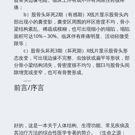
痛；
b）股骨头坏死2期（有感期）X线片显示股骨头内
部出现小的囊变影，囊变区周围的环区密度不均，骨小
梁结构紊乱、稀疏或模糊，也可出现细小的塌陷，塌陷
面积可达10%～30%。临床伴有疼痛明显、活动轻微受
限等；
c）股骨头坏死3期（坏死期）X线片显示股骨头形
态改变，可出现边缘不完整、虫蚀状或扁平等形状，部
分骨小梁结构消失，骨密度很不均匀，髋臼与股骨头间
隙增宽或变窄，也可有骨赘形成。
……
前言/序言
好的，这是一本关于人体结构、生理功能、常见疾病及
其治疗方法的综合性医学专著的简介。 《生命之源：