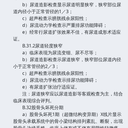
b）尿道造影检查显示尿道明显狭窄，狭窄部位尿
道内径小于正常管径的1／3；
c）超声检查示膀胱残余尿阳性；
d）尿流动力学检查示严重排尿功能障碍；
e）经常行尿道扩张效果不佳，有尿道成形术适应
证。
B.31.2尿道轻度狭窄
a）临床表现为尿流变细、尿不尽等；
b）尿道造影检查示尿道狭窄，狭窄部位尿道内径
小于正常管径的2／3；
c）超声检查示膀胱残余尿阳性；
d）尿流动力学检查示排尿功能障碍；
e）有尿道扩张治疗适应证。
注：尿道狭窄应以尿道造影等客观检查为主，结合
临床表现综合评判。
B.32股骨头坏死分期
a）股骨头坏死1期（超微结构变异期）X线片显示
股骨头承载系统中的骨小梁结构排列紊乱、断裂，出现
股骨头边缘毛糙。临床上伴有或不伴有局限性轻微疼