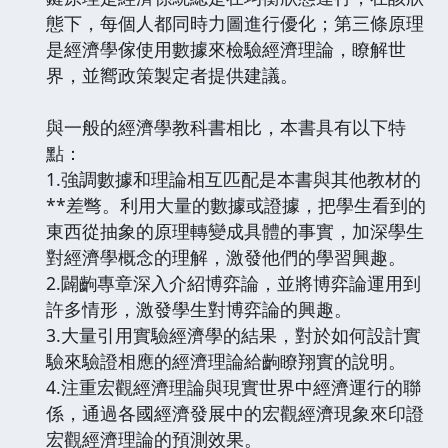
態下，每個人都同時力圖進行優化；第三條原理
是經濟學傢使用數據來檢驗經濟理論，瞭解世
界，並嚮政策製定者提供建議。
與一般的經濟學教科書相比，本書具有以下特
點：
1.強調數據和理論相互匹配是本書與其他教材的
**差彆。利用大量的數據或證據，把學生看到的
東西從抽象的原理轉變成具體的事實，加深學生
對經濟學概念的理解，激發他們的學習興趣。
2.闢齣專章深入介紹博弈論，並將博弈論運用到
許多情形，激發學生對博弈論的興趣。
3.大量引用實驗經濟學的結果，對於如何設計實
驗來驗證相應的經濟理論給齣瞭翔實的說明。
4.注重宏觀經濟理論與現實世界中經濟運行的聯
係，通過各國經濟發展中的宏觀經濟現象來印證
宏觀經濟理論的預測效果。