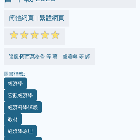
簡體網頁
繁體網頁
||
☆
☆
☆
☆
☆
達龍·阿西莫格魯 等 著，盧遠矚 等 譯
圖書標籤:
經濟學
宏觀經濟學
經濟科學譯叢
教材
經濟學原理