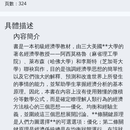
頁數：324
具體描述
內容簡介
書是一本初級經濟學教材，由三大美國**大學的
著名經濟學教授——阿西莫格魯（麻省理工學
院）、萊布森（哈佛大學）和李斯特（芝加哥大
學）聯袂寫作，目的是強調經濟學思想的簡單性
以及它們強大的解釋、預測和改進世界上所發生
的事情的能力，並幫助學生掌握經濟分析的基本
原理。因此，本書在內容上沒有使用難懂的微積
分等數學公式，而是確定瞭理解人類行為的經濟
方法核心的三個思想——優化、均衡和經驗主
義，並圍繞這三個思想展開討論。**條關鍵原理
是人們力圖選擇**的可選選項：優化；第二條關
鍵原理是經濟係統總是在均衡狀態運行，在該狀