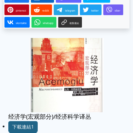
pinterest
reddit
telegram
twitter
viber
vkontakte
whatsapp
複製連結
经济学(宏观部分)/经济科学译丛
下載連結1