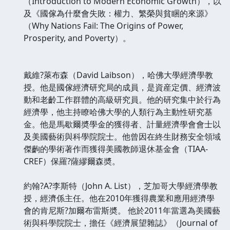
（Introduction to Modern Economic Growth），以
及《國傢為什麼會失敗：權力、繁榮與貧睏的來源》
（Why Nations Fail: The Origins of Power,
Prosperity, and Poverty）。
戴維?萊布森（David Laibson），哈佛大學經濟學教
授。他是國傢經濟研究局的成員，是資産定價、經濟波
動和老齡工作群體的高級研究員。他的研究集中於行為
經濟學，他主持瞭哈佛大學的人類行為主動性研究基
金。他是馬歇爾奬學金的獲得者、計量經濟學會會士以
及美國藝術與科學院院士。他曾因在終生財務安全領域
傑齣的學術著作而獲得美國教師退休基金會（TIAA-
CREF）保羅?薩繆爾森奬。
約翰?A?李斯特（John A. List），芝加哥大學經濟學教
授，經濟係主任。他在2010年獲得農業和應用經濟學
會的肯尼斯?加爾布雷斯奬。 他於2011年當選為美國藝
術與科學院院士，擔任《經濟展望雜誌》（Journal of