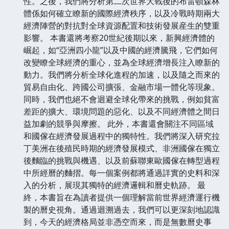
性。之後，我們將分析第二次世界大戰後的布雷頓森林
體係如何確立瞭新的國際經濟秩序，以及冷戰時期兩大
經濟陣營的對抗對全球資源配置和技術發展産生的雙重
影響。 本書還將考察20世紀後期以來，新興經濟體的
崛起，如“亞洲四小龍”以及中國的經濟騰飛，它們如何
改變瞭全球經濟的重心，並為全球經濟增長注入瞭新的
動力。我們將分析全球化進程的加速，以及隨之而來的
貿易自由化、跨國公司擴張、金融市場一體化等現象。
同時，我們也絕不會迴避全球化帶來的挑戰，例如貧富
差距的擴大、環境問題的惡化、以及不同經濟體之間日
益加劇的競爭與摩擦。 此外，本書還會關注不同區域
和國傢在經濟發展過程中的獨特性。我們將深入研究拉
丁美洲在後殖民時期的經濟發展模式、非洲國傢在獨立
後麵臨的挑戰與機遇、以及前蘇聯東歐國傢在轉型過程
中所經曆的麯摺。每一個案例都將通過詳實的史料和深
入的分析，展現其獨特的經濟邏輯和曆史軌跡。 最
終，本書旨在為讀者提供一個理解當前世界經濟運行機
製的曆史視角。通過迴溯過去，我們可以更深刻地認識
到，今天的經濟格局並非憑空而來，而是無數曆史事