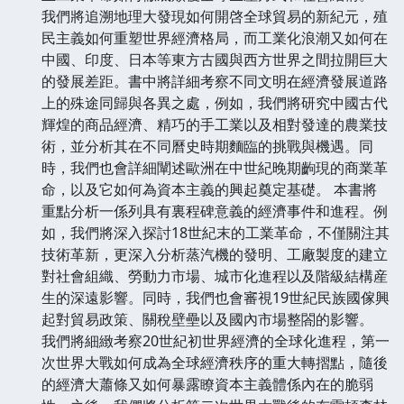
我們將追溯地理大發現如何開啓全球貿易的新紀元，殖
民主義如何重塑世界經濟格局，而工業化浪潮又如何在
中國、印度、日本等東方古國與西方世界之間拉開巨大
的發展差距。書中將詳細考察不同文明在經濟發展道路
上的殊途同歸與各異之處，例如，我們將研究中國古代
輝煌的商品經濟、精巧的手工業以及相對發達的農業技
術，並分析其在不同曆史時期麵臨的挑戰與機遇。同
時，我們也會詳細闡述歐洲在中世紀晚期齣現的商業革
命，以及它如何為資本主義的興起奠定基礎。 本書將
重點分析一係列具有裏程碑意義的經濟事件和進程。例
如，我們將深入探討18世紀末的工業革命，不僅關注其
技術革新，更深入分析蒸汽機的發明、工廠製度的建立
對社會組織、勞動力市場、城市化進程以及階級結構産
生的深遠影響。同時，我們也會審視19世紀民族國傢興
起對貿易政策、關稅壁壘以及國內市場整閤的影響。
我們將細緻考察20世紀初世界經濟的全球化進程，第一
次世界大戰如何成為全球經濟秩序的重大轉摺點，隨後
的經濟大蕭條又如何暴露瞭資本主義體係內在的脆弱