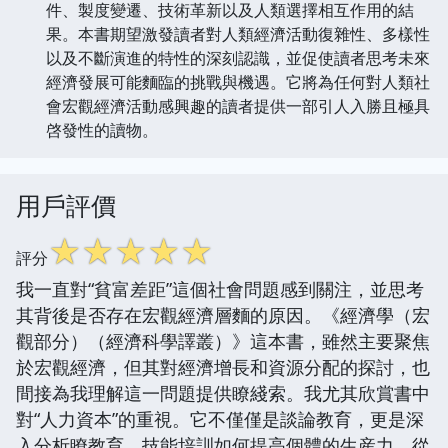
件、製度變遷、技術革新以及人類選擇相互作用的結
果。本書期望激發讀者對人類經濟活動復雜性、多樣性
以及不斷演進的特性的深刻認識，並促使讀者思考未來
經濟發展可能麵臨的挑戰與機遇。它將為任何對人類社
會宏觀經濟活動感興趣的讀者提供一部引人入勝且極具
啓發性的讀物。
用戶評價
☆
☆
☆
☆
☆
評分
我一直對“貧富差距”這個社會問題感到關注，並思考
其背後是否存在宏觀經濟層麵的原因。《經濟學（宏
觀部分）（經濟科學譯叢）》這本書，雖然主要聚焦
於宏觀經濟，但其對經濟增長和資源分配的探討，也
間接為我理解這一問題提供瞭綫索。我尤其欣賞書中
對“人力資本”的重視。它不僅僅是談論教育，更是深
入分析瞭教育、技能培訓如何提高個體的生産力，從