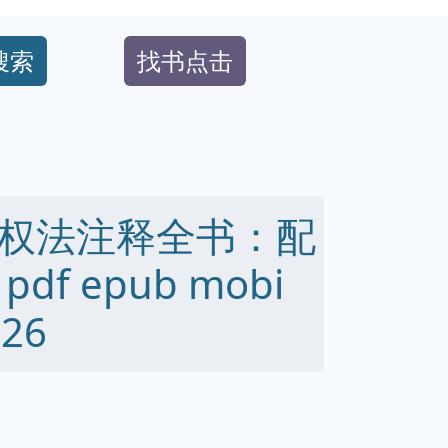
搜索
找书点击
权法注释全书：配
f epub mobi
26