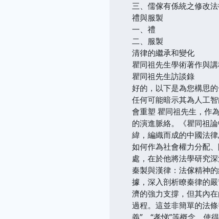
三、儒傢有係統之修改法
禮與服製
一、禮
二、服製
清律的繼承和變化
瞿同祖先生學術著作與講
瞿同祖先生訪談錄
好的，以下是為您構思的
任何可能暗示其為人工智
會重塑 瞿同祖先生，作
的演進脈絡。《瞿同祖論
緯，編織而成的中國法律
如何作為社會權力分配、
處，在於他將法學研究深
秦製與漢律：法傢精神的
據，深入剖析瞭秦律的嚴
濟的強力支撐，但其內在
過程。這並非簡單的法條
義”、“孝悌”等概念，