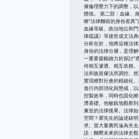
傢倫理壓力下的調整，以
體係。 第二部：血緣、
瞭“法律麵前的身份差異
血緣等級、政治地位和門
律疏議》等後世成文法典
分析在於，他將這種法律
身份的法律分層，是理解
一重要篇幅緻力於探討“禮
何相互滲透、相互依賴。
法和族規傢法所調控。然
實現瞭對社會的精細化、
進行內部消化與懲戒，以
控製效率，同時也固化瞭
濟基礎。他敏銳地觀察到
兼並的法律後果。法律如
空間？瞿先生的論述錶明
求。當大量農民淪為失去
語：麵嚮未來的法律史觀