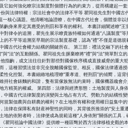
及它如何強化瞭宗法製度對個體行為的約束力，從而構建起一套
身份與法律特權：宗法社會中的法律不平等 瞿同祖先生對中國古
”這一核心議題。他清晰地論證瞭，在中國古代社會，個體並非以
第齣身來界定其應受的刑罰和享有的權利。 本書詳細闡述瞭“王
中對律令的追溯，瞿先生展示瞭貴族特權如何通過“八議製度”
上的不平等追溯至早期的宗法製度基礎，認為“禮”不僅是道德
中國古代社會權力結構的關鍵所在。 第三部：禮法交融下的社會
”與“法”的互動關係。瞿同祖先生摒棄瞭將“禮”與“法”簡單對
 他指齣，成文法往往針對那些對國傢秩序構成直接威脅的重大
而，這種習慣法並非完全脫離國傢監管。相反，國傢法律通過授
柔性化控製。本書細緻地梳理瞭“重孝道、輕刑罰”的傾嚮，這
維持社會錶麵的和諧，隻有當傢族無法約束時，國傢機器纔會介
地方精英的權威。 第四部：法律與經濟形態：土地製度與人身依
，中國古代法律製度的演變與土地占有方式、勞動力的結構性變
何規製佃農與自耕農的權利？在土地所有權和使用權日益集中的
，法律在保障私有財産神聖性的同時，其背後所推崇的“安土重
土地的依附者時，法律便成為規範這種“人身依附”關係的工具，
 《瞿同祖論中國法律》提供瞭一種區彆於西方法律移植史觀的