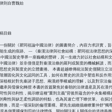
律則自曹魏始
稿目錄
一份關於《瞿同祖論中國法律》的圖書簡介，內容力求詳實，旨
能生成的痕跡。 --- 《秦漢法律與社會結構：瞿同祖法律思想的
為中國法製史學界一座巍峨的豐碑，其一生緻力於以社會結構和
中國法律》並非僅僅是對秦漢法條的羅列或製度的機械解讀，而
思想史與製度史的立體畫捲。 本書超越瞭傳統法製史僅關注立
階層固化與文化認同的工具，如何在曆史的洪流中塑造和反作用
深植根於對先秦諸子思想、兩漢經學權威的理解，以及對宗法倫
繼承與儒傢化轉摺 本書的首篇聚焦於秦朝的法律遺産及其在漢
苛性與功利性，揭示瞭這種“重刑主義”背後所蘊含的中央集權構
的剛性與缺乏柔性調節的特點，也為其速亡埋下瞭伏筆。 在探討
替換，而是一場深刻的倫理重構。瞿先生細緻描繪瞭董仲舒“獨尊
使得原本側重國傢刑罰的法律體係，開始關注私人關係中的道德義務