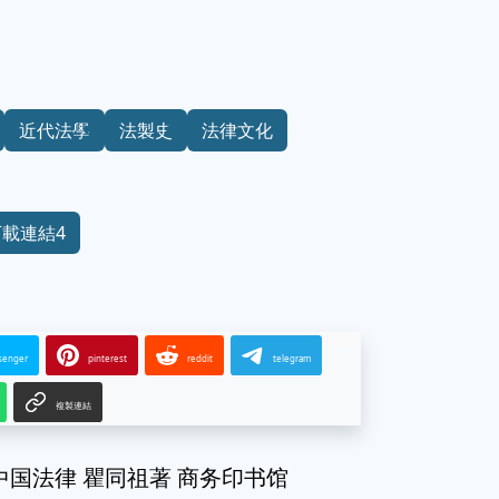
近代法學
法製史
法律文化
下載連結4
senger
pinterest
reddit
telegram
複製連結
祖论中国法律 瞿同祖著 商务印书馆