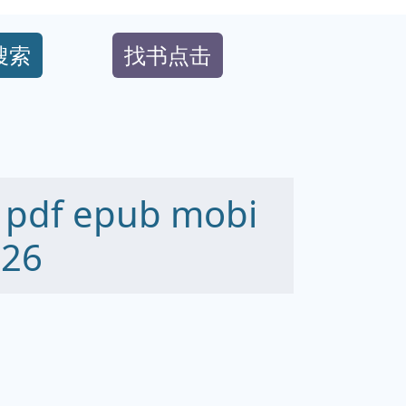
搜索
找书点击
f epub mobi
26