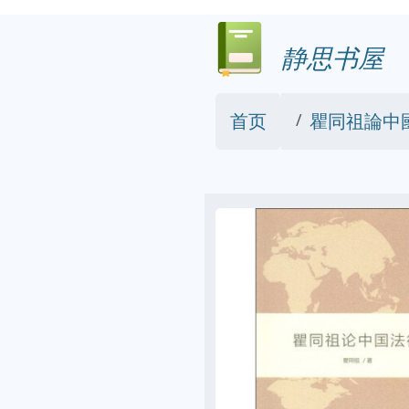
静思书屋
首页
瞿同祖論中