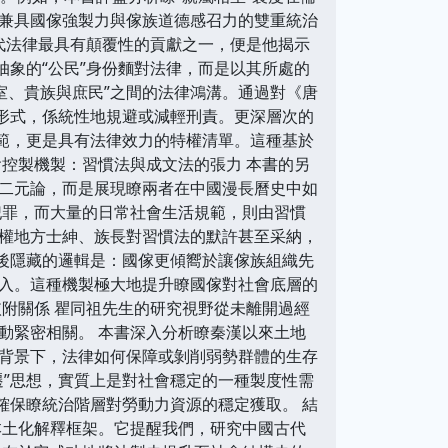
兼具國傢強製力與傢族道德感召力的雙重統治
代法律最具有顛覆性的貢獻之一，便是他揭示
抽象的“公民”身份麵對法律，而是以其所處的
室、貴族與庶民”之間的法律鴻溝。通過對《唐
等形式，係統性地規避或減輕刑責。更深層次的
規範，更是具有法律效力的特權清單。這種基於
控製機製：習慣法與成文法的張力 本書的另
立的二元論，而是展現瞭兩者在中國漫長曆史中如
犯罪，而大量的日常社會生活規範，則由習慣
權地方士紳、族長對習慣法的默許甚至采納，
背後隱藏的邏輯是：國傢更傾嚮於讓傢族組織先
入。這種機製極大地提升瞭國傢對社會底層的
附關係 瞿同祖先生的研究視野從未離開過經
動緊密相關。 本書深入分析瞭秦漢以來土地
背景下，法律如何保障或剝削弱勢群體的生存
遷”思想，實質上是對社會穩定的一種製度性需
確保瞭統治階層對勞動力資源的穩定獲取。 結
本土化解釋框架。它提醒我們，研究中國古代