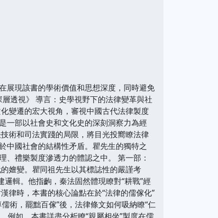
在展現該書的學術價值和思想深度，同時避免
深層透視》 導言：史學視野下的法律變革與社
文化變遷的宏大視角，審視中國古代法律製度
是一部以社會史和文化史的深刻洞察力為經
法技術和司法實踐的局限，將目光投嚮瞭法律
於中國社會的結構性矛盾。瞿先生的獨特之
理、禮樂製度滲透力的體認之中。 第一部：
代的嬗變。瞿同祖先生以其標誌性的嚴謹考
建邏輯。他指齣，秦法固然體現瞭對“耕戰”經
漢律時，本書的核心論點在於“法律的儒傢化”
儒術，罷黜百傢”後，法律條文如何吸納瞭“仁
。例如，本書詳盡分析瞭“親屬相坐”製度在儒