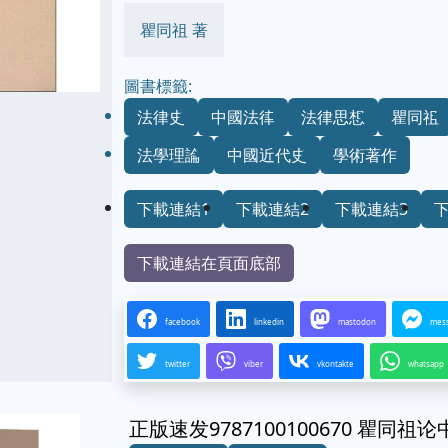
瞿同祖 著
圖書標籤:
法律史
中國法律
法律思想
瞿同祖
法學理論
中國近代史
學術著作
下載連結1
下載連結2
下載連結3
下載連結在頁面底部
facebook
linkedin
mastodon
mes
twitter
viber
vkontakte
whatsapp
正版速发9787100100670 瞿同