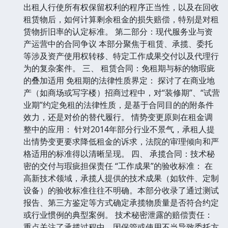
出租人行使所有权保留权利的程序正当性，以及在回收
租赁物后，如何计算剩余租金的损失赔偿，特别是对租
赁物折旧率的认定标准。 第二部分：现代服务业与资
产运营中的合同争议 本部分聚焦于租赁、承揽、委托
等涉及资产使用权转移、特定工作成果交付以及代理行
为的复杂案件。 三、 租赁合同：免租期与标的物瑕疵
的叠加适用 免租期的法律性质界定： 探讨了在商业地
产（如商场或写字楼）招商过程中，对“装修期”、“试营
业期”约定免租的法律性质，是基于合同目的的附条件
效力，还是对价的替代履行。 情势变更原则在租金调
整中的应用： 针对2014年部分行业不景气，承租人提
出情势变更要求降低租金的诉求，法院的审理倾向和严
格适用的标准得以清晰呈现。 四、 承揽合同：技术秘
密的交付与瑕疵担保责任 “工作成果”的验收标准： 在
高新技术领域，承揽人提供的技术成果（如软件、定制
设备）的验收标准往往不明确。本部分收录了通过测试
报告、第三方鉴定等方式确定承揽物质量是否符合约定
或行业惯例的典型案例。 技术秘密泄露的赔偿责任：
重点关注了承揽过程中，因保管或使用不当导致委托方