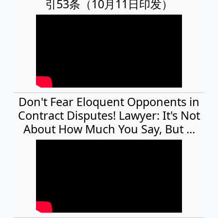
引53条（10月11日印发）
Don't Fear Eloquent Opponents in
Contract Disputes! Lawyer: It's Not
About How Much You Say, But ...