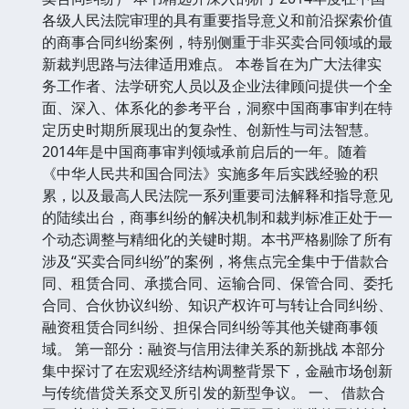
各级人民法院审理的具有重要指导意义和前沿探索价值
的商事合同纠纷案例，特别侧重于非买卖合同领域的最
新裁判思路与法律适用难点。 本卷旨在为广大法律实
务工作者、法学研究人员以及企业法律顾问提供一个全
面、深入、体系化的参考平台，洞察中国商事审判在特
定历史时期所展现出的复杂性、创新性与司法智慧。
2014年是中国商事审判领域承前启后的一年。随着
《中华人民共和国合同法》实施多年后实践经验的积
累，以及最高人民法院一系列重要司法解释和指导意见
的陆续出台，商事纠纷的解决机制和裁判标准正处于一
个动态调整与精细化的关键时期。本书严格剔除了所有
涉及“买卖合同纠纷”的案例，将焦点完全集中于借款合
同、租赁合同、承揽合同、运输合同、保管合同、委托
合同、合伙协议纠纷、知识产权许可与转让合同纠纷、
融资租赁合同纠纷、担保合同纠纷等其他关键商事领
域。 第一部分：融资与信用法律关系的新挑战 本部分
集中探讨了在宏观经济结构调整背景下，金融市场创新
与传统借贷关系交叉所引发的新型争议。 一、 借款合