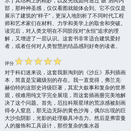
示了其结构上的精妙，以及光线如何透过“眼”洒向内
部，那种神圣感，仅仅看图就能体会到。它不仅仅是
展示了建筑的“样子”，更深入地剖析了不同时代工程
师和艺术家们在材料、力学和美学上的取舍和突破。
读完后，对人类文明在不同阶段对“永恒”追求的理
解，又增进了一层认识。这套书非常适合建筑爱好
者，或者任何对人类智慧的结晶感到好奇的读者。
☆
☆
☆
☆
☆
评分
对于科幻迷来说，这套我新淘到的《沙丘》系列插画
本，简直是宝藏级别的存在。我一直觉得，弗兰克·
赫伯特的这部史诗级巨著，其宏大叙事和复杂的世界
观，很难用纯文字完全展现，而这套插画册完美地解
决了这个问题。首先，厄拉科斯星球的荒凉感被刻画
得令人窒息，那无边无际的黄色沙海，偶尔出现的巨
大沙虫阴影，光影的处理极具冲击力。然后是弗雷曼
人的服饰和工具设计，那些复杂的集水器