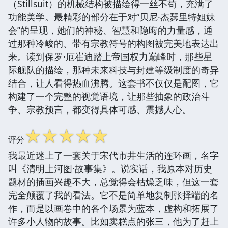
（Stillsuit）的机械结构被描绘得一丝不苟，充满了
功能美学。最精彩的部分在于对“贝尼·杰瑟里特姐妹
会”的呈现，她们的神秘、智慧和隐晦的力量感，通
过那种冷峻的、带有宗教符号的构图被完美地表达出
来。读到保罗·厄崔迪踏上帝国权力巅峰时，那些星
际舰队的描绘，那种未来科技与封建等级制度的奇异
结合，让人看得热血沸腾。这套书不仅仅是配图，它
构建了一个完整的视觉语境，让那些抽象的政治斗
争、宗教预言，都变得具体可感、震撼人心。
☆
☆
☆
☆
☆
评分
我最近迷上了一套关于宋代市井生活的连环画，名字
叫《清明上河图·故事集》。说实话，我原本对历史
题材的插画兴趣不大，总觉得会枯燥乏味，但这一套
完全颠覆了我的看法。它不是简单地复制张择端的名
作，而是以画卷中的各个场景为蓝本，虚构和拓展了
许多小人物的故事。比如卖糕点的张三，他为了赶上