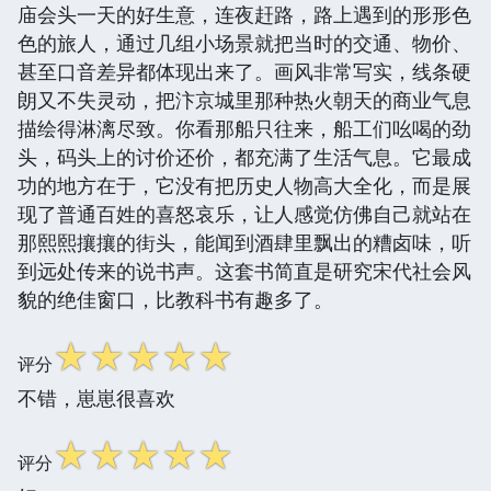
庙会头一天的好生意，连夜赶路，路上遇到的形形色
色的旅人，通过几组小场景就把当时的交通、物价、
甚至口音差异都体现出来了。画风非常写实，线条硬
朗又不失灵动，把汴京城里那种热火朝天的商业气息
描绘得淋漓尽致。你看那船只往来，船工们吆喝的劲
头，码头上的讨价还价，都充满了生活气息。它最成
功的地方在于，它没有把历史人物高大全化，而是展
现了普通百姓的喜怒哀乐，让人感觉仿佛自己就站在
那熙熙攘攘的街头，能闻到酒肆里飘出的糟卤味，听
到远处传来的说书声。这套书简直是研究宋代社会风
貌的绝佳窗口，比教科书有趣多了。
☆
☆
☆
☆
☆
评分
不错，崽崽很喜欢
☆
☆
☆
☆
☆
评分