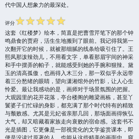
代中国人想象力的最深处。
☆
☆
☆
☆
☆
评分
这套《红楼梦》绘本，简直是把曹雪芹笔下的那个钟
鸣鼎食的贾府，活生生地搬到了眼前。我记得我第一
次翻开它的时候，就被那细腻的线条给吸引住了。王
熙凤那泼辣劲儿，不用看文字，单看那眉宇间的神采
和手中摆弄的帕子，就能感受到她的手腕和狠辣。黛
玉的清高孤傲，也画得入木三分，那一双似乎永远带
着三分愁绪的眼睛，望向潇湘馆外的竹影，让人心生
怜爱。最让我感动的是，画师对于场景氛围的把握。
大观园里的花开花落，亭台楼阁的雕梁画栋，甚至丫
鬟婆子们忙碌的身影，都充满了那个时代特有的精致
与颓败感。尤其是元妃省亲那几回，那场面画得恢弘
大气，却又暗藏着家族走向衰败的宿命感。这套书不
光是插图，它更像是一部视觉化的文学鉴赏课本，即
便是没读过原著的人，也能从这些精美的画面中，窥