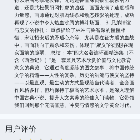
道，还是武松景阳冈打虎的凶猛，画面充满了速度感和
力量感。画师通过对肌肉线条和动态残影的处理，成功
再现了小说中令人热血沸腾的搏斗场面。 3. 兄弟情谊
与忠义的挣扎： 重点描绘了林冲与鲁智深的惺惺相
惜，宋江招安后的矛盾心态等。尤其是在征方腊的血战
中，画面转向了肃杀和哀伤，体现了“聚义”的理想在现
实面前的脆弱。 总结： 本“四大名著连环画精选集（不
含《西游记》）”是一套兼具艺术欣赏价值与文化教育
意义的典藏。它通过高度凝练的图文叙事，将中国传统
文学的精髓——人性的复杂、历史的洪流与侠义的坚持
——以最直观、最生动的方式呈现给当代读者。全套画
作风格多样，但均保持了极高的艺术水准，是深入理解
中国古典小说、提升人文素养的绝佳入门读物。它带领
我们回到那个充满智慧、冲突与情感的文学黄金时代。
用户评价