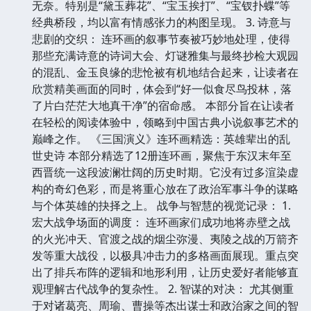
无奈。特别是“黛玉葬花”、“宝玉挨打”、“宝钗扑蝶”等
经典桥段，均以富有情感张力的构图呈现。 3. 诗意与
悲剧的交织： 连环画的叙事节奏被巧妙地处理，使得
那些充满诗意的诗词大会、灯谜雅集与最终抄检大观园
的混乱、金玉良缘的悲怆被有机地结合起来，让读者在
欣赏精美画面的同时，体会到“好一似食尽鸟投林，落
了片白茫茫大地真干净”的宿命感。 本部分旨在让读者
在轻松的阅读体验中，领略到中国古典小说叙事艺术的
巅峰之作。 《三国演义》连环画精选：英雄辈出的乱
世史诗 本部分精选了12册连环画，聚焦于东汉末年至
西晋统一这段波澜壮阔的历史时期。它没有过多渲染虚
构的奇幻色彩，而是将重心放在了政治军事斗争的谋略
与个体英雄的抉择之上。 战争与智慧的视觉记录： 1.
宏大战争场面的调度： 连环画家们成功地将赤壁之战
的火光冲天、官渡之战的烟尘弥漫、夷陵之战的万箭齐
发等重大战役，以极具冲击力的多格画面展现。重点突
出了排兵布阵的逻辑和地形利用，让历史爱好者能够直
观理解古代战争的复杂性。 2. 智谋的对决： 尤其侧重
于对诸葛亮、周瑜、曹操等杰出谋士和政治家之间的智