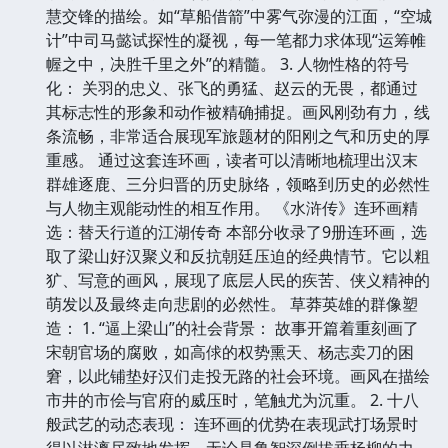
慧交锋的描绘。如“草船借箭”中雾气弥漫的江面，“空城
计”中司马懿试探性的凝视，每一笔都力求体现“运筹帷
幄之中，决胜千里之外”的精髓。 3. 人物性格的符号
化： 关羽的忠义、张飞的勇猛、赵云的无畏，都通过
其标志性的形象和动作被精确捕捉。画风刚劲有力，线
条流畅，非常适合展现军旅题材的阳刚之气和历史的厚
重感。 通过这套连环画，读者可以清晰地梳理出汉末
群雄逐鹿、三分归晋的历史脉络，领略到历史的必然性
与人物主观能动性的相互作用。 《水浒传》连环画精
选：替天行道的江湖传奇 本部分收录了9册连环画，选
取了梁山好汉聚义和反抗朝廷压迫的经典情节。它以粗
犷、写意的画风，展现了底层人民的疾苦、侠义精神的
萌发以及最终走向悲剧的必然性。 草莽英雄的群像塑
造： 1. “逼上梁山”的社会背景： 故事开篇着重刻画了
宋朝官场的腐败，如高俅的权势熏天、杨志卖刀的困
窘，以此铺垫好汉们走投无路的社会环境。画风在描绘
市井的市侩与官府的威压时，笔触尤为沉重。 2. 十八
般武艺的动态表现： 连环画的优势在表现武打场景时
得以淋漓尽致地发挥。无论是鲁智深倒拔垂杨柳的力