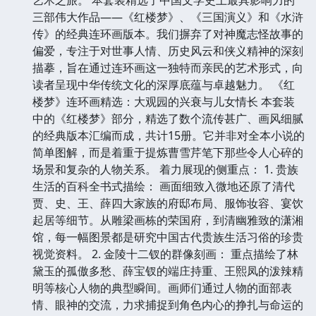
三部伟大作品——《红楼梦》、《三国演义》和《水浒
传》的经典连环画版本。我们摒弃了对神魔志怪故事的
偏爱，专注于对世事人情、历史风云和侠义精神的深刻
描摹，旨在通过连环画这一独特而亲民的艺术形式，向
读者呈现中华传统文化的深厚底蕴与卓越魅力。 《红
楼梦》连环画精选：大观园的兴衰与儿女情长 本套装
中的《红楼梦》部分，精选了数个流传甚广、画风细腻
的经典版本汇编而成，共计15册。它并非对全本小说的
简单图解，而是着重于提炼曹雪芹笔下那些令人心碎的
场景和复杂的人物关系。 着力展现的侧重点： 1. 贵族
生活的百科全书式描绘： 画面细致入微地还原了清代
贾、史、王、薛四大家族的府邸布局、服饰妆容、宴饮
起居等细节。从雕梁画栋的荣国府，到清幽雅致的潇湘
馆，每一幅图景都是研究中国古代贵族生活习俗的珍贵
视觉资料。 2. 金陵十二钗的群像刻画： 重点描绘了林
黛玉的孤傲多愁、薛宝钗的端庄持重、王熙凤的泼辣精
明等核心人物的典型瞬间。画师们通过人物的面部表
情、眼神的交流，力求捕捉到角色内心的挣扎与命运的