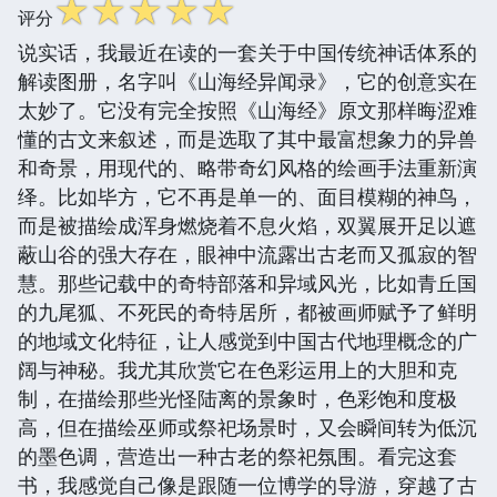
☆
☆
☆
☆
☆
评分
说实话，我最近在读的一套关于中国传统神话体系的
解读图册，名字叫《山海经异闻录》，它的创意实在
太妙了。它没有完全按照《山海经》原文那样晦涩难
懂的古文来叙述，而是选取了其中最富想象力的异兽
和奇景，用现代的、略带奇幻风格的绘画手法重新演
绎。比如毕方，它不再是单一的、面目模糊的神鸟，
而是被描绘成浑身燃烧着不息火焰，双翼展开足以遮
蔽山谷的强大存在，眼神中流露出古老而又孤寂的智
慧。那些记载中的奇特部落和异域风光，比如青丘国
的九尾狐、不死民的奇特居所，都被画师赋予了鲜明
的地域文化特征，让人感觉到中国古代地理概念的广
阔与神秘。我尤其欣赏它在色彩运用上的大胆和克
制，在描绘那些光怪陆离的景象时，色彩饱和度极
高，但在描绘巫师或祭祀场景时，又会瞬间转为低沉
的墨色调，营造出一种古老的祭祀氛围。看完这套
书，我感觉自己像是跟随一位博学的导游，穿越了古