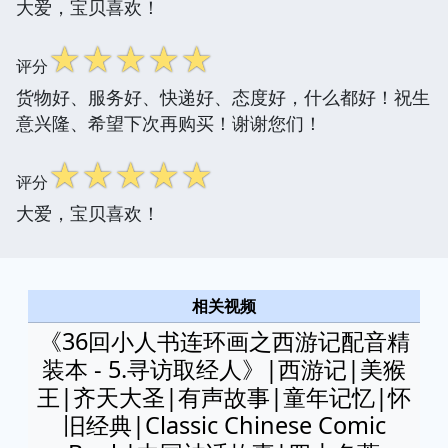
大爱，宝贝喜欢！
☆
☆
☆
☆
☆
评分
货物好、服务好、快递好、态度好，什么都好！祝生
意兴隆、希望下次再购买！谢谢您们！
☆
☆
☆
☆
☆
评分
大爱，宝贝喜欢！
相关视频
《36回小人书连环画之西游记配音精
装本 - 5.寻访取经人》|西游记|美猴
王|齐天大圣|有声故事|童年记忆|怀
旧经典|Classic Chinese Comic