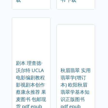
剧本 理查德·
沃尔特 UCLA
秋眉翡翠 实用
电影编剧教程
翡翠学(增订
影视剧本创作
本) 欧阳秋眉
蔡康永推荐 果
翡翠学基本知
麦图书 包邮现
识正版图书
货 pdf epub
pdf epub