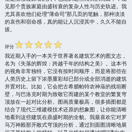
见那个贵族家庭由盛转衰的复杂人性与历史轨迹。我
尤其喜欢他们处理“薄命司”那几页的笔触，那种淡淡
的哀伤和宿命感，真的能让人沉浸其中，久久不能自
拔。
☆
☆
☆
☆
☆
评分
我近期入手的一本关于世界著名建筑艺术的图文志，
名为《失落的辉煌：跨越千年的结构之美》。这本书
的视角非常独特，它没有按时间顺序，而是将那些在
人类历史上留下浓墨重彩却已部分或全部消逝的建筑
并置对比。比如，它会把古希腊帕特农神庙的残垣断
壁，与巴洛克时期为致敬它而建的某个教堂的繁复穹
顶放在一起对比分析。图画质量极高，很多插图都是
结合了现代三维建模技术还原的想象图，让你能清晰
地看到这些建筑在鼎盛时期的全貌。我最喜欢它对罗
马万神殿那开敞式穹顶的分析，通过剖面图清晰地展