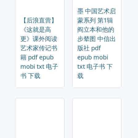
墨 中国艺术启
【后浪直营】
蒙系列 第1辑
《这就是高
阎立本和他的
更》课外阅读
步辇图 中信出
艺术家传记书
版社 pdf
籍 pdf epub
epub mobi
mobi txt 电子
txt 电子书 下
书 下载
载