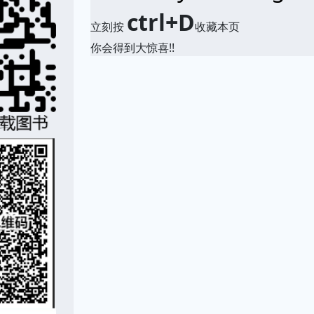
ctrl+D
立刻按
收藏本页
你会得到大惊喜!!