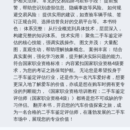
护相关法律。 常见的交易陷阱与欺诈手段： 提前预
警，帮助您识别虚假信息、隐瞒事故等风险。 如何规
避交易风险： 提供实用的建议，如查验车辆手续、签
订正规合同、选择信誉良好的交易平台等。 本书特
色： 体系完整： 从行业概览到具体技术，层层深入，
构建完整的知识体系。 技术实用： 聚焦二手车鉴定评
估的核心技能，强调实践操作。 图文并茂： 大量配
图，直观生动，帮助理解抽象概念。 案例丰富： 结合
真实案例，强化学习效果，提升解决实际问题的能力。
符合国家职业资格标准： 内容紧扣国家职业资格4级要
求，为您的考证之路保驾护航。 无论您是希望投身于
二手车鉴定评估行业，还是作为一名汽车爱好者，想要
更深入地了解爱车的价值，亦或是想在购车时拥有更专
业的判断能力，《国家职业资格培训教程：二手车鉴定
评估师（国家职业资格4级）》都将是您不可或缺的学
习伴侣。 翻开本书，开启您的汽车价值探索之旅，成
为一名合格的二手车鉴定评估师，在蓬勃发展的二手车
市场中，展现您的专业价值！