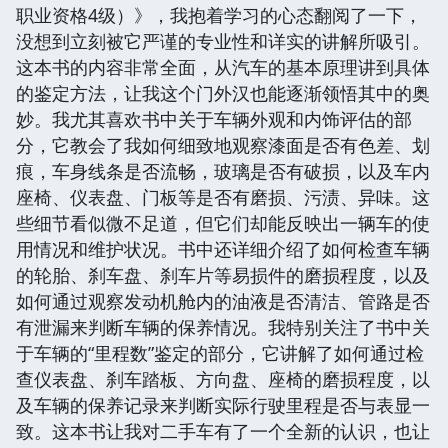
职业资格4级）》，我抱着学习的心态翻阅了一下，
没想到立刻被它严谨的专业性和详实的讲解所吸引。
这本书的内容非常全面，从汽车的基本原理讲到具体
的鉴定方法，让我这个门外汉也能逐渐领悟其中的奥
妙。我尤其喜欢书中关于车辆外观和内饰评估的部
分，它教会了我如何细致地观察漆面是否有色差、划
痕，车身线条是否流畅，玻璃是否有破损，以及车内
座椅、仪表盘、门板等是否有磨损、污渍、异味。这
些细节看似微不足道，但它们却能反映出一辆车的使
用情况和维护状况。书中还详细介绍了如何检查车辆
的轮胎、刹车盘、刹车片等易损件的磨损程度，以及
如何通过观察发动机舱内的油液是否清洁、管路是否
有泄漏来判断车辆的保养情况。我特别关注了书中关
于车辆的“里程数”鉴定的部分，它讲解了如何通过检
查仪表盘、刹车踏板、方向盘、座椅的磨损程度，以
及车辆的保养记录来判断实际行驶里程是否与表显一
致。这本书让我对二手车有了一个全新的认识，也让