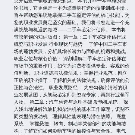
您开启这一领域的理想起点。 本书并非一本单纯的理
论书籍，它更像是一本为您量身打造的技能训练手册，
旨在帮助您系统地掌握二手车鉴定评估的核心技能，为
您的职业发展奠定坚实的基础。我们将带您走进一个充
满挑战与机遇的领域——二手车鉴定评估师。 本书将
带您解锁的知识版图： 第一章：二手车鉴定评估行业
概览与职业发展 行业现状与趋势： 了解中国二手车市
场的蓬勃发展，分析其增长潜力与面临的机遇和挑战。
职业定位与核心价值： 深刻理解二手车鉴定评估师在
市场中的重要作用，如何为消费者提供专业、客观的价
值判断。 职业道德与法律法规： 掌握行业规范，树立
正确的职业操守，了解相关的法律法规，确保评估的公
正性与合法性。 职业发展路径： 为您勾勒出清晰的职
业发展蓝图，从初级鉴定师到资深专家，再到行业领军
人物。 第二章：汽车构造与原理基础 发动机系统： 深
入浅出地讲解汽油机和柴油机的基本工作原理，识别不
同类型的发动机，理解其性能表现与潜在故障。 底盘
系统： 掌握悬挂、转向、制动等关键部件的功能与结
构，了解它们如何影响车辆的操控性与安全性。 电气