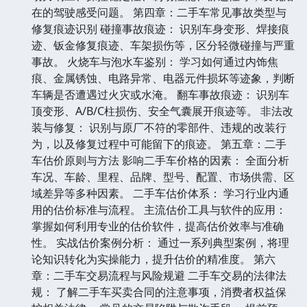
在的驾驶感受问题。 第四章：二手车常见事故类型与
修复痕迹识别 碰撞事故痕迹： 识别车身变形、焊接痕
迹、钣金修复痕迹、车架损伤等，区分轻微碰撞与严重
事故。 火烧车与泡水车鉴别： 学习如何通过内饰焦
痕、金属锈蚀、电路异常、电器元件损坏等迹象，判断
车辆是否遭遇过火灾或水淹。 翻车事故痕迹： 识别车
顶变形、A/B/C柱损伤、安全气囊展开痕迹等。 非法改
装与修复： 识别与原厂不符的零部件、违规的改装行
为，以及修复过程中可能留下的痕迹。 第五章：二手
车估价原则与方法 影响二手车价格的因素： 全面分析
车况、车龄、里程、品牌、型号、配置、市场供需、区
域差异等多种因素。 二手车估价体系： 学习行业内通
用的估价标准与流程。 主流估价工具与软件的应用：
掌握如何利用专业的估价软件，提高估价效率与准确
性。 实战估价案例分析： 通过一系列典型案例，将理
论知识转化为实操能力，提升估价的精准度。 第六
章：二手车交易流程与风险规避 二手车交易的法律法
规： 了解二手车买卖合同的注意事项，消费者权益保