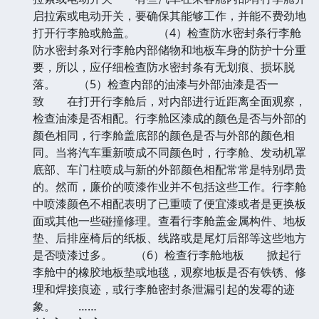
启拉索或电动开关，要确保其能够工作，并能不费劲地
打开行李舱或舱盖。 （4）检查防水密封条行李舱
防水密封条对行李舱内部储物和地板车身的防护十分重
要，所以，应仔细检查防水密封条有无划痕、损坏脱
落。 （5）检查内部的油漆与外部油漆是否一
致 在打开行李舱后，对内部进行近距离全面观察，
检查油漆是否相配。行李舱区漆成的颜色是否与外部的
颜色相同，行李舱盖底部的颜色是否与外部的颜色相
同。当将汽车重新喷成不同颜色时，行李舱、发动机罩
底部、车门柱喷成与新的外部颜色相配常常是特别昂贵
的。然而，廉价的喷漆作业并不包括这些工作。行李舱
中喷漆颜色不相配表明了已重喷了便宜漆或者是更换板
面或其他一些碰撞修理。查看行李舱盖金属构件、地板
垫、后排座椅后的纸板、线路或是尾灯后部等这些地方
是否喷漆过多。 （6）检查行李舱地板 掀起行
李舱中的橡胶地板垫或地毯，观察地板是否有铁锈、修
理和焊接痕迹，或行李舱密封条泄漏引起的发霉的迹
象。 ……