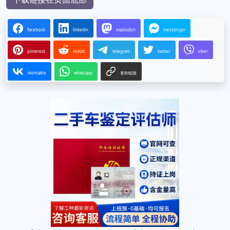
facebook
linkedin
mastodon
messenger
pinterest
reddit
telegram
twitter
viber
vkontakte
whatsapp
复制链接