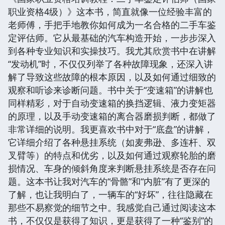
职业资格4级）》这本书，简直就像一位经验丰富的
老师傅，手把手地教你如何成为一名合格的二手车鉴
定评估师。它从最基础的汽车构造开始，一步步深入
到各种专业知识和实操技巧。我尤其欣赏书中在讲解
“发动机”时，不仅仅列举了各种故障现象，还深入讲
解了导致这些故障的根本原因，以及如何通过细致的
观察和听诊来诊断问题。书中关于“变速箱”的讲解也
同样精彩，对于自动变速箱的换挡逻辑、液力变矩器
的原理，以及手动变速箱的离合器磨损判断，都做了
非常详细的说明。我更喜欢书中对于“底盘”的讲解，
它详细介绍了各种悬挂系统（如麦弗逊、多连杆、双
叉臂等）的特点和优劣，以及如何通过观察轮胎的磨
损情况、车身的倾斜角度来判断悬挂系统是否存在问
题。这本书让我对汽车的“骨骼”和“内脏”有了更深的
了解，也让我明白了，一辆车的“好坏”，往往隐藏在
那些不易察觉的细节之中。我感觉自己通过阅读这本
书，不仅仅是获得了知识，更是获得了一种“鉴别”的