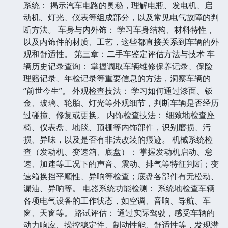
系统： 揭示汽车电路的奥秘，理解电瓶、发电机、启
动机、灯光、仪表等组成部分，以及常见电气故障的判
断方法。 车身与内外饰： 学习车身结构、材料特性，
以及内饰件的材质、工艺，这些都直接关系到车辆的外
观和舒适性。 第三章：二手车鉴定评估方法与技术 车
辆历史记录查询： 掌握调取车辆维修保养记录、保险
理赔记录、年检记录等重要信息的方法，洞察车辆的
“前世今生”。 外观检查技法： 学习如何通过漆面、钣
金、玻璃、轮胎、灯光等外观细节，判断车辆是否经历
过碰撞、修复或更换。 内饰检查技法： 细致地检查座
椅、仪表盘、地毯、顶棚等内饰部件，识别磨损、污
损、异味，以及是否有非法改装的痕迹。 机械系统检
查（发动机、变速箱、底盘）： 掌握发动机启动、怠
速、加速等工况下的声音、震动、排气等特征判断；变
速箱换挡平顺性、异响等检查；底盘各部件有无松动、
漏油、异响等。 电器系统功能检测： 系统地检查车辆
各项电气设备的工作状态，如空调、音响、导航、车
窗、天窗等。 路试评估： 通过实际驾驶，感受车辆的
动力响应、操控稳定性、制动性能、舒适性等，发现潜