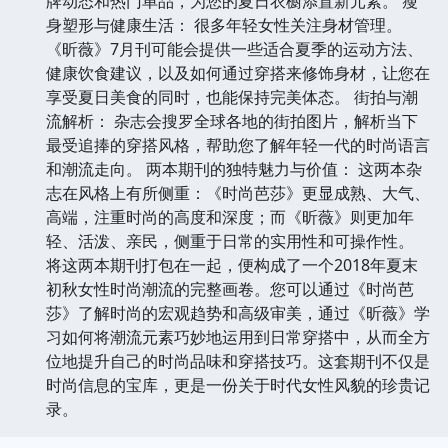
牌动态和热门单品，为您的夏日衣橱添置新元素。 瘦
身塑形与健康生活： 很多年轻女性关注身材管理。
《昕薇》7月刊可能会提供一些适合夏季的运动方法、
健康饮食建议，以及如何通过穿搭来修饰身材，让您在
享受夏日美食的同时，也能保持完美体态。 街拍与潮
流解析： 杂志会搜罗全球各地的街拍图片，解析当下
最受追捧的穿搭风格，帮助您了解年轻一代的时尚语言
和潮流走向。 两本期刊的独特魅力与价值： 这两本杂
志在风格上有所侧重：《时尚芭莎》更显成熟、大气、
高端，注重时尚的高度和深度；而《昕薇》则更加年
轻、活泼、亲民，侧重于日常的实用性和可操作性。
将这两本期刊打包在一起，便构成了一个2018年夏末
初秋女性时尚潮流的完整画卷。您可以通过《时尚芭
莎》了解时尚的宏观趋势和高级审美，通过《昕薇》学
习如何将潮流元素巧妙地运用到日常穿搭中，从而全方
位地提升自己的时尚品味和穿搭技巧。这套期刊不仅是
时尚信息的宝库，更是一份关于时代女性风貌的珍贵记
录。