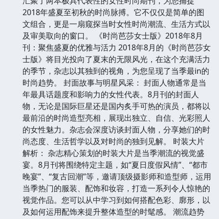
汇聚了两本极具代表性的女性时尚期刊，为您捕捉
2018年盛夏至初秋的时尚脉搏。它不仅仅是简单的图
文组合，更是一扇窥探当时女性时尚潮流、生活方式以
及审美取向的窗口。 《时尚芭莎女士版》2018年8月
刊：聚焦盛夏的优雅与活力 2018年8月的《时尚芭莎女
士版》将目光投向了夏末的无限风光，在这个充满活力
的季节，杂志以其独到的视角，为您呈现了当季最in的
时尚趋势。 封面故事与明星风采： 封面人物通常是当
年最具话题度和影响力的女性代表。8月刊的封面人
物，无论是国际巨星还是国内炙手可热的演员，都将以
最前沿的时尚造型亮相，展现出独立、自信、光彩照人
的女性魅力。杂志会深度访谈封面人物，分享她们的时
尚态度、生活哲学以及对时尚的独到见解。 时装大片
解析： 杂志精心策划的时装大片是当季潮流的视觉盛
宴。8月刊将围绕特定主题，如“夏日度假风情”、“都市
晚宴”、“复古回潮”等，邀请顶级摄影师和造型师，运用
当季热门的服装、配饰和妆容，打造一系列令人惊艳的
视觉作品。您可以从中学习到如何搭配色彩、廓形，以
及如何运用配饰来提升整体造型的时髦感。 潮流趋势