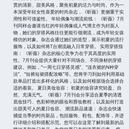
贯的清新、甜美风格，聚焦初夏的活力与时尚。作为一
本深受年轻女性喜爱的时尚杂志，《昕薇》更侧重于实
用性和可借鉴性。 年轻偶像与潮流前线： 《昕薇》7月
刊同样会邀请当红的年轻偶像或人气博主作为封面人
物，她们的穿搭风格往往更能引领潮流，成为年轻女孩
模仿的对象。杂志会通过她们的造型，展示初夏的流行
服饰，以及如何将T台潮流融入日常穿搭。 实用穿搭指
南： 《昕薇》杂志的核心竞争力在于其高度的实用
性。7月刊会提供大量针对不同场合、不同身材的穿搭
建议。例如，“一周七日穿搭灵感”、“连衣裙的N种穿
法”、“短裤短裙搭配攻略”等。您将学习到如何利用基础
款单品打造出多样化的风格，以及如何根据场合选择合
适的着装。 夏日美妆妆容： 初夏的妆容讲究轻盈、自
然、充满元气。《昕薇》7月刊会分享适合夏季的清透
底妆技巧、色彩鲜艳的眼妆和唇妆教程，以及如何打造
出甜美可人的夏日妆容。 潮流新品速递： 杂志会快速
捕捉当季的时尚新品，包括服饰、鞋包、配饰等，并进
行详细介绍和搭配示范。您可以在这里了解到最新的品