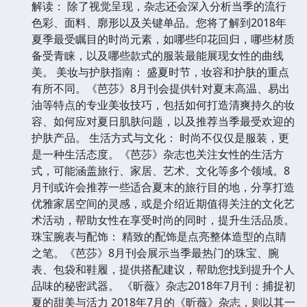
解读： 除了视觉呈现，杂志还会深入分析当季的流行
色彩、面料、廓形以及关键单品。您将了解到2018年
夏季最受瞩目的时尚元素，如哪些印花回归，哪些材质
备受青睐，以及哪些款式的服装最能展现女性的曲线
美。 美妆与护肤指南： 盛夏时节，妆容和护肤的重点
有所不同。《芭莎》8月刊会提供针对夏末高温、易出
油等特点的专业美妆技巧，包括如何打造清爽持久的妆
容、如何应对夏日肌肤问题，以及推荐当季最受欢迎的
护肤产品。 生活方式与文化： 时尚不仅仅是服装，更
是一种生活态度。《芭莎》杂志也关注女性的生活方
式，可能涵盖旅行、家居、艺术、文化等多个领域。8
月刊或许会推荐一些适合夏末的旅行目的地，分享打造
优雅家居空间的灵感，或是介绍近期值得关注的文化艺
术活动，帮助女性在享受时尚的同时，提升生活品质。
珠宝腕表与配饰： 精致的配饰是点亮整体造型的点睛
之笔。《芭莎》8月刊会展示当季最热门的珠宝、腕
表、包袋和鞋履，提供搭配建议，帮助您找到提升个人
品味的秘密武器。 《昕薇》杂志2018年7月刊：捕捉初
夏的甜美与活力 2018年7月的《昕薇》杂志，则以其一