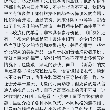
快气息。它更侧重于实用性和可借鉴性，很多穿搭示
范都非常适合日常借鉴，不会显得遥不可及。我记得
里面有很多关于如何根据不同场合选择服装的专题，
比如约会穿搭、通勤装扮、周末休闲look等等，都给
出了非常具体的搭配建议，并且很多搭配都使用了当
下比较流行的单品，非常具有参考价值。《昕薇》还
有一个很大的特点是它非常注重细节，会专门介绍一
些当季比较火的妆容和发型趋势，并且会推荐一些性
价比较高的美妆产品。这对于我们普通消费者来说，
无疑是巨大的福音，能够让我们在不花费太多预算的
情况下，也能跟上潮流的步伐。而且，《昕薇》的文
章通常都写得比较轻松活泼，语言也很接地气，读起
来不会有压力，仿佛在和闺蜜分享穿搭心得一样。它
还会分享一些关于明星的时尚动态，但更多的是从普
通人的视角去分析，而不是高高在上的遥不可及。这
次收到的7月刊，我翻看了不少关于夏季连衣裙的专
题，里面介绍了各种不同款式、不同风格的连衣裙，
以及如何根据身材特点来选择适合自己的款式。还有