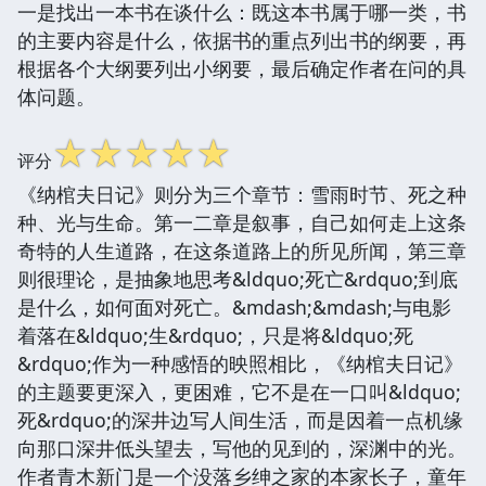
一是找出一本书在谈什么：既这本书属于哪一类，书
的主要内容是什么，依据书的重点列出书的纲要，再
根据各个大纲要列出小纲要，最后确定作者在问的具
体问题。
☆
☆
☆
☆
☆
评分
《纳棺夫日记》则分为三个章节：雪雨时节、死之种
种、光与生命。第一二章是叙事，自己如何走上这条
奇特的人生道路，在这条道路上的所见所闻，第三章
则很理论，是抽象地思考&ldquo;死亡&rdquo;到底
是什么，如何面对死亡。&mdash;&mdash;与电影
着落在&ldquo;生&rdquo;，只是将&ldquo;死
&rdquo;作为一种感悟的映照相比，《纳棺夫日记》
的主题要更深入，更困难，它不是在一口叫&ldquo;
死&rdquo;的深井边写人间生活，而是因着一点机缘
向那口深井低头望去，写他的见到的，深渊中的光。
作者青木新门是一个没落乡绅之家的本家长子，童年