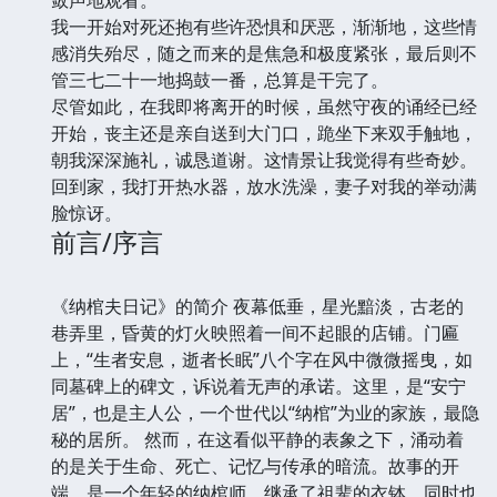
我一开始对死还抱有些许恐惧和厌恶，渐渐地，这些情
感消失殆尽，随之而来的是焦急和极度紧张，最后则不
管三七二十一地捣鼓一番，总算是干完了。
尽管如此，在我即将离开的时候，虽然守夜的诵经已经
开始，丧主还是亲自送到大门口，跪坐下来双手触地，
朝我深深施礼，诚恳道谢。这情景让我觉得有些奇妙。
回到家，我打开热水器，放水洗澡，妻子对我的举动满
脸惊讶。
前言/序言
《纳棺夫日记》的简介 夜幕低垂，星光黯淡，古老的
巷弄里，昏黄的灯火映照着一间不起眼的店铺。门匾
上，“生者安息，逝者长眠”八个字在风中微微摇曳，如
同墓碑上的碑文，诉说着无声的承诺。这里，是“安宁
居”，也是主人公，一个世代以“纳棺”为业的家族，最隐
秘的居所。 然而，在这看似平静的表象之下，涌动着
的是关于生命、死亡、记忆与传承的暗流。故事的开
端，是一个年轻的纳棺师，继承了祖辈的衣钵，同时也