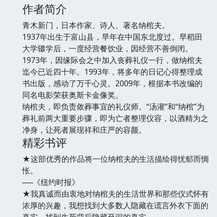
作者简介
青木新门，日本作家、诗人、著名纳棺夫。
1937年出生于富山县，早年在中国东北度过。早稻田
大学辍学后，一度经营餐饮业，因经营不善倒闭。
1973年，因缘际会之中加入丧葬礼仪一行，做纳棺夫
迄今已近四十年。1993年，将多年的日记心得整理成
书出版，感动了万千心灵。2009年，根据本书改编的
同名电影荣获奥斯卡金像奖。
纳棺夫，即负责敛葬事宜的礼仪师。“汤灌”和“纳棺”为
葬礼前两大重要步骤，即为亡者整理仪容，以酒精为之
净身，让死者展现祥和庄严的容颜。
精彩书评
★这部优秀的作品将一位纳棺夫的生活描绘得忧郁而惆
怅。
──《纽约时报》
★我真诚而由衷地对纳棺夫的生活世界和那些仪式怀有
浓厚的兴趣，我想找到大多数人隐藏在谎言外衣下面的
真实，找到生死背后隐藏至深的真实。