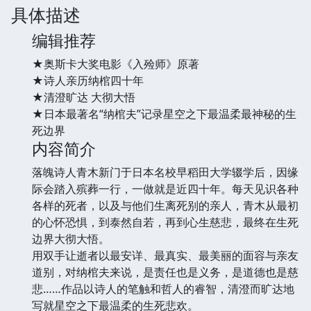
具体描述
编辑推荐
★奥斯卡大奖电影《入殓师》原著
★诗人亲历纳棺四十年
★清澄旷达 大彻大悟
★日本最著名“纳棺夫”记录星空之下最温柔最神秘的生
死边界
内容简介
落魄诗人青木新门于日本名校早稻田大学辍学后，因缘
际会踏入殡葬一行，一做就是近四十年。每天见识各种
各样的死者，以及与他们生离死别的亲人，青木从最初
的心怀恐惧，到泰然自若，再到心生慈悲，最终在生死
边界大彻大悟。
用双手让逝者以最安详、最真实、最美丽的面容与亲友
道别，对纳棺夫来说，是责任也是义务，是道德也是慈
悲……作品以诗人的笔触和哲人的睿智，清澄而旷达地
写就星空之下最温柔的生死悲欢。