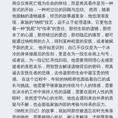
再仅仅将死亡视为生命的终结，而是将其看作是另一种
形式的开始，一种对过往的回顾与总结。 然而，随着
他接触的遗物越多，经历的故事越复杂，他也渐渐发
现，家族的“纳棺”技艺，远不止于处理遗体。它更包含
着一种“抚慰”与“传承”的责任。那些生前的遗憾，那些
未了的心愿，那些错过的爱恋，那些隐忍的痛苦，都可
能通过纳棺师的介入，得到某种程度的安抚，或者被赋
予新的意义。 他开始意识到，自己不仅仅是为一个冰
冷的身体做最后的告别，更是在为一段生命画上句号，
或者说，为一段记忆寻找归宿。他需要用同理心去感受
逝者的喜怒哀乐，用智慧去解读遗物背后的密码，用真
诚去安抚生者的悲痛，去传递那些生命中最宝贵的情
感。 在这个过程中，年轻的纳棺师也面临着自己的成
长与挑战。他需要平衡家族的传统与个人的情感，需要
在冰冷的工作中保持人性的温暖，需要在面对人性的黑
暗时，依然坚守内心的光明。他也会遇到来自外界的质
疑与不解，也会面临家族内部的考验与传承的压力。
《纳棺夫日记》的故事，就如同那些被遗忘在时光角落
里的物件，需要被细心拾起，被认真解读，才能重新焕