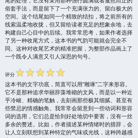
尾的处理，它没有采用那种强行圆满或者戛然而止的
俗套手法，而是留下了一个充满张力的、留白极大的
空间。这个结尾如同一个精致的结扣，将之前所有的
线索温柔地收拢，但又留给读者充足的想象余地，去
构建自己心目中的后续。我常常思考，如果作者选择
了另一种收尾方式，这本书的气韵可能就会完全不
同。这种对收尾艺术的精准把握，为整部作品画上了
一个既令人满意又引人深思的句号。
☆
☆
☆
☆
☆
评分
这本书的文字功底，简直可以用“雕琢”二字来形容。
它不是那种追求华丽辞藻堆砌的文风，而是以一种近
乎冷峻、精确的笔触，去刻画那些极其细腻、甚至有
些禁忌的情感触角。我常常会留意到一些动词和形容
词的选用，它们总是恰到好处地切中要害，没有一丝
多余的赘述。比如，作者描述某种情绪时的措辞，会
让人立刻联想到某种特定的气味或光线，这种跨越感