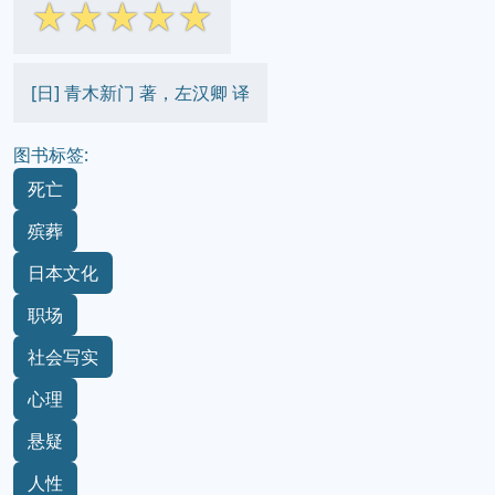
☆
☆
☆
☆
☆
[日] 青木新门 著，左汉卿 译
图书标签:
死亡
殡葬
日本文化
职场
社会写实
心理
悬疑
人性