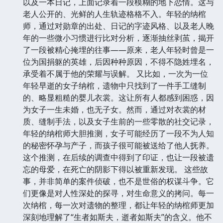
以及一本日记，上面记录着一段模糊的地下恋情。这与
老人公开的、光鲜的人生轨迹格格不入。年轻的纳棺
师，通过对勋章的出处、日记的字迹风格、以及老人晚
年的一些微小习惯进行比对分析，逐渐抽丝剥茧，揭开
了一段被精心掩埋的往事——原来，老人年轻时曾是一
位为国捐躯的英雄，后因种种原因，不得不隐姓埋名，
承受着不属于他的荣耀与误解。 又比如，一次为一位
年轻早逝的女子纳棺，遗物中只找到了一件手工缝制
的、略显粗糙的婴儿衣裳。这让所有人都感到困惑，因
为女子一生未婚，也无子女。然而，通过对衣裳的材
质、缝制手法，以及女子生前的一些零散的社交记录，
年轻的纳棺师大胆推测，女子可能经历了一段不为人知
的秘密怀孕与产子，而孩子很可能被送给了他人抚养。
这个推测，在后续的调查中得到了印证，也让一段被遗
忘的母爱，在死亡的阴影下得以被重新发现。 这些故
事，并非简单的案件侦破，也不是世俗的权谋斗争。它
们更像是对人性深处的探寻，对生命意义的拷问。每一
次纳棺，每一次对遗物的整理，都让年轻的纳棺师更加
深刻地理解了“生者如斯夫，逝者如斯夫”的含义。他不