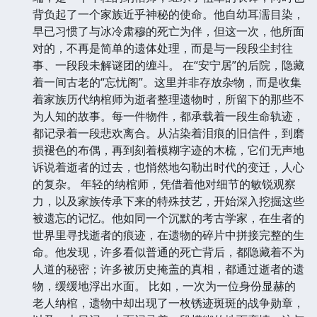
背负起了一个家族近乎神秘的使命。他自幼耳濡目染，
早已习惯了与冰冷肃穆的死亡为伴，但这一次，他所面
对的，不再是简单的遗体处理，而是与一段段尘封往
事、一段段未解谜团的缠斗。 在“安宁居”的后院，隐藏
着一间古老的“忘忧阁”。这里并非存放杂物，而是收集
着家族历代纳棺师为逝者整理遗物时，所留下的那些不
为人知的故事。每一件物件，都承载着一段生命轨迹，
都记录着一段悲欢离合。从沾染着泪痕的旧信件，到磨
损褪色的布偶，再到刻着模糊字迹的木梳，它们无声地
诉说着逝者的过去，也悄然地勾勒出时代的变迁，人心
的复杂。 年轻的纳棺师，凭借着他对细节的敏锐观察
力，以及家族传承下来的特殊技艺，开始深入挖掘这些
被遗忘的记忆。他如同一个沉默的考古学家，在生者的
世界里寻找逝者的痕迹，在遗物的碎片中拼接完整的生
命。他发现，许多看似普通的死亡背后，都隐藏着不为
人道的秘密；许多被历史掩盖的真相，都通过逝者的遗
物，缓缓地浮出水面。 比如，一次为一位身份显赫的
老人纳棺，遗物中却出现了一枚锈迹斑斑的战争勋章，