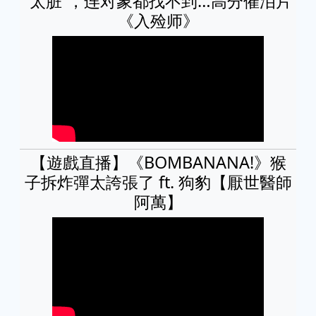
“太脏”，连对象都找不到…高分催泪片
《入殓师》
【遊戲直播】《BOMBANANA!》猴
子拆炸彈太誇張了 ft. 狗豹【厭世醫師
阿萬】