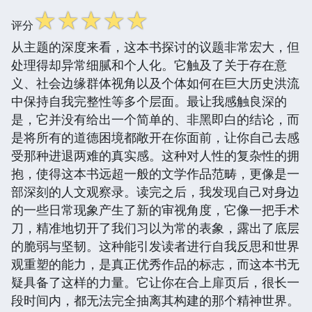
☆
☆
☆
☆
☆
评分
从主题的深度来看，这本书探讨的议题非常宏大，但
处理得却异常细腻和个人化。它触及了关于存在意
义、社会边缘群体视角以及个体如何在巨大历史洪流
中保持自我完整性等多个层面。最让我感触良深的
是，它并没有给出一个简单的、非黑即白的结论，而
是将所有的道德困境都敞开在你面前，让你自己去感
受那种进退两难的真实感。这种对人性的复杂性的拥
抱，使得这本书远超一般的文学作品范畴，更像是一
部深刻的人文观察录。读完之后，我发现自己对身边
的一些日常现象产生了新的审视角度，它像一把手术
刀，精准地切开了我们习以为常的表象，露出了底层
的脆弱与坚韧。这种能引发读者进行自我反思和世界
观重塑的能力，是真正优秀作品的标志，而这本书无
疑具备了这样的力量。它让你在合上扉页后，很长一
段时间内，都无法完全抽离其构建的那个精神世界。