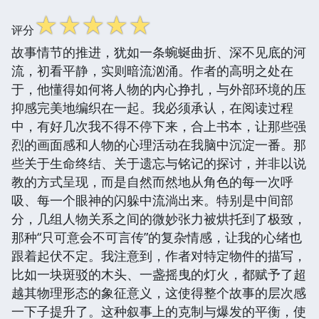
☆
☆
☆
☆
☆
评分
故事情节的推进，犹如一条蜿蜒曲折、深不见底的河
流，初看平静，实则暗流汹涌。作者的高明之处在
于，他懂得如何将人物的内心挣扎，与外部环境的压
抑感完美地编织在一起。我必须承认，在阅读过程
中，有好几次我不得不停下来，合上书本，让那些强
烈的画面感和人物的心理活动在我脑中沉淀一番。那
些关于生命终结、关于遗忘与铭记的探讨，并非以说
教的方式呈现，而是自然而然地从角色的每一次呼
吸、每一个眼神的闪躲中流淌出来。特别是中间部
分，几组人物关系之间的微妙张力被烘托到了极致，
那种“只可意会不可言传”的复杂情感，让我的心绪也
跟着起伏不定。我注意到，作者对特定物件的描写，
比如一块斑驳的木头、一盏摇曳的灯火，都赋予了超
越其物理形态的象征意义，这使得整个故事的层次感
一下子提升了。这种叙事上的克制与爆发的平衡，使