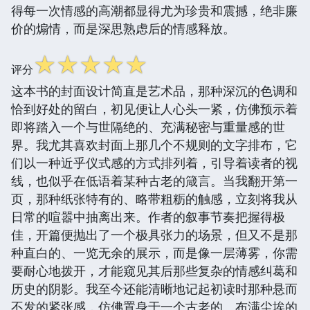
得每一次情感的高潮都显得尤为珍贵和震撼，绝非廉
价的煽情，而是深思熟虑后的情感释放。
☆
☆
☆
☆
☆
评分
这本书的封面设计简直是艺术品，那种深沉的色调和
恰到好处的留白，初见便让人心头一紧，仿佛预示着
即将踏入一个与世隔绝的、充满秘密与重量感的世
界。我尤其喜欢封面上那几个不规则的文字排布，它
们以一种近乎仪式感的方式排列着，引导着读者的视
线，也似乎在低语着某种古老的箴言。当我翻开第一
页，那种纸张特有的、略带粗粝的触感，立刻将我从
日常的喧嚣中抽离出来。作者的叙事节奏把握得极
佳，开篇便抛出了一个极具张力的场景，但又不是那
种直白的、一览无余的展示，而是像一层薄雾，你需
要耐心地拨开，才能窥见其后那些复杂的情感纠葛和
历史的阴影。我至今还能清晰地记起初读时那种悬而
不发的紧张感，仿佛置身于一个古老的、布满尘埃的