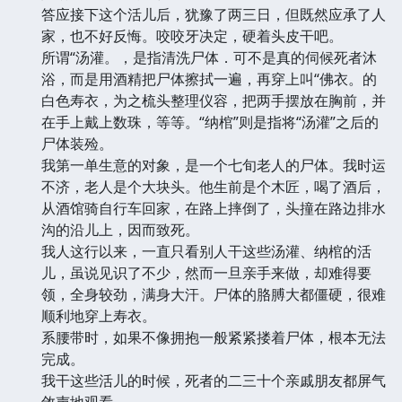
答应接下这个活儿后，犹豫了两三日，但既然应承了人
家，也不好反悔。咬咬牙决定，硬着头皮干吧。
所谓“汤灌。，是指清洗尸体．可不是真的伺候死者沐
浴，而是用酒精把尸体擦拭一遍，再穿上叫“佛衣。的
白色寿衣，为之梳头整理仪容，把两手摆放在胸前，并
在手上戴上数珠，等等。“纳棺”则是指将“汤灌”之后的
尸体装殓。
我第一单生意的对象，是一个七旬老人的尸体。我时运
不济，老人是个大块头。他生前是个木匠，喝了酒后，
从酒馆骑自行车回家，在路上摔倒了，头撞在路边排水
沟的沿儿上，因而致死。
我人这行以来，一直只看别人干这些汤灌、纳棺的活
儿，虽说见识了不少，然而一旦亲手来做，却难得要
领，全身较劲，满身大汗。尸体的胳膊大都僵硬，很难
顺利地穿上寿衣。
系腰带时，如果不像拥抱一般紧紧搂着尸体，根本无法
完成。
我干这些活儿的时候，死者的二三十个亲戚朋友都屏气
敛声地观看。