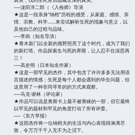
──泷田洋二郎（《入殓师》导演
★这是一段亲身“纳棺”历程的感受，从家庭、感情、亲
情、宗教、科学……来尝试解析生死的现象与意义，以
及他自己的过程与品味。
──李岗（知名导演）
★青木新门以全新的视野照亮了这个时代，成为了我们
的新灯塔。作品探索生与死的界限，让人忍不住深思再
三！
──高史明（日本知名作家）
★这是一部罕见的杰作，其中包含了许许多多无法用语
言描述的情感；生死是每个人都会遇到的毕生问题，但
这里用了一种非同寻常的的方式来观察。
──马克·谢林（评论家）
★作品可以说是奥斯卡上最不被青睐的一部，但它最终
以罕见的题材和罕见的角度打动了所有评委。
──《东方早报》
★这部杰作将一位纳棺夫的生活与内心表现得淋漓尽
致，令万万千千人无不为之泪下。