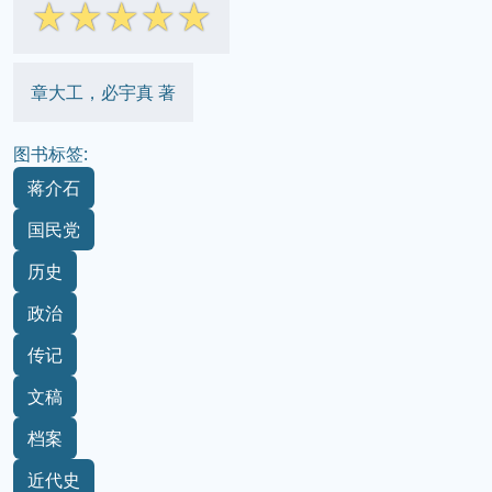
☆
☆
☆
☆
☆
章大工，必宇真 著
图书标签:
蒋介石
国民党
历史
政治
传记
文稿
档案
近代史