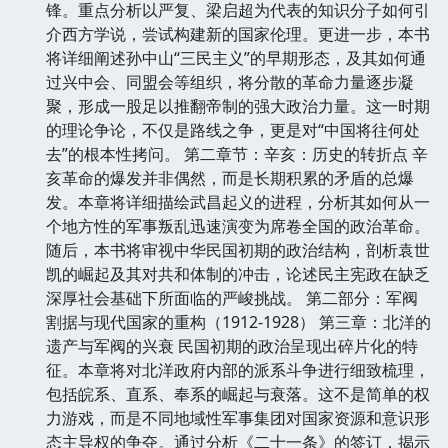
锋。重点分析以严复、梁启超为代表的知识分子如何引
介西方学说，尝试构建新的国家伦理。更进一步，本书
将详细阐述孙中山“三民主义”的早期形态，及其如何通
过兴中会、同盟会等组织，将分散的革命力量逐步凝
聚，形成一股足以推翻帝制的强大政治力量。这一时期
的理论争论，不仅是路线之争，更是对“中国将往何处
去”的根本性拷问。 第二章节：辛亥：历史的转折点 辛
亥革命的爆发并非偶然，而是长期积累的矛盾的总爆
发。本章将详细描绘武昌起义的进程，分析其如何从一
个地方性的军事叛乱迅速演变为席卷全国的政治革命。
随后，本书将审视中华民国初期的政治结构，剖析袁世
凯的崛起及其对共和体制的冲击，论述民主宪政在缺乏
深厚社会基础下所面临的严峻挑战。 第二部分：军阀
割据与现代国家的重构（1912-1928） 第三章：北洋的
遗产与军阀的兴衰 民国初期的政治呈现出碎片化的特
征。本章将对北洋政府内部的派系斗争进行细致梳理，
包括皖系、直系、奉系的崛起与衰落。这不是简单的权
力游戏，而是不同地域性军事集团对国家资源和意识形
态主导权的争夺。通过分析《二十一条》的签订，揭示