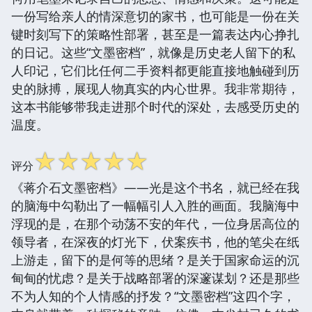
一份写给亲人的情深意切的家书，也可能是一份在关
键时刻写下的策略性部署，甚至是一篇表达内心挣扎
的日记。这些“文墨密档”，就像是历史老人留下的私
人印记，它们比任何二手资料都更能直接地触碰到历
史的脉搏，展现人物真实的内心世界。我非常期待，
这本书能够带我走进那个时代的深处，去感受历史的
温度。
☆
☆
☆
☆
☆
评分
《蒋介石文墨密档》——光是这个书名，就已经在我
的脑海中勾勒出了一幅幅引人入胜的画面。我脑海中
浮现的是，在那个动荡不安的年代，一位身居高位的
领导者，在深夜的灯光下，伏案疾书，他的笔尖在纸
上游走，留下的是何等的思绪？是关于国家命运的沉
甸甸的忧虑？是关于战略部署的深邃谋划？还是那些
不为人知的个人情感的抒发？“文墨密档”这四个字，