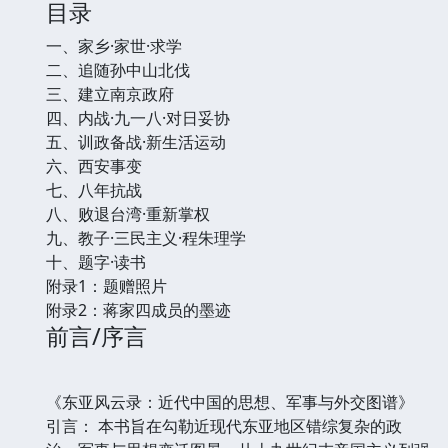
目录
一、家乡·家世·求学
二、追随孙中山北伐
三、建立南京政府
四、内战·九一八·对日妥协
五、训政备战·新生活运动
六、西安事变
七、八年抗战
八、败退台湾·重新掌权
九、教子·三民主义·程朱理学
十、题字·读书
附录1：题赠照片
附录2：蒋家四成员的墨迹
前言/序言
《东亚风云录：近代中国的思想、军事与外交图谱》
引言： 本书旨在勾勒近现代东亚地区错综复杂的政