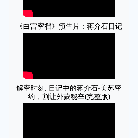
《白宫密档》预告片：蒋介石日记
解密时刻: 日记中的蒋介石-美苏密
约，割让外蒙秘辛(完整版)