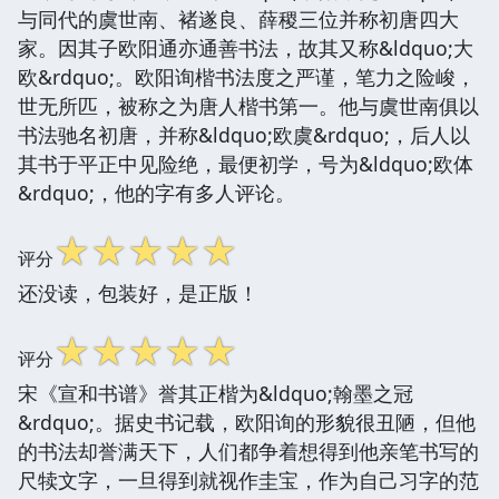
与同代的虞世南、褚遂良、薛稷三位并称初唐四大
家。因其子欧阳通亦通善书法，故其又称&ldquo;大
欧&rdquo;。欧阳询楷书法度之严谨，笔力之险峻，
世无所匹，被称之为唐人楷书第一。他与虞世南俱以
书法驰名初唐，并称&ldquo;欧虞&rdquo;，后人以
其书于平正中见险绝，最便初学，号为&ldquo;欧体
&rdquo;，他的字有多人评论。
☆
☆
☆
☆
☆
评分
还没读，包装好，是正版！
☆
☆
☆
☆
☆
评分
宋《宣和书谱》誉其正楷为&ldquo;翰墨之冠
&rdquo;。据史书记载，欧阳询的形貌很丑陋，但他
的书法却誉满天下，人们都争着想得到他亲笔书写的
尺犊文字，一旦得到就视作圭宝，作为自己习字的范