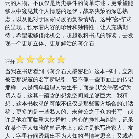
云的人物。不仅仅是历史事件的简单陈述，更希望能
够从中窥见其个人情感的起伏，战略决策的深思熟
虑，以及他对于国家民族的复杂情结。这种“密档”式
的呈现，预示着内容的珍贵和独特性，让人充满期
待，希望能够借此机会，超越教科书式的解读，去发
现一个更加立体、更加鲜活的蒋介石。
☆
☆
☆
☆
☆
评分
当我在书店看到《蒋介石文墨密档》这本书时，立刻
被它那深邃的名字所吸引。它不像一些市面上的传记
那样，只是简单梳理人物生平，而是以“文墨密档”为
切入点，这其中蕴含的想象空间就足够巨大。我猜
想，这本书收录的可能不仅仅是那些官方场合的讲话
稿，更多的是一些私人的、未曾公之于众的书写。或
许是他在面临重大抉择时，内心的挣扎与纠结，记录
在某个无人知晓的笔记本上；或许是他写给家人、友
人，字里行间透露出不为人知的温情与思念；又或者