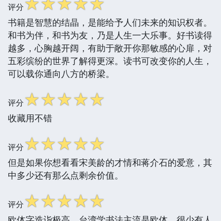
☆
☆
☆
☆
☆
评分
书籍是智慧的结晶，是能给予人们未来的知识权者。
和书为伴，和书为友，乃是人生一大乐事。好书读得
越多，心胸越开阔，有助于敞开你那敏感的心扉，对
五彩缤纷的世界了解得更深。读书可改变你的人生，
可以载你通向八方的桥梁。
☆
☆
☆
☆
☆
评分
收藏用不错
☆
☆
☆
☆
☆
评分
但是如果你想看看宋美龄的才情和蒋介石的爱意，其
中多少还有那么点剩余价值。
☆
☆
☆
☆
☆
评分
欧体字造诣极高，台湾学书法主流是欧体，很少有人