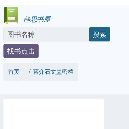
静思书屋
搜索
找书点击
首页
蒋介石文墨密档