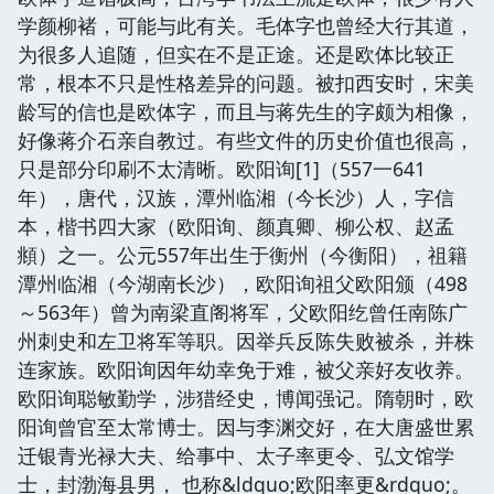
学颜柳褚，可能与此有关。毛体字也曾经大行其道，
为很多人追随，但实在不是正途。还是欧体比较正
常，根本不只是性格差异的问题。被扣西安时，宋美
龄写的信也是欧体字，而且与蒋先生的字颇为相像，
好像蒋介石亲自教过。有些文件的历史价值也很高，
只是部分印刷不太清晰。欧阳询[1]（557一641
年），唐代，汉族，潭州临湘（今长沙）人，字信
本，楷书四大家（欧阳询、颜真卿、柳公权、赵孟
頫）之一。公元557年出生于衡州（今衡阳），祖籍
潭州临湘（今湖南长沙），欧阳询祖父欧阳颁（498
～563年）曾为南梁直阁将军，父欧阳纥曾任南陈广
州刺史和左卫将军等职。因举兵反陈失败被杀，并株
连家族。欧阳询因年幼幸免于难，被父亲好友收养。
欧阳询聪敏勤学，涉猎经史，博闻强记。隋朝时，欧
阳询曾官至太常博士。因与李渊交好，在大唐盛世累
迁银青光禄大夫、给事中、太子率更令、弘文馆学
士，封渤海县男， 也称&ldquo;欧阳率更&rdquo;。