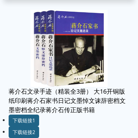
蒋介石文录手迹（精装全3册） 大16开铜版
纸印刷蒋介石家书日记文墨悼文诔辞密档文
墨密档全纪录蒋介石传正版书籍
下载链接1
下载链接2