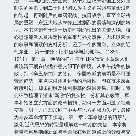
治、军事与思想变迁图景。从十九世纪末帝国主义列强
叩关的冲击，到二十世纪初民族主义的兴起与革命浪潮
的迭起，再到随后的军阀混战、抗日战争，直至全球格
局的重塑，东亚大地从未停止过剧烈的震荡与深刻的转
型。本书将聚焦于这一历史时期涌现出的关键人物、核
心思想流派以及决定性的军事与外交事件，力求以宏大
的叙事和细致的史料分析，还原一个多面向、立体的近
代东亚。 第一部分：旧梦破碎与新潮涌动（1890-
1911） 第一章：晚清的挣扎与守旧的代价 本章深入剖
析晚清王朝在内忧外患交织下的困境。从甲午战争的惨
败，到《辛丑条约》的签订，帝国权威的崩塌是不可逆
转的趋势。重点探讨洋务运动的局限性，即在技术层面
有所引进，却未能触及体制根基的深层矛盾。同时，我
们细致梳理了清末“新政”的复杂性，分析其在教育、军
事和预备立宪方面的改革措施，如何一方面刺激了社会
变革，另一方面却加剧了中央与地方的权力失衡，最终
为辛亥革命埋下了伏笔。 第二章：革命思想的萌芽与
激化 近代思想的转型是理解这一时期的关键。本章将
着重考察早期维新派与革命派在救国道路上的分歧与交