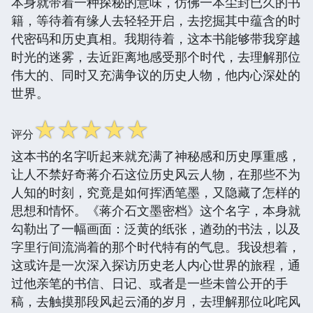
本身就带着一种探秘的意味，仿佛一本尘封已久的书
籍，等待着有缘人去轻轻开启，去挖掘其中蕴含的时
代密码和历史真相。我期待着，这本书能够带我穿越
时光的迷雾，去近距离地感受那个时代，去理解那位
伟大的、同时又充满争议的历史人物，他内心深处的
世界。
☆
☆
☆
☆
☆
评分
这本书的名字听起来就充满了神秘感和历史厚重感，
让人不禁好奇蒋介石这位历史风云人物，在那些不为
人知的时刻，究竟是如何挥洒笔墨，又隐藏了怎样的
思想和情怀。《蒋介石文墨密档》这个名字，本身就
勾勒出了一幅画面：泛黄的纸张，遒劲的书法，以及
字里行间流淌着的那个时代特有的气息。我设想着，
这或许是一次深入探访历史老人内心世界的旅程，通
过他亲笔的书信、日记、或者是一些未曾公开的手
稿，去触摸那段风起云涌的岁月，去理解那位叱咤风