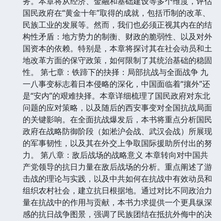
务。本章将从经济、金融和基础建设等多个维度，评估
国民政府在“黄金十年”取得的成就，包括币制的改革、
民族工业的发展等。然而，我们也必须正视其内在的结
构性矛盾：地方势力的制衡、财政的脆弱性、以及对外
国资本的依赖。特别是，本章将探讨其在社会动员和土
地改革方面的保守政策，如何限制了其统治基础的稳固
性。 第七章：铁蹄下的抉择：局部抗战与全面战争 九
一八事变标志着日本侵略的深化，中国面临着“攘外”还
是“安内”的艰难抉择。本章详细梳理了国民政府对东北
问题的应对策略，以及随后的西安事变对全国抗战局面
的关键影响。在全面抗战爆发后，本书将重点分析国民
政府在战略防御阶段（如淞沪会战、武汉会战）所展现
的军事韧性，以及其在外交上争取国际援助所付出的努
力。 第八章：敌后战场的战略意义 本章转向对中国共
产党领导的抗日力量在敌后战场的分析。重点阐述了游
击战的理论与实践，以及中共如何在抗战中有效动员和
组织农村社会，建立抗日根据地。通过对比不同政治力
量在抗战中的作用与贡献，本书力求提供一个更具纵深
感的抗日战争图景，强调了民族团结在抵抗外侮中的决