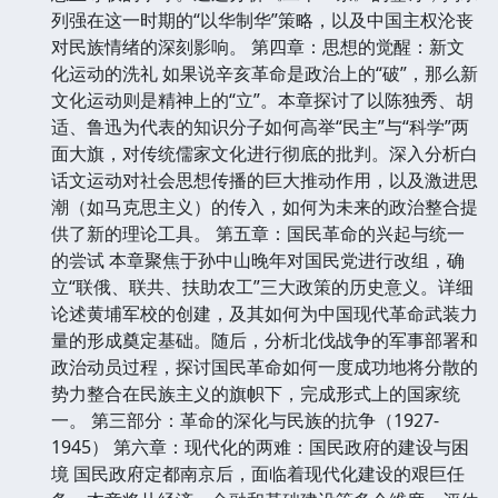
列强在这一时期的“以华制华”策略，以及中国主权沦丧
对民族情绪的深刻影响。 第四章：思想的觉醒：新文
化运动的洗礼 如果说辛亥革命是政治上的“破”，那么新
文化运动则是精神上的“立”。本章探讨了以陈独秀、胡
适、鲁迅为代表的知识分子如何高举“民主”与“科学”两
面大旗，对传统儒家文化进行彻底的批判。深入分析白
话文运动对社会思想传播的巨大推动作用，以及激进思
潮（如马克思主义）的传入，如何为未来的政治整合提
供了新的理论工具。 第五章：国民革命的兴起与统一
的尝试 本章聚焦于孙中山晚年对国民党进行改组，确
立“联俄、联共、扶助农工”三大政策的历史意义。详细
论述黄埔军校的创建，及其如何为中国现代革命武装力
量的形成奠定基础。随后，分析北伐战争的军事部署和
政治动员过程，探讨国民革命如何一度成功地将分散的
势力整合在民族主义的旗帜下，完成形式上的国家统
一。 第三部分：革命的深化与民族的抗争（1927-
1945） 第六章：现代化的两难：国民政府的建设与困
境 国民政府定都南京后，面临着现代化建设的艰巨任