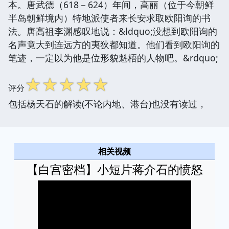
本。唐武德（618－624）年间，高丽（位于今朝鲜
半岛朝鲜境内）特地派使者来长安求取欧阳询的书
法。唐高祖李渊感叹地说：&ldquo;没想到欧阳询的
名声竟大到连远方的夷狄都知道。他们看到欧阳询的
笔迹，一定以为他是位形貌魁梧的人物吧。&rdquo;
☆
☆
☆
☆
☆
评分
包括杨天石的解读(不论内地、港台)也没有读过，
相关视频
【白宫密档】小短片蒋介石的愤怒