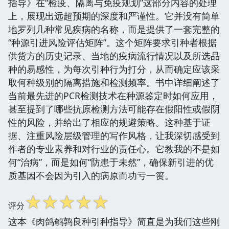
指导》在“检疫、隔离与免疫规划”这部分内容的处理
上，展现出远超预期的深度和严谨性。它并没有简单
地罗列几种常见疾病的名称，而是提供了一套完整的
“种源引进风险评估矩阵”。这个矩阵要求引种者根据
供货方的历史记录、当地的疫病流行情况以及所选品
种的易感性，为每次引种行为打分，从而确定应该采
取何种级别的隔离措施和检测频率。书中详细阐述了
当前最先进的PCR检测技术在种源鉴定时如何应用，
甚至提到了哪些抗原检测方法可能存在假阳性或假阴
性的风险，并给出了相应的规避策略。这种基于证
据、注重风险层级管理的写作风格，让我深切感受到
作者的专业素养和对行业的责任心。它教我的不是如
何“治病”，而是如何“防患于未然”，确保新引进的优
质基因不会因为引入的病原而功亏一篑。
☆
☆
☆
☆
☆
评分
这本《肉鸽鹌鹑良种引种指导》简直是为我们这些刚