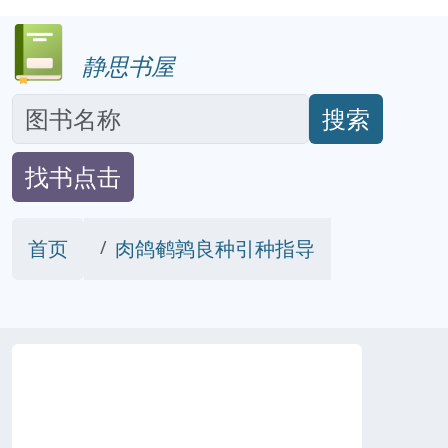
静思书屋
搜索
找书点击
首页
肉鸽鹌鹑良种引种指导