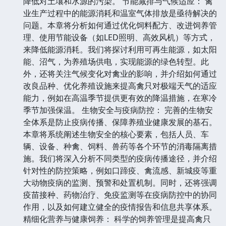
降低对土壤和水源的污染。 节能减排与气候适应： 禽
业生产过程中的能源消耗和温室气体排放是亟待解决的
问题。本章将分析如何通过优化饲料配方、改进饲养管
理、使用节能设备（如LED照明、高效风机）等方式，
来降低能源消耗。我们将探讨利用可再生能源，如太阳
能、沼气，为养殖场供电，实现能源的绿色转型。此
外，还将关注气候变化对禽业的影响，并介绍如何通过
改良品种、优化养殖设施来提高禽只对极端天气的适应
能力，例如在高温季节提供更有效的降温措施，在寒冷
季节加强保温。 生物安全与疫病防控： 完善的生物安
全体系是防止疫病传播、保障养殖业健康发展的基石。
本章将系统阐述生物安全的核心要素，包括人员、车
辆、设备、种禽、饲料、兽药等各个环节的消毒隔离措
施。我们将深入分析不同类型的疫病传播途径，并介绍
针对性的防控策略，例如口蹄疫、禽流感、新城疫等重
大动物疫病的监测、预警和处置机制。同时，还将强调
疫苗接种、药物治疗、免疫监测等在疫病防控中的协同
作用，以及如何建立健全的疫情报告和信息共享体系。
精细化营养与健康饲养： 科学的饲养管理是提高禽只