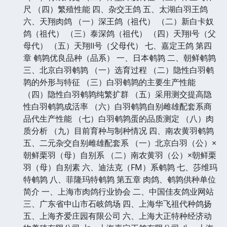
尺 （四）繁殖性能 四、杂交王鸽 五、太湖白羽王鸽
六、天翔肉鸽 （一）深王鸽（祖代） （二）新白卡奴
鸽（祖代） （三）泰深鸽（祖代） （四）天翔Ⅰ号（父
母代） （五）天翔Ⅱ号（父母代） 七、嘉定王鸽 第四
章 鹌鹑优良品种（品系） 一、日本鹌鹑 二、朝鲜鹌鹑
三、北京白羽鹌鹑 （一）选育过程 （二）隐性白羽鹌
鹑的外形与特征 （三）白羽鹌鹑的主要生产性能
（四）隐性白羽鹌鹑纯繁扩群 （五）采用测交提高隐
性白羽鹌鹑成活率 （六）白羽鹌鹑自别雌雄配套系商
品代生产性能 （七）白羽鹌鹑蛋的品质测定 （八）肉
质分析 （九）目前育种与制种情况 四、南农黄羽鹌鹑
五、二元杂交自别雌雄配套系 （一）北京白羽（公）×
朝鲜栗羽（母）自别系 （二）南农黄羽（公）×朝鲜栗
羽（母）自别素 六、迪法克（FM）系鹌鹑 七、莎维玛
特鹌鹑 八、菲隆玛特鹌鹑 第五章 肉鸽、鹌鹑供种单位
简介 一、上海市肉鸽行业协会 二、中国佳友鸽业网站
三、广东省中山市石岐鸽场 四、上海华飞祖代种鸽扬
五、上海齐爱庄园有限公司 六、上海大正特种经济动