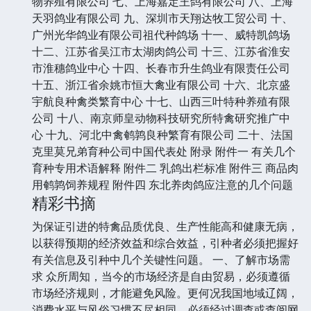
物养殖有限公司 七、上海嘉定王鸽有限公司 八、上海
天羽鸽业有限公司 九、深圳市天翔达牧工贸公司 十、
广州光华鸽业有限公司祖代种鸽场 十一、威特凯鸽场
十二、江苏省吴江市太湖肉鸽公司 十三、江苏省淮安
市淮穗鸽业中心 十四、长春市升生鸽业有限责任公司
十五、浙江省余姚市恒大禽业有限公司 十六、北京盛
宇航良种禽类繁育中心 十七、山西三叶特种养殖有限
公司 十八、南京师皇动物科技研究所特禽研究推广中
心 十九、河北中禽鹌鹑良种繁育有限公司 二十、法国
克里莫兄弟育种公司中国代表处 附录 附件一 有关几个
育种专用术语解释 附件二 乳鸽出栏标准 附件三 商品肉
用鹌鹑饲养规程 附件四 东北养肉鸽应注意的几个问题
精彩书摘
为保证引进的特禽品质优良、生产性能高和健康无病，
以获得预期的经济效益和综合效益，引种者必须把握好
有关信息及引种中几个关键性问题。 一、了解市场需
求 众所周知，当今的市场经济是自由贸易，必须遵循
市场经济规则，才能避免风险。更何况我国地域辽阔，
消费水平与风俗习惯不尽相同，必须经过调查或查阅网