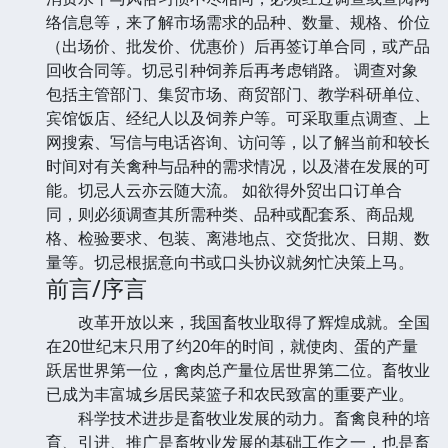
络信息等，来了解市场需求的品种、数量、规格、价位
（出场价、批发价、优惠价）后再签订单合同，或产品
回收合同等。切忌引种饲养后再考虑销路。 调查对象
包括主管部门、集贸市场、商贸部门、教学科研单位、
宾馆饭店、经纪人以及饲养户等。可采取重点调查、上
网搜索、写信与电话咨询、访问等，以了解当前和较长
时间对有关禽种与品种的需求情况，以及潜在发展的可
能。切忌人云亦云随大流。 如欲得外贸出口订单合
同，则必须调查其所需种类、品种或配套系、商品规
格、检验要求、包装、离港地点、交货批次、日期、数
量等。切忌根据意向书或口头协议就匆忙决策上马。
前言/序言
改革开放以来，我国畜牧业取得了辉煌成就。全国
在20世纪末只用了约20年的时间，就使肉、蛋的产量
跃居世界第一位，禽肉总产量位居世界第二位。畜牧业
已成为丰富城乡居民菜篮子和农民致富的重要产业。
科学技术进步是畜牧业发展的动力。畜禽良种的培
育、引进、推广是畜牧业发展的基础工作之一，也是畜