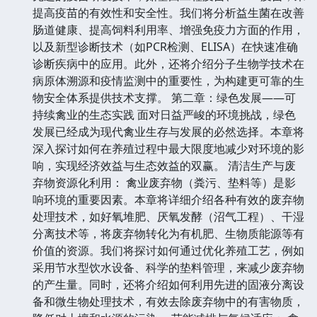
提高疫苗的有效性和安全性。我们将分析益生菌在改善
肠道健康、提高饲料利用率、增强免疫力方面的作用，
以及新型诊断技术（如PCR检测、ELISA）在快速准确
诊断疾病中的应用。此外，还将介绍分子生物学技术在
病原体溯源和疫情监测中的重要性，为构建更可靠的生
物安全体系提供技术支撑。 第二章：绿色发展——可
持续禽业的生态实践 面对日益严峻的环境挑战，绿色
发展已经成为现代禽业生存与发展的必然选择。本章将
深入探讨如何在养殖过程中最大限度地减少对环境的影
响，实现经济效益与生态效益的双赢。 清洁生产与废
弃物资源化利用： 禽业废弃物（粪污、垫料等）是影
响环境的重要因素。本章将详细介绍各种有效的废弃物
处理技术，如好氧堆肥、厌氧发酵（沼气工程）、干湿
分离技术等，将废弃物转化为有机肥、生物质能源等有
价值的资源。我们将探讨如何通过优化养殖工艺，例如
采用节水型饮水设备、科学的垫料管理，来减少废弃物
的产生量。同时，还将介绍如何利用先进的固液分离设
备和微生物处理技术，有效去除废弃物中的有害物质，