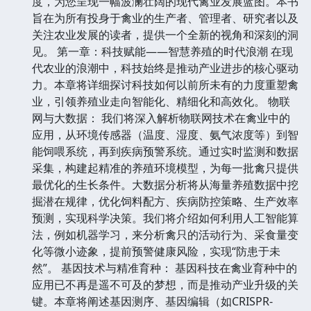
度，为您呈现一幅波澜壮阔的现代禽业发展蓝图。本书
旨在为所有投身于禽业的生产者、管理者、研究者以及
关注农业发展的读者，提供一个全新的视角和深刻的洞
见。 第一章：科技赋能——智慧养殖的时代浪潮 在现
代农业的浪潮中，科技始终是推动产业进步的核心驱动
力。本章将详细探讨科技如何以前所未有的力度重塑禽
业，引领养殖业走向智能化、精细化和高效化。 物联
网与大数据： 我们将深入解析物联网技术在禽业中的
应用，从环境传感器（温度、湿度、氨气浓度等）到智
能饲喂系统，再到疾病预警系统。通过实时监测和数据
采集，构建起精准的养殖环境模型，为每一批禽只提供
最优化的生长条件。大数据分析将从海量养殖数据中挖
掘潜在规律，优化饲料配方、疾病防控策略、生产效率
预测，实现科学决策。我们将介绍如何利用人工智能算
法，例如机器学习，来分析禽只的活动行为、采食量变
化等微小迹象，提前预警健康风险，实现“防患于未
然”。 基因技术与精准育种： 基因科技在禽业育种中的
应用已不再是遥不可及的梦想，而是推动产业升级的关
键。本章将阐述基因测序、基因编辑（如CRISPR-