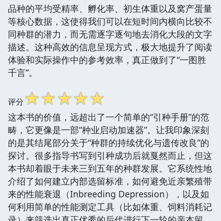
品种的平均受精率、孵化率、初生体重以及窝产蛋量
等核心数据，这使得我们可以在短时间内横向比较不
同种群的潜力，而无需逐字逐句地去消化大段的文字
描述。这种高效的信息呈现方式，极大地提升了阅读
体验和实际操作中的参考效率，真正做到了“一图胜
千言”。
☆
☆
☆
☆
☆
评分
这本书的价值，远超出了一个简单的“引种手册”的范
畴，它更像是一部“种业启动加速器”。让我印象深刻
的是其结尾部分关于“种群的持续优化与遗传改良”的
探讨。很多指导书写到引种成功后就戛然而止，但这
本书却着眼于未来三到五年的种群发展。它系统性地
介绍了如何建立内部选留标准，如何避免近亲繁殖带
来的性能衰退（Inbreeding Depression），以及如
何利用简单的性能测定工具（比如体重、饲料消耗记
录）来筛选出真正优秀的后代进行下一轮的亲本留