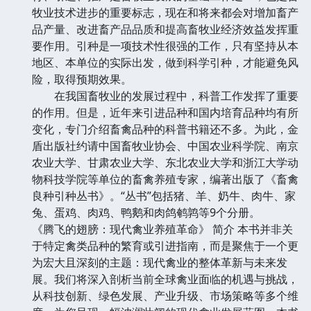
牧业技术进步的重要标志，现在和将来都会对增加畜产
品产量、改进畜产品品质和提高畜牧业经济效益发挥重
要作用。引种是一项技术性很强的工作，只有坚持从本
地区、本单位的实际出发，做到科学引种，才能避免风
险，取得预期效果。
在我国畜牧业的发展过程中，科普工作发挥了重要
的作用。但是，近年来引进品种和国内培育品种均有所
变化，专门介绍畜禽品种的科普书籍还不多。为此，金
盾出版社约请中国畜牧业协会、中国农业科学院、南京
农业大学、甘肃农业大学、东北农业大学和浙江大学动
物科技学院等单位的畜禽养殖专家，编著出版了《畜禽
良种引种丛书》。“丛书”包括猪、羊、奶牛、肉牛、家
兔、蛋鸡、肉鸡、鸭鹅和肉鸽鹌鹑等9个分册。
《腾飞的翅膀：现代禽业养殖革命》 简介 本书并非关
于特定禽类品种的繁育或引进指南，而是聚焦于一个更
为宏大且深刻的主题：现代禽业的整体革新与未来发
展。我们将深入剖析当前全球禽业面临的机遇与挑战，
从科技创新、绿色发展、产业升级、市场策略等多个维