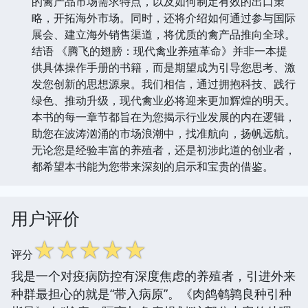
的禽产品市场需求特点，以及如何制定有效的出口策
略，开拓海外市场。同时，还将介绍如何通过参与国际
展会、建立海外销售渠道，将优质的禽产品推向全球。
结语 《腾飞的翅膀：现代禽业养殖革命》并非一本提
供具体操作手册的书籍，而是期望成为引导您思考、激
发您创新的思想源泉。我们相信，通过拥抱科技、践行
绿色、推动升级，现代禽业必将迎来更加辉煌的明天。
本书的每一章节都旨在为您揭示行业发展的内在逻辑，
助您在波涛汹涌的市场浪潮中，找准航向，扬帆远航。
无论您是经验丰富的养殖者，还是初涉此道的创业者，
都希望本书能为您带来深刻的启示和宝贵的借鉴。
用户评价
☆
☆
☆
☆
☆
评分
我是一个对疫病防控有深度焦虑的养殖者，引进外来
种群最担心的就是“带入病原”。《肉鸽鹌鹑良种引种