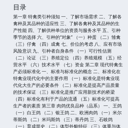
目录
第一章 特禽类引种须知 一、了解市场需求 二、了解各
禽种及其品种的适应性 三、了解各禽种及其品种的生
产性能 四、了解供种单位的资质与服务水平 五、引种
季节的选择 六、引种的“对象” （一）种蛋 （二）雏禽
（三）仔禽 （四）成禽 七、价位的考虑 八、应有市场
风险意识 九、引种者自身条件 （一）可行性估测
（二）论证 （三）养殖定位 （四）养殖规模 （五）经
营水平 （六）技术水平 （七）资金 第二章 现代特禽生
产必须标准化 一、标准与标准化的概念 二、标准化在
特禽业现代化中的主要作用 （一）标准化是特禽业现
代化大生产的必要条件 （二）标准化是提高产品质量
的技术保证 （三）标准化是推广应用新技术的桥梁
（四）标准化有利于产品的流通 （五）标准化可提高
生产者的素质 第三章 肉鸽优良品种（品系） 一、王鸽
（一）白王鸽 （二）银王鸽 二、欧洲肉鸽 （一）米尔
蒂斯鸽 （二）米玛斯鸽 （三）蒂丹鸽 三、石岐鸽
（一）育成简史 （二）体型外貌特征 （三）体重与体