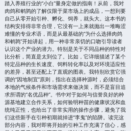
踏入养殖行业的“小白”量身定做的指南！从前，我对
肉鸽和鹌鹑的了解仅限于菜市场上的成品，一想到要
自己从零开始引种、孵化、饲养，就头大。这本书的
结构安排得非常合理，它没有一上来就抛出一堆晦涩
难懂的专业术语，而是从最基础的“为什么选择肉鸽
和鹌鹑”开始讲起，用一种非常亲切的口吻引导读者
认识这个产业的潜力。特别是关于不同品种的特性对
比分析，简直是太到位了。比如，它详细描述了某个
特定品种的生长速度、饲料转化率以及对环境适应性
的差异，甚至还配上了直观的图表。我特别欣赏它强
调的“因地制宜”原则，指出在选择种源时，必须结合
本地的气候条件和市场需求来做决策，而不是盲目追
求所谓的“名优品种”。书中对于如何与信誉良好的种
源基地建立合作关系，如何验明种苗的健康状况和血
统纯正性，也给出了非常实用的操作步骤，避免了我
们这些新手在引种初期就掉进“李鬼”的陷阱。读完这
部分内容，我对即将开始的引种工作充满了信心，感