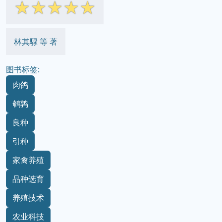
☆
☆
☆
☆
☆
林其騄 等 著
图书标签:
肉鸽
鹌鹑
良种
引种
家禽养殖
品种选育
养殖技术
农业科技