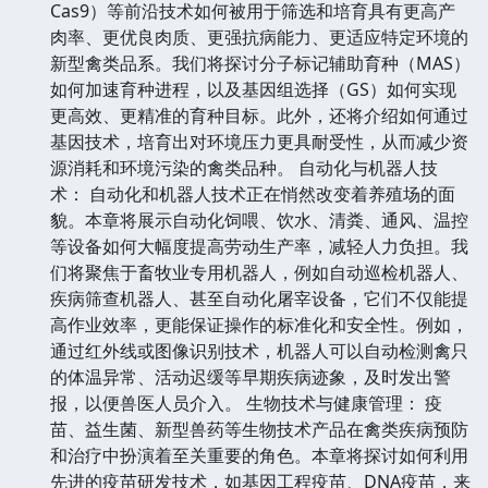
Cas9）等前沿技术如何被用于筛选和培育具有更高产
肉率、更优良肉质、更强抗病能力、更适应特定环境的
新型禽类品系。我们将探讨分子标记辅助育种（MAS）
如何加速育种进程，以及基因组选择（GS）如何实现
更高效、更精准的育种目标。此外，还将介绍如何通过
基因技术，培育出对环境压力更具耐受性，从而减少资
源消耗和环境污染的禽类品种。 自动化与机器人技
术： 自动化和机器人技术正在悄然改变着养殖场的面
貌。本章将展示自动化饲喂、饮水、清粪、通风、温控
等设备如何大幅度提高劳动生产率，减轻人力负担。我
们将聚焦于畜牧业专用机器人，例如自动巡检机器人、
疾病筛查机器人、甚至自动化屠宰设备，它们不仅能提
高作业效率，更能保证操作的标准化和安全性。例如，
通过红外线或图像识别技术，机器人可以自动检测禽只
的体温异常、活动迟缓等早期疾病迹象，及时发出警
报，以便兽医人员介入。 生物技术与健康管理： 疫
苗、益生菌、新型兽药等生物技术产品在禽类疾病预防
和治疗中扮演着至关重要的角色。本章将探讨如何利用
先进的疫苗研发技术，如基因工程疫苗、DNA疫苗，来