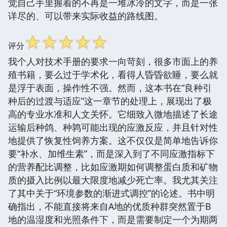
觉自己手里握着的不再是一堆冰冷的文字，而是一张
详尽的、可以带来实际收益的路线图。
☆
☆
☆
☆
☆
评分
我个人对技术手册的要求一向苛刻，很多市面上的养
殖书籍，要么过于学术化，看得人昏昏欲睡，要么就
是浮于表面，操作性不强。然而，这本书在“良种引
种后的过渡与适应”这一章节的处理上，展现出了极
高的专业水准和人文关怀。它细致入微地描述了长途
运输后种鸽、种鹑可能出现的应激反应，并且针对性
地提供了恢复性饲养方案。这不仅仅是简单地告诉你
要“补水、加维生素”，而是深入到了不同应激指标下
的营养配比调整，比如应激期如何调整蛋白质和矿物
质的摄入比例以最大限度地减少死亡率。我尤其关注
了其中关于“环境参数的渐进式调控”的论述。书中明
确指出，不能直接将来自A地的优质种群突然置于B
地的温湿度和光照条件下，而是需要制定一个为期两