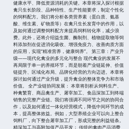
健康水平、降低资源消耗的关键。本章将深入探讨根据
禽只生长阶段、品种特性、生产性能要求，制定个性化
的饲料配方。我们将分析各类营养素（蛋白质、氨基
酸、维生素、矿物质等）在禽只生长发育中的作用，以
及如何通过调整饲料配方来提高饲料转化率，减少浪
费。此外，还将介绍益生菌、酶制剂、植物提取物等饲
料添加剂在促进消化吸收、增强免疫力、改善肉质方面
的应用，实现“精准营养，健康饲养”。 第三章：产业升
级——现代化禽业的多元化与整合 现代禽业的发展不
再局限于单一的养殖环节，而是朝着产业链延伸、价值
链提升、区域化布局、品牌化经营的方向迈进。本章将
探讨如何通过产业升级，提升禽业的整体竞争力和市场
价值。 全产业链协同发展： 本章将剖析从饲料生产、
种禽繁育、商品禽生产、屠宰加工、食品深加工到终端
销售的完整产业链。我们将强调不同环节之间的协同合
作，以及如何通过一体化经营模式，降低中间环节的成
本，提高整体效益。例如，大型养殖企业可以向上整合
饲料厂，向下整合屠宰加工厂，形成完整的利益链条。
精深加工与高附加值产品开发： 传统的禽肉产品消费