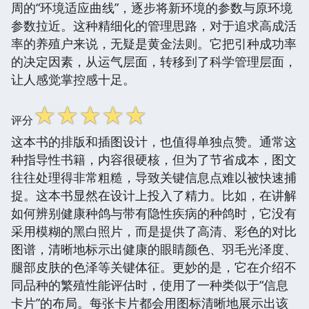
周的“环境适应曲线”，逐步将新环境的参数与原环境
参数拉近。这种精细化的管理思路，对于追求高成活
率的养殖户来说，无疑是黄金法则。它把引种成功率
的决定因素，从运气层面，转移到了科学管理层面，
让人感觉掌控感十足。
☆
☆
☆
☆
☆
评分
这本书的排版和插图设计，也值得单独点赞。通常这
种指导性书籍，内容很硬核，但为了节省成本，图文
往往处理得非常粗糙，导致关键信息点难以被快速捕
捉。这本书显然在设计上投入了精力。比如，在讲解
如何辨别健康种鸽与带有隐性疾病的种鸽时，它没有
采用模糊的黑白照片，而是提供了高清、彩色的对比
图谱，清晰地标示出健康的眼睛颜色、羽毛光泽度、
腿部皮肤的色泽等关键体征。更妙的是，它在介绍不
同品种的繁殖性能评估时，使用了一种类似于“信息
卡片”的布局。每张卡片都会用图标清晰地展示出该