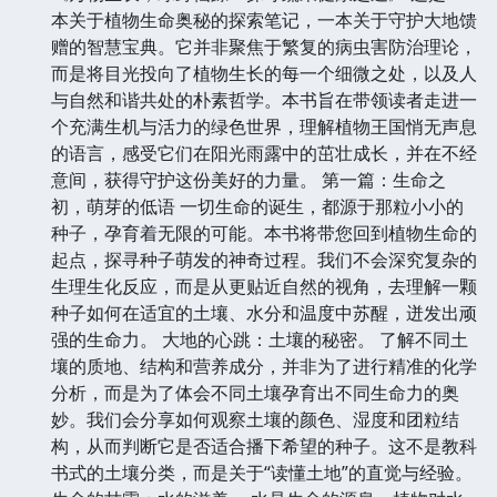
本关于植物生命奥秘的探索笔记，一本关于守护大地馈
赠的智慧宝典。它并非聚焦于繁复的病虫害防治理论，
而是将目光投向了植物生长的每一个细微之处，以及人
与自然和谐共处的朴素哲学。本书旨在带领读者走进一
个充满生机与活力的绿色世界，理解植物王国悄无声息
的语言，感受它们在阳光雨露中的茁壮成长，并在不经
意间，获得守护这份美好的力量。 第一篇：生命之
初，萌芽的低语 一切生命的诞生，都源于那粒小小的
种子，孕育着无限的可能。本书将带您回到植物生命的
起点，探寻种子萌发的神奇过程。我们不会深究复杂的
生理生化反应，而是从更贴近自然的视角，去理解一颗
种子如何在适宜的土壤、水分和温度中苏醒，迸发出顽
强的生命力。 大地的心跳：土壤的秘密。 了解不同土
壤的质地、结构和营养成分，并非为了进行精准的化学
分析，而是为了体会不同土壤孕育出不同生命力的奥
妙。我们会分享如何观察土壤的颜色、湿度和团粒结
构，从而判断它是否适合播下希望的种子。这不是教科
书式的土壤分类，而是关于“读懂土地”的直觉与经验。