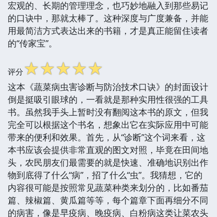
宏观的、长期的管理理念，也巧妙地融入到那些易记
的口诀中，那就太棒了。这种深度与广度兼备，并能
用最简洁方式表达出来的书籍，才是真正能留住读者
的“传家宝”。
☆
☆
☆
☆
☆
评分
这本《蔬菜病虫害诊断与防治技术口诀》的封面设计
倒是挺吸引眼球的，一看就是那种实用性很强的工具
书。虽然我手头上暂时没有翻阅这本书的原文，但我
完全可以根据这个书名，想象出它在实际应用中可能
带来的便利和效果。首先，从“诊断”这个词来看，这
本书应该会提供非常直观的图文对照，毕竟在田间地
头，农民朋友们最需要的就是快速、准确地识别出作
物到底得了什么“病”，招了什么“虫”。我猜想，它的
内容很可能是按照常见蔬菜种类来划分的，比如番茄
篇、辣椒篇、黄瓜篇等等，每个篇章下面再细分不同
的病害，像是早疫病、晚疫病、白粉病这类让菜农头