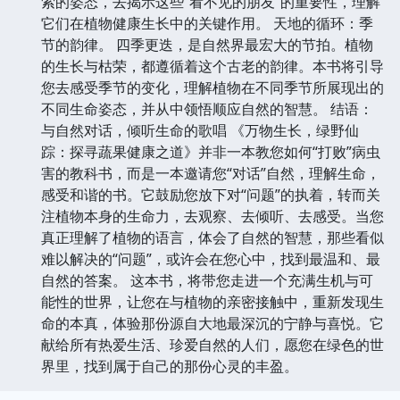
索的姿态，去揭示这些“看不见的朋友”的重要性，理解
它们在植物健康生长中的关键作用。 天地的循环：季
节的韵律。 四季更迭，是自然界最宏大的节拍。植物
的生长与枯荣，都遵循着这个古老的韵律。本书将引导
您去感受季节的变化，理解植物在不同季节所展现出的
不同生命姿态，并从中领悟顺应自然的智慧。 结语：
与自然对话，倾听生命的歌唱 《万物生长，绿野仙
踪：探寻蔬果健康之道》并非一本教您如何“打败”病虫
害的教科书，而是一本邀请您“对话”自然，理解生命，
感受和谐的书。它鼓励您放下对“问题”的执着，转而关
注植物本身的生命力，去观察、去倾听、去感受。当您
真正理解了植物的语言，体会了自然的智慧，那些看似
难以解决的“问题”，或许会在您心中，找到最温和、最
自然的答案。 这本书，将带您走进一个充满生机与可
能性的世界，让您在与植物的亲密接触中，重新发现生
命的本真，体验那份源自大地最深沉的宁静与喜悦。它
献给所有热爱生活、珍爱自然的人们，愿您在绿色的世
界里，找到属于自己的那份心灵的丰盈。