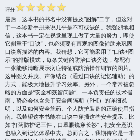
☆
☆
☆
☆
☆
评分
最后，这本书的书名中没有提及“图解”二字，但这对
于一本诊断手册来说几乎是不可或缺的。我强烈地相
信，这本书一定在视觉呈现上做了大量的努力，即使
它侧重于“口诀”，也必须要有直观的图像辅助来巩固
口诀所描述的内容。我猜想，它可能采用了“口诀+图
示”的排版模式，每条关键的防治口诀旁边，都配有
一张能够清晰展示病症特征或防治操作细节的图片。
这种图文并茂、声像结合（通过口诀的记忆辅助）的
方式，能极大地提升学习效率。另外，一个常常被忽
略的方面是“安全和残留问题”。一本负责任的技术指
南，势必会包含关于安全间隔期（PHI）的详细说
明，以及如何安全施药、个人防护装备的正确使用指
南。我希望这本书能在口诀中穿插这些安全提示，比
如“打药防护记三件，口罩眼镜穿长衫”，把安全意识
也融入到记忆体系中去。总而言之，我期待它是一本