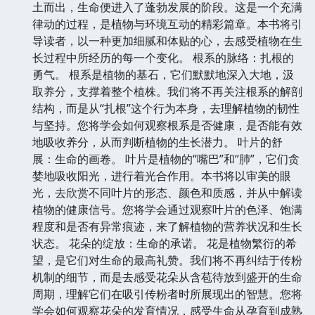
土而出，生命便进入了蓬勃发展的阶段。这是一个充满
律动的过程，是植物与环境互动的精彩篇章。本书将引
导读者，以一种更加细腻和体贴的心，去感受植物在生
长过程中所经历的每一个变化。 根系的脉络：扎根的
勇气。 根系是植物的基石，它们默默地深入大地，汲
取养分，支撑着整个植株。我们将不再关注根系的解剖
结构，而是从“扎根”这个行为本身，去理解植物的韧性
与坚持。您将学会如何观察根系是否健康，是否能有效
地吸收养分，从而判断植物的生长潜力。 叶片的舒
展：生命的画卷。 叶片是植物的“嘴巴”和“肺”，它们贪
婪地吸收阳光，进行着光合作用。本书将以审美的眼
光，去欣赏不同叶片的形态、颜色和质感，并从中解读
植物的健康信号。您将学会通过观察叶片的色泽、饱满
程度和是否有异常痕迹，来了解植物的营养状况和生长
状态。 花朵的绽放：生命的承诺。 花是植物繁衍的希
望，是它们对生命的最高礼赞。我们将不再纠结于传粉
机制的细节，而是去感受花朵从含苞待放到盛开的生命
周期，理解它们在吸引传粉者时所展现出的智慧。您将
学会如何观察花朵的发育情况，感受生命从孕育到成熟