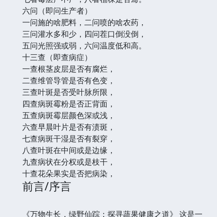
六问（即问生产者）
一问施的啥肥料，二问喷的啥农药，
三问灌水多和少，四问茬口倒没倒，
五问光照强或弱，六问温度低和高。
十三查（即查病症）
一查根茎皮层是否有腐烂，
二查维管导管是否有色变，
三查叶斑是否受叶脉所限，
四查病斑霉粉是否正背面，
五查病斑霉层颜色深或浅，
六查早晨叶片是否有渍斑，
七查病斑干湿是否有裂穿，
八查叶斑在中间或是边缘，
九查病状在分权或是枝干，
十查花朵果实是否把病染，
前言/序言
《万物生长，绿野仙踪：探寻蔬果健康之道》 这是一