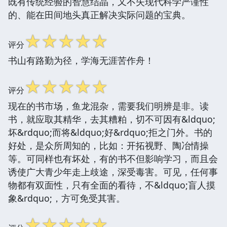
既有传统经验的智慧结晶，又不失现代科学严谨性
的、能在田间地头真正解决实际问题的宝典。
☆
☆
☆
☆
☆
评分
书山有路勤为径，学海无涯苦作舟！
☆
☆
☆
☆
☆
评分
现在的书市场，鱼龙混杂，需要我们明辨是非。读
书，就应取其精华，去其糟粕，切不可因有&ldquo;
坏&rdquo;而将&ldquo;好&rdquo;拒之门外。书的
好处，是众所周知的，比如：开拓视野、陶冶情操
等。可同样也有坏处，有的书不但影响学习，而且会
诱使广大青少年走上歧途，深受毒害。可见，任何事
物都有双面性，只有全面的看待，不&ldquo;盲人摸
象&rdquo;，方可免受其害。
☆
☆
☆
☆
☆