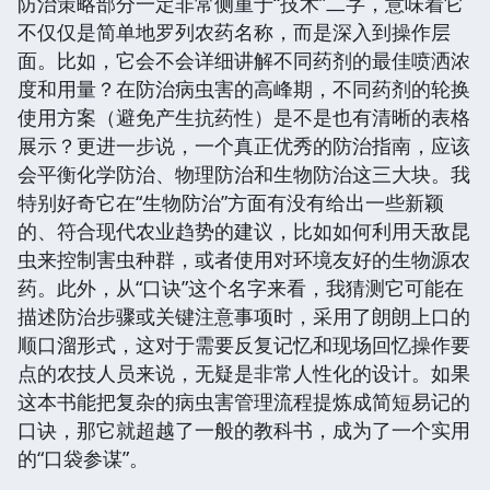
防治策略部分一定非常侧重于“技术”二字，意味着它
不仅仅是简单地罗列农药名称，而是深入到操作层
面。比如，它会不会详细讲解不同药剂的最佳喷洒浓
度和用量？在防治病虫害的高峰期，不同药剂的轮换
使用方案（避免产生抗药性）是不是也有清晰的表格
展示？更进一步说，一个真正优秀的防治指南，应该
会平衡化学防治、物理防治和生物防治这三大块。我
特别好奇它在“生物防治”方面有没有给出一些新颖
的、符合现代农业趋势的建议，比如如何利用天敌昆
虫来控制害虫种群，或者使用对环境友好的生物源农
药。此外，从“口诀”这个名字来看，我猜测它可能在
描述防治步骤或关键注意事项时，采用了朗朗上口的
顺口溜形式，这对于需要反复记忆和现场回忆操作要
点的农技人员来说，无疑是非常人性化的设计。如果
这本书能把复杂的病虫害管理流程提炼成简短易记的
口诀，那它就超越了一般的教科书，成为了一个实用
的“口袋参谋”。