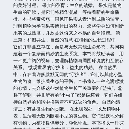
的美好过程。 果实的孕育：生命的馈赠。 果实是植物
生命的延续，是它们将精华凝聚，等待着新的生命播
撒。本书将带领您一同见证果实从青涩到成熟的转变，
理解植物为孕育果实所付出的努力。您将学会如何判断
果实的成熟度，并欣赏这份来之不易的自然馈赠。 第
三篇：和谐共生，自然的智慧 在植物的生长过程中，
它们并非孤立存在，而是与无数其他生命形态，共同构
建着一个复杂而精妙的生态系统。本书将鼓励读者，用
一种更广阔的视角，去理解植物与周围环境的相互依存
关系。 微观世界的守护者：益虫的功勋。 在自然界
中，存在着许多默默无闻的“守护者”，它们以其他小型
生物为食，维护着生态的平衡。本书将以一种充满感激
的心情，去介绍这些对植物生长至关重要的“益虫”。您
将了解到，并非所有的“小虫子”都是破坏者，它们在维
持自然界的和谐中扮演着不可或缺的角色。 自然的清
洁工：有益微生物的贡献。 在土壤深处，以及植物体
表，生活着无数肉眼看不见的微生物。它们默默地分解
有机物，为植物提供养分，净化环境。本书将以一种探