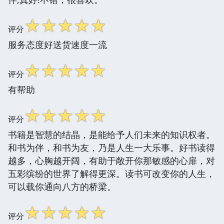
☆
☆
☆
☆
☆
评分
服务态度好送货速度一流
☆
☆
☆
☆
☆
评分
有帮助
☆
☆
☆
☆
☆
评分
书籍是智慧的结晶，是能给予人们未来的知识权者。
和书为伴，和书为友，乃是人生一大乐事。好书读得
越多，心胸越开阔，有助于敞开你那敏感的心扉，对
五彩缤纷的世界了解得更深。读书可改变你的人生，
可以载你通向八方的桥梁。
☆
☆
☆
☆
☆
评分