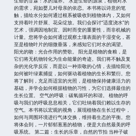
生命的甘霖：水的滋养。 水是生命的源泉，植物对水
的需求，宛如婴儿对母亲的依恋。本书将以诗意的笔
触，描绘水分如何通过根系被吸收到植物体内，又如何
支持着叶片舒展、花朵绽放。我们会探讨“适度浇水”的
艺术，强调因地制宜、因时而变的重要性，而非机械的
计量。您将学会如何通过观察土壤表面的干湿变化，甚
至是植物叶片的细微垂落，来感知它们对水的渴望。
阳光的吻：光合作用的赞歌。 阳光是植物的食粮，是
它们将无机物转化为生命能量的奇迹。我们将不触及复
杂的光化学反应，而是以一种崇敬的心情，去描绘阳光
如何被叶绿素捕捉，如何驱动着植物的生长和繁衍。您
将了解到，充足而适宜的光照，是植物保持健康活力的
基础，并学会如何根据植物的习性，为它们选择最佳的
生长位置。 空气的呼吸：碳氧循环的和谐。 植物的呼
吸与我们的呼吸息息相关，它们吐纳着我们赖以生存的
空气。本书将以宏观的视角，展现植物在生长过程中，
如何与周围环境进行气体交换，维持着生态的平衡。您
将体会到，一片郁郁葱葱的植物，便是大自然最美的呼
吸系统。 第二篇：生长的乐章，自然的节拍 当种子破