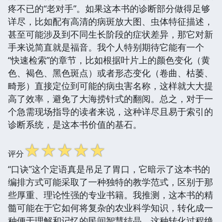
疼不已的“老对手”。如果这本书的诊断部分做得足够
详尽，比如配有高清的病斑放大图、虫体特征描述，
甚至可能涉及到不同生长阶段的症状差异，那它对新
手来说简直就是福音。我个人特别期待它能有一个
“快速检索”的章节，比如根据叶片上的颜色变化（黄
色、褐色、黑色斑点）或者形态变化（卷曲、枯萎、
畸形）直接定位到可能的病虫害名称，这样就大大提
高了效率，避免了大海捞针式的翻阅。总之，对于一
个急需现场指导的读者来说，这种详尽且易于索引的
诊断系统，是这本书价值的基石。
☆
☆
☆
☆
☆
评分
“口诀”这个定语真是吊足了胃口，它暗示了这本书的
编排方式可能采取了一种独特的教学范式，区别于那
些厚重、理论性强的专业书籍。我推测，这本书的精
髓可能在于它如何将复杂的农业科学知识，转化成一
种便于理解和记忆的民间智慧结晶。这种转化过程绝