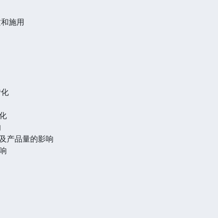
质和施用
转化
化
响
及产品量的影响
响