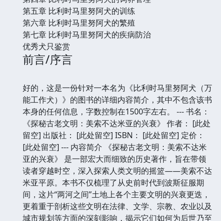
第五章 比利时马里努阿犬的训练
第六章 比利时马里努阿犬的繁殖
第七章 比利时马里努阿犬的疾病防治
优秀犬只鉴赏
前言/序言
好的，这是一份针对一本名为《比利时马里努阿犬（万
能工作犬）》的图书的详细内容简介，其中不包含该书
本身的任何信息，字数控制在1500字左右。 --- 书名：
《探秘古老文明：美索不达米亚的兴衰》 作者： [此处
留空] 出版社： [此处留空] ISBN： [此处留空] 定价：
[此处留空] --- 内容简介 《探秘古老文明：美索不达米
亚的兴衰》 是一部宏大而细致的历史著作，旨在带领
读者穿越时空，深入探索人类文明的摇篮——美索不达
米亚平原。本书不仅梳理了从史前时代到波斯征服期
间，这片“两河之间”土地上各个主要文明的兴衰更迭，
更着重于剖析这些文明在法律、文学、宗教、农业以及
城市规划等方面的深刻影响，揭示它们如何为后世乃至