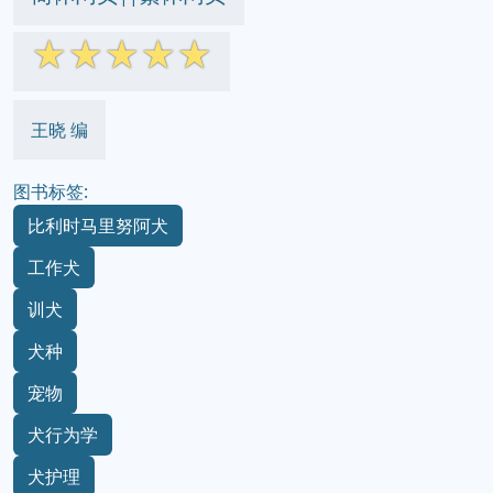
☆
☆
☆
☆
☆
王晓 编
图书标签:
比利时马里努阿犬
工作犬
训犬
犬种
宠物
犬行为学
犬护理