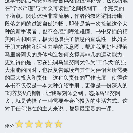
这本书的结构安排和语言风格也值得称赞，它成功地
在“学术严谨”与“大众可读性”之间找到了一个完美的
平衡点。阅读体验非常流畅，作者的叙述逻辑清晰，
段落之间的过渡自然流畅，即使是第一次接触这个犬
种的新手读者，也不会感到晦涩难懂。书中穿插的精
美图片和图表，极大地增强了信息的直观性，比如关
于肌肉结构和运动力学的示意图，帮助我更好地理解
马里努阿犬的身体构造如何支撑其非凡的运动能力。
更难得的是，它在强调马里努阿犬作为“工作犬”的强
大潜能的同时，也反复告诫读者其作为伴侣犬所需要
的巨大投入和责任。这种负责任的写作态度，使得这
本书不仅仅是一本犬种介绍手册，更像是一份深入的
“饲养契约”指南，让我深刻体会到，选择马里努阿
犬，就是选择了一种需要全身心投入的生活方式。这
对于任何潜在的主人来说，都是最宝贵的一课。
☆
☆
☆
☆
☆
评分