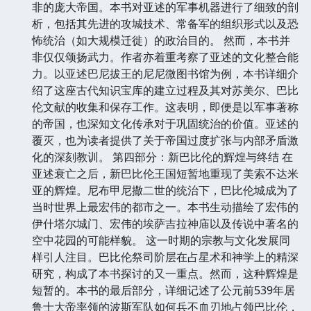
非的庞大帝国。本书对亚述的军事机器进行了细致的剖
析，包括其先进的攻城技术、常备军的组织形式以及恐
怖统治（如大规模迁徙）的政治目的。 然而，本书并
非仅仅颂扬武力。作者亦着重考察了亚述的文化整合能
力。以亚述巴尼拔王的尼尼微图书馆为例，本书详细介
绍了这座古代知识宝库的建立过程及其对苏美尔、巴比
伦文献的收集和保存工作。这表明，即便是以军事著称
的帝国，也深知文化传承对于巩固统治的价值。亚述的
覆灭，也为读者提供了关于帝国过度扩张与内部矛盾激
化的深刻教训。 第四部分：新巴比伦的辉煌与终结 在
亚述衰亡之后，新巴比伦王国短暂地重现了美索不达米
亚的辉煌。尼布甲尼撒二世的统治下，巴比伦城成为了
当时世界上最宏伟的都市之一。本书生动描绘了宏伟的
伊什塔尔城门、宏伟的埃萨吉拉神庙以及传说中著名的
空中花园的可能样貌。 这一时期的宗教与文化发展同
样引人注目。巴比伦祭司阶层在占星术和神学上的精深
研究，构成了本书探讨的又一重点。然而，这种辉煌是
短暂的。本书的最后部分，详细记述了公元前539年居
鲁士大帝率领的波斯军队如何兵不血刃地占领巴比伦，