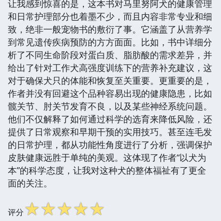
让我感到惊喜的是，这本书对马里努阿犬的健康管理
和日常护理部分也着墨不少，而且内容非常专业和细
致，绝非一般宠物书的敷衍了事。它涵盖了从营养学
到常见遗传疾病预防的方方面面。比如，书中详细分
析了不同生命阶段对蛋白质、脂肪酸的需求差异，并
给出了针对工作犬高强度训练下的营养补充建议，这
对于确保犬只的体能和恢复至关重要。更重要的是，
作者并没有回避这个品种容易出现的健康隐患，比如
髋关节、肘关节发育不良，以及某些神经系统问题。
他们不仅解释了如何通过科学的选育来降低风险，还
提供了日常观察和早期干预的实用技巧。甚至连毛发
的日常护理，都从功能性角度进行了分析，强调保护
皮肤健康远胜于单纯的美观。这体现了作者“以犬为
本”的科学态度，让我对这种犬的整体福祉有了更全
面的关注。
☆
☆
☆
☆
☆
评分