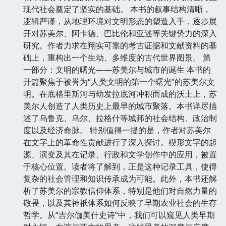
现代社会奠定了坚实的基础。 本书的叙事结构清晰，
逻辑严谨，从地理环境对文明形态的塑造入手，逐步展
开对苏美尔、阿卡德、巴比伦和亚述等关键势力的深入
研究。作者力求在翔实可靠的考古证据和文献资料的基
础上，重构出一个生动、多维度的古代世界图景。 第
一部分：文明的曙光——苏美尔与城市的诞生 本书的
开篇聚焦于被誉为“人类文明的第一个曙光”的苏美尔文
明。在底格里斯河与幼发拉底河冲积而成的沃土上，苏
美尔人创造了人类历史上最早的城市聚落。本书详尽描
述了乌鲁克、乌尔、拉格什等城邦的社会结构、政治制
度以及经济命脉。 特别值得一提的是，作者对苏美尔
在文字上的革命性贡献进行了深入探讨。楔形文字的起
源、演变及其在记录、行政和文学创作中的应用，被置
于核心位置。读者将了解到，正是这种记录工具，使得
复杂的社会管理和知识传承成为可能。此外，本书还解
析了苏美尔的宗教信仰体系，特别是他们对自然力量的
敬畏，以及其神祇体系如何反映了早期农业社会的生存
哲学。从“吉尔伽美什史诗”中，我们可以窥见人类早期