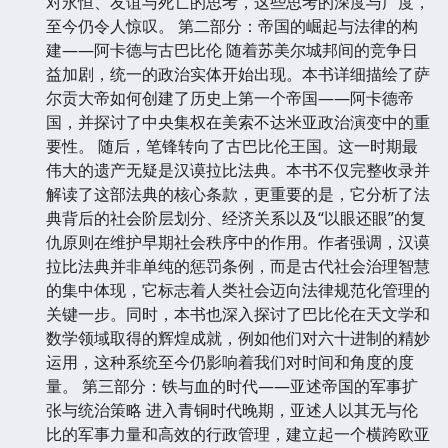
对永恒、友谊与死亡的思考，这些思考的深度与广度，
至今仍令人惊叹。 第二部分：帝国的崛起与法律的构
建——阿卡德与古巴比伦 随着苏美尔城邦间的竞争日
益加剧，统一的政治实体开始出现。本书详细描绘了萨
尔贡大帝如何创建了历史上第一个帝国——阿卡德帝
国，并探讨了中央集权在美索不达米亚政治演变中的重
要性。 随后，笔锋转向了古巴比伦王国。这一时期最
伟大的遗产无疑是汉谟拉比法典。本书不仅完整收录并
解读了这部法典的核心条款，更重要的是，它分析了法
典背后的社会阶层划分、经济关系以及“以眼还眼”的复
仇原则在维护早期社会秩序中的作用。作者强调，汉谟
拉比法典并非单纯的惩罚条例，而是古代社会治理智慧
的集中体现，它标志着人类社会迈向法律规范化管理的
关键一步。同时，本书也深入探讨了巴比伦在天文学和
数学领域取得的辉煌成就，例如他们对六十进制的精妙
运用，这种系统至今仍影响着我们对时间和角度的度
量。 第三部分：铁与血的时代——亚述帝国的军事扩
张与统治策略 进入青铜时代晚期，亚述人以其无与伦
比的军事力量和高效的行政管理，建立起一个横跨欧亚