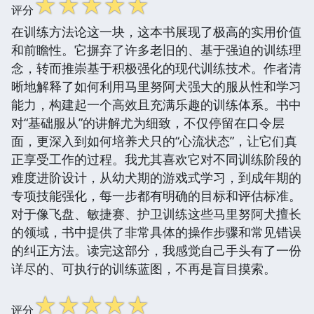
☆
☆
☆
☆
☆
评分
在训练方法论这一块，这本书展现了极高的实用价值
和前瞻性。它摒弃了许多老旧的、基于强迫的训练理
念，转而推崇基于积极强化的现代训练技术。作者清
晰地解释了如何利用马里努阿犬强大的服从性和学习
能力，构建起一个高效且充满乐趣的训练体系。书中
对“基础服从”的讲解尤为细致，不仅停留在口令层
面，更深入到如何培养犬只的“心流状态”，让它们真
正享受工作的过程。我尤其喜欢它对不同训练阶段的
难度进阶设计，从幼犬期的游戏式学习，到成年期的
专项技能强化，每一步都有明确的目标和评估标准。
对于像飞盘、敏捷赛、护卫训练这些马里努阿犬擅长
的领域，书中提供了非常具体的操作步骤和常见错误
的纠正方法。读完这部分，我感觉自己手头有了一份
详尽的、可执行的训练蓝图，不再是盲目摸索。
☆
☆
☆
☆
☆
评分