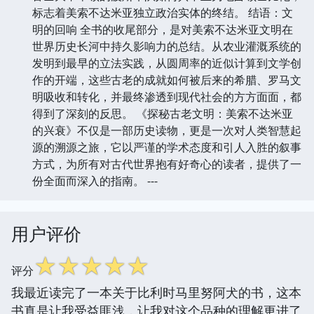
标志着美索不达米亚独立政治实体的终结。 结语：文
明的回响 全书的收尾部分，是对美索不达米亚文明在
世界历史长河中持久影响力的总结。从农业灌溉系统的
发明到最早的立法实践，从圆周率的近似计算到文学创
作的开端，这些古老的成就如何被后来的希腊、罗马文
明吸收和转化，并最终渗透到现代社会的方方面面，都
得到了深刻的反思。 《探秘古老文明：美索不达米亚
的兴衰》不仅是一部历史读物，更是一次对人类智慧起
源的溯源之旅，它以严谨的学术态度和引人入胜的叙事
方式，为所有对古代世界抱有好奇心的读者，提供了一
份全面而深入的指南。 ---
用户评价
☆
☆
☆
☆
☆
评分
我最近读完了一本关于比利时马里努阿犬的书，这本
书真是让我受益匪浅，让我对这个品种的理解更进了