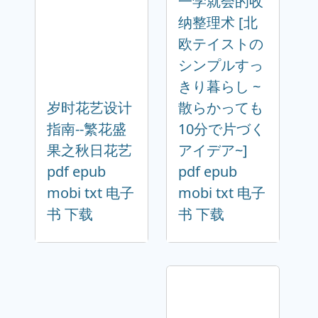
一学就会的收
纳整理术 [北
欧テイストの
シンプルすっ
きり暮らし ~
岁时花艺设计
散らかっても
指南--繁花盛
10分で片づく
果之秋日花艺
アイデア~]
pdf epub
pdf epub
mobi txt 电子
mobi txt 电子
书 下载
书 下载