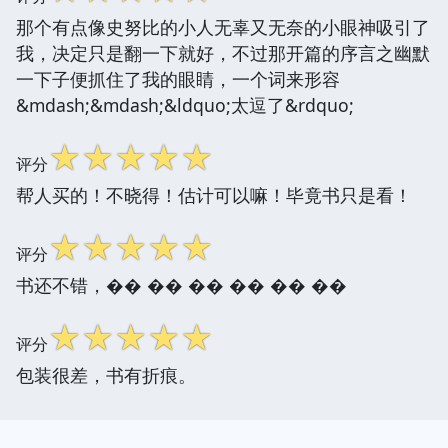
那个有点像史努比的小人无辜又无奈的小眼神吸引了
我，决定只是翻一下就好，不过那开篇的序言之幽默
一下子便抓住了我的眼睛，一个词来形容
&mdash;&mdash;&ldquo;太逗了&rdquo;
☆
☆
☆
☆
☆
评分
帮人买的！不晓得！估计可以嘛！毕竟书只是看！
☆
☆
☆
☆
☆
评分
书还不错，�� �� �� �� �� ��
☆
☆
☆
☆
☆
评分
包装很差，书有折痕。