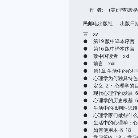
作 者:
(美)理查德·格里格
民邮电出版社
出版日期
言 xv
●
第19 版中译本序言 
●
第16 版中译本序言 xv
●
致中国读者 xxi
●
前言 xxii
●
第1章 生活中的心理学
●
心理学为何独具特色
●
定义 2 · 心理学的
●
现代心理学的发展 6
●
心理学的历史根基 6 
●
生活中的批判性思维
●
心理学家们做些什么 
●
生活中的心理学：心
●
如何使用本书 18
●
学习策略 18 · 学习