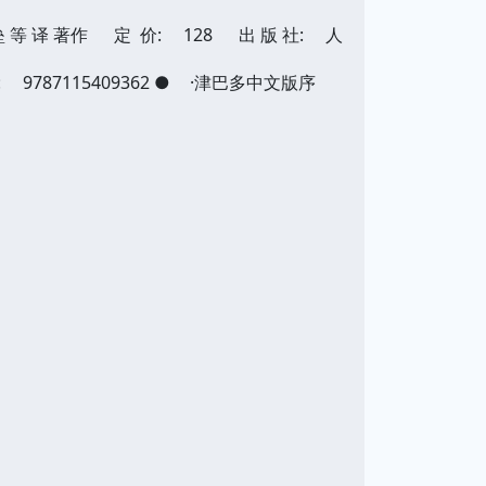
王垒 等 译 著作
定 价:
128
出 版 社:
人
:
9787115409362
●
·津巴多中文版序