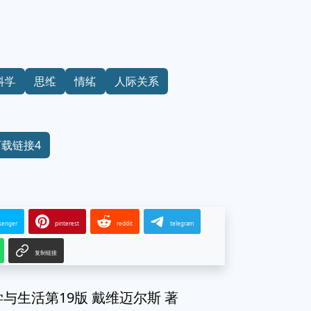
科学
思维
情绪
人际关系
下载链接4
senger
pinterest
reddit
telegram
复制链接
与生活第19版 戴维迈尔斯 著