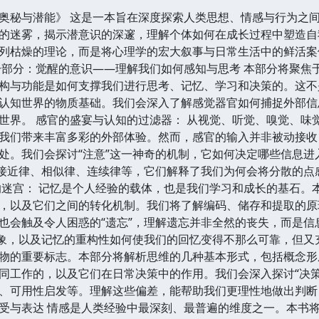
奥秘与潜能》 这是一本旨在深度探索人类思想、情感与行为之
的迷雾，揭示潜意识的深邃，理解个体如何在成长过程中塑造自
列枯燥的理论，而是将心理学的宏大叙事与日常生活中的鲜活案
一部分：觉醒的意识——理解我们如何感知与思考 本部分将聚焦
构与功能是如何支撑我们进行思考、记忆、学习和决策的。这不
认知世界的物质基础。我们会深入了解感觉器官如何捕捉外部信
世界。 感官的盛宴与认知的过滤器： 从视觉、听觉、嗅觉、味
我们带来丰富多彩的外部体验。然而，感官的输入并非被动接收
处。我们会探讨“注意”这一神奇的机制，它如何决定哪些信息
如接近律、相似律、连续律等，它们解释了我们为何会将分散的
的迷宫： 记忆是个人经验的载体，也是我们学习和成长的基石。
，以及它们之间的转化机制。我们将了解编码、储存和提取的原
也会触及令人困惑的“遗忘”，理解遗忘并非全然的丧失，而是
现象，以及记忆的重构性如何使我们的回忆变得不那么可靠，但又
物的重要标志。本部分将解析思维的几种基本形式，包括概念形
同工作的，以及它们在日常决策中的作用。我们会深入探讨“决
、可用性启发等。理解这些偏差，能帮助我们更理性地做出判断
受与表达 情感是人类经验中最深刻、最普遍的维度之一。本书