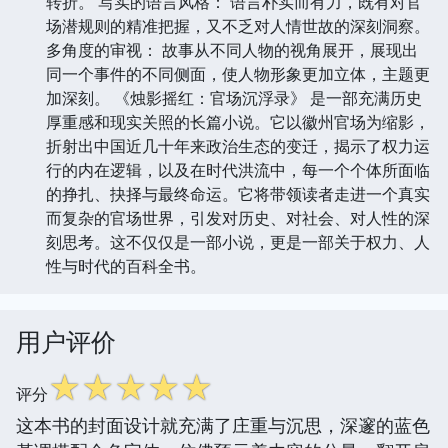
转折。 写实的语言风格： 语言朴实而有力，既有对官
场潜规则的精准把握，又不乏对人情世故的深刻洞察。
多角度的审视： 故事从不同人物的视角展开，展现出
同一个事件的不同侧面，使人物形象更加立体，主题更
加深刻。 《烛影摇红：官场沉浮录》 是一部充满历史
厚重感和现实关照的长篇小说。它以徽州官场为缩影，
折射出中国近几十年来政治生态的变迁，揭示了权力运
行的内在逻辑，以及在时代洪流中，每一个个体所面临
的挣扎、抉择与最终命运。它将带领读者走进一个真实
而复杂的官场世界，引发对历史、对社会、对人性的深
刻思考。这不仅仅是一部小说，更是一部关于权力、人
性与时代的百科全书。
用户评价
☆
☆
☆
☆
☆
评分
这本书的封面设计就充满了庄重与沉思，深邃的蓝色