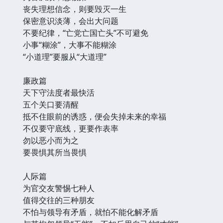
丧失理想信念，则要毁灭一生
保密意识淡薄，会出大问题
不要纪律，“亡党亡国亡头”不可避免
小事“糊涂”，大事不能糊涂
“小道理”要服从“大道理”
廉政篇
天下守法度者最快活
五个关口要清醒
抵不住眼前的诱惑，便会失掉未来的幸福
不仅要守底线，更要作表率
勿以恶小而为之
要畏惧其所当畏惧
人际篇
为官交友警惕七种人
值得交往的三种朋友
不怕与领导有矛盾，就怕不能化解矛盾