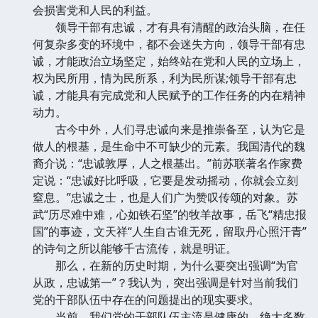
会损害党和人民的利益。
领导干部有忠诚，才有具有清醒的政治头脑，在任
何复杂多变的环境中，都不会迷失方向，领导干部有忠
诚，才能政治立场坚定，始终站在党和人民的立场上，
权为民所用，情为民所系，利为民所谋;领导干部有忠
诚，才能具有完成党和人民赋予的工作任务的内在精神
动力。
古今中外，人们寻忠诚向来是推崇备至，认为它是
做人的根基，是生命中不可缺少的元素。我国清代的魏
裔介说：“忠诚敦厚，人之根基出。”前苏联著名作家费
定说：“忠诚好比呼吸，它要是发动摇动，你就会立刻
窒息。”忠诚之士，也是人们广为赞叹传颂的对象。苏
武“历尽难中难，心如铁石坚”的牧羊故事，岳飞“精忠报
国”的事迹，文天祥“人生自古谁无死，留取丹心照汗青”
的诗句之所以能够千古流传，就是明证。
那么，在新的历史时期，为什么要突出强调“为官
从政，忠诚第一”？我认为，突出强调是针对当前我们
党的干部队伍中存在的问题提出的现实要求。
当前，我们党的干部队伍主流是健康的。绝大多数