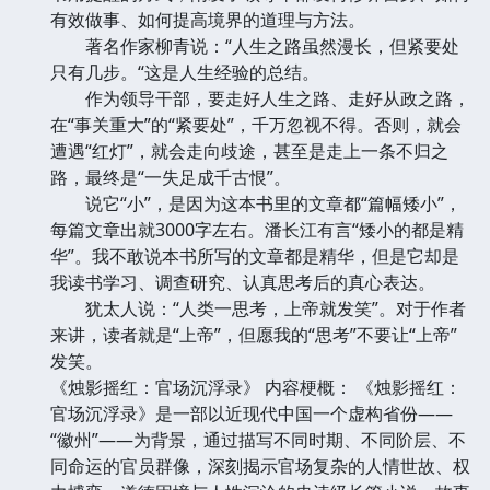
有效做事、如何提高境界的道理与方法。
著名作家柳青说：“人生之路虽然漫长，但紧要处
只有几步。“这是人生经验的总结。
作为领导干部，要走好人生之路、走好从政之路，
在“事关重大”的“紧要处”，千万忽视不得。否则，就会
遭遇“红灯”，就会走向歧途，甚至是走上一条不归之
路，最终是“一失足成千古恨”。
说它“小”，是因为这本书里的文章都“篇幅矮小”，
每篇文章出就3000字左右。潘长江有言“矮小的都是精
华”。我不敢说本书所写的文章都是精华，但是它却是
我读书学习、调查研究、认真思考后的真心表达。
犹太人说：“人类一思考，上帝就发笑”。对于作者
来讲，读者就是“上帝”，但愿我的“思考”不要让“上帝”
发笑。
《烛影摇红：官场沉浮录》 内容梗概： 《烛影摇红：
官场沉浮录》是一部以近现代中国一个虚构省份——
“徽州”——为背景，通过描写不同时期、不同阶层、不
同命运的官员群像，深刻揭示官场复杂的人情世故、权