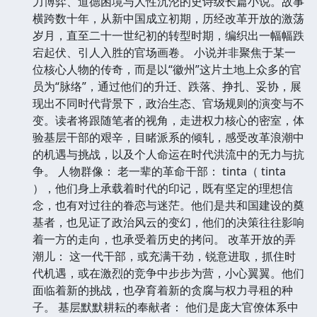
力博弈、道德困境与人性沉沦的史诗级长篇小说。故事
横跨数十年，从新中国成立初期，历经改革开放的激荡
岁月，直至二十一世纪初的转型时期，编织出一幅幅跌
宕起伏、引人入胜的官场画卷。 小说并非聚焦于某一
位核心人物的传奇，而是以“徽州”这片土地上众多的官
员为“脉络”，通过他们的升迁、跌落、挣扎、妥协，展
现出不同时代背景下，政治生态、官场规则的演变与不
变。读者将跟随笔者的视角，走进权力核心的密室，体
验基层干部的艰辛，目睹派系的倾轧，感受改革浪潮中
的机遇与挑战，以及个人命运在时代洪流中的无力与抗
争。 人物群像： 老一辈的革命干部： tinta（ tinta
），他们身上承载着时代的印记，既有坚定的理想信
念，也有对过往的眷恋与迷茫。他们是共和国建设的奠
基者，也见证了政治风云的变幻，他们的决策往往影响
着一方的走向，也承受着历史的拷问。 改革开放的弄
潮儿： 这一代干部，或充满干劲，锐意进取，抓住时
代机遇，或在激烈的竞争中步步为营，小心翼翼。他们
面临着新的挑战，也孕育着新的贪腐与权力寻租的种
子。 基层默默耕耘的奉献者： 他们是庞大官僚体系中