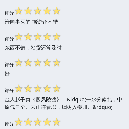
☆
☆
☆
☆
☆
评分
给同事买的 据说还不错
☆
☆
☆
☆
☆
评分
东西不错，发货还算及时。
☆
☆
☆
☆
☆
评分
好
☆
☆
☆
☆
☆
评分
金人赵子贞《题风陵渡》：&ldquo;一水分南北，中
原气自全。云山连晋壤，烟树入秦川。&rdquo;
☆
☆
☆
☆
☆
评分