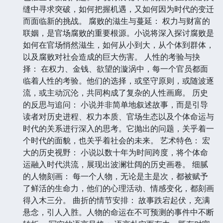
缝中寻求突破，如何把握机遇，又如何因为时代的变迁
而面临新的挑战。 腐败的滋生与蔓延： 权力与财富的
联姻，是官场腐败的重要根源。小说将深入探讨腐败是
如何在官场悄然滋生，如何从小到大，从个体到群体，
以及腐败对社会造成的巨大伤害。 人性的考验与抉
择： 在权力、金钱、欲望的漩涡中，每一个官员都面
临着人性的考验。他们的选择，或坚守原则，或随波逐
流，或主动沉沦，共同构成了复杂的人性画廊。 历史
的反思与追问： 小说并非简单地叙述故事，而是引导
读者对历史进程、权力本质、官场生态以及个体命运与
时代的关系进行深入的思考。它抛出的问题，关乎着一
个时代的面貌，也关乎着社会的未来。 艺术特色： 宏
大的历史视野： 小说以数十年为时间跨度，将个体命
运融入时代洪流，展现出波澜壮阔的历史画卷。 细腻
的人物刻画： 每一个人物，无论是主是次，都被赋予
了鲜活的生命力，他们的心理活动、情感变化，都刻画
得入木三分。 曲折的情节安排： 故事跌宕起伏，充满
悬念，引人入胜。人物的命运在不可预测的事件中不断