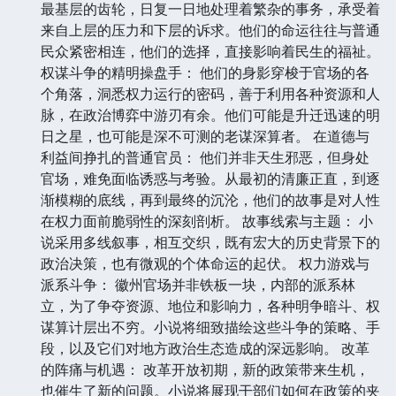
最基层的齿轮，日复一日地处理着繁杂的事务，承受着
来自上层的压力和下层的诉求。他们的命运往往与普通
民众紧密相连，他们的选择，直接影响着民生的福祉。
权谋斗争的精明操盘手： 他们的身影穿梭于官场的各
个角落，洞悉权力运行的密码，善于利用各种资源和人
脉，在政治博弈中游刃有余。他们可能是升迁迅速的明
日之星，也可能是深不可测的老谋深算者。 在道德与
利益间挣扎的普通官员： 他们并非天生邪恶，但身处
官场，难免面临诱惑与考验。从最初的清廉正直，到逐
渐模糊的底线，再到最终的沉沦，他们的故事是对人性
在权力面前脆弱性的深刻剖析。 故事线索与主题： 小
说采用多线叙事，相互交织，既有宏大的历史背景下的
政治决策，也有微观的个体命运的起伏。 权力游戏与
派系斗争： 徽州官场并非铁板一块，内部的派系林
立，为了争夺资源、地位和影响力，各种明争暗斗、权
谋算计层出不穷。小说将细致描绘这些斗争的策略、手
段，以及它们对地方政治生态造成的深远影响。 改革
的阵痛与机遇： 改革开放初期，新的政策带来生机，
也催生了新的问题。小说将展现干部们如何在政策的夹