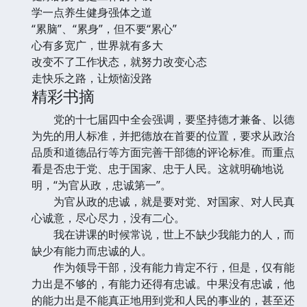
学一点养生健身强体之道
“累脑”、“累身”，但不要“累心”
心有多宽广，世界就有多大
改变不了工作状态，就努力改变心态
走快乐之路，让烦恼没路
精彩书摘
党的十七届四中全会强调，要坚持德才兼备、以德
为先的用人标准，并把德放在首要的位置，要求从政治
品质和道德品行等方面完善干部德的评论标准。而重点
看是否忠于党、忠于国家、忠于人民。这就明确地说
明，“为官从政，忠诚第一”。
为官从政的忠诚，就是要对党、对国家、对人民真
心诚意，尽心尽力，没有二心。
我在讲课的时候常说，世上不缺少我能力的人，而
缺少有能力而忠诚的人。
作为领导干部，没有能力肯定不行，但是，仅有能
力出是不够的，有能力还得有忠诚。中果没有忠诚，他
的能力出是不能真正地用到党和人民的事业的，甚至还