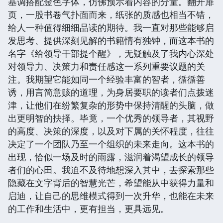
基调搭配金色字体，仿佛预示着内容的分量。翻开扉
页，一股书卷气扑面而来，纸张的质感也相当不错，
给人一种值得细细品读的期待。我一直对那些能够启
发思考、提供深刻见解的书籍情有独钟，而这本书的
名字《给领导干部提个醒》，无疑触及了我内心深处
对领导力、决策力和责任感这一系列重要议题的关
注。我期望它能如同一个经验丰富的智者，循循善
诱，用言简意赅的道理，为身居要职的读者们点拨迷
津，让他们在纷繁复杂的形势中保持清醒的头脑，做
出更明智的抉择。毕竟，一个优秀的领导者，其视野
的高度、决策的深度，以及对下属的关怀程度，往往
决定了一个团队乃至一个组织的未来走向。这本书的
出现，恰似一场及时的雨露，滋润着渴望成长的领导
者们的心田。我迫不及待地想深入其中，去探索那些
隐藏在文字背后的智慧光芒，希望能从中获得力量和
启迪，让自己的思维模式得到一次升华，也能在未来
的工作和生活中，更有担当，更具远见。