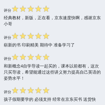
☆
☆
☆
☆
☆
评分
经典教材，新版，正在看，京东速度快啊，感谢京东
小哥
☆
☆
☆
☆
☆
评分
崭新的书 印刷精美 期待中 准备学习了
☆
☆
☆
☆
☆
评分
和新概念4自学导读一起买的，课本以前都有，这次
只买导读，希望能通过这些讲义努力提高自己英语的
姿势水平！
☆
☆
☆
☆
☆
评分
孩子假期要学的 必须支持 经常在京东买书 送货快