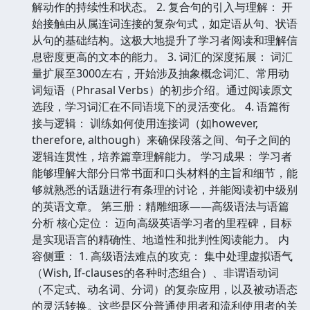
解动作的持续性和状态。 2. 复合句的引入与理解： 开
始接触由从属连词连接的复杂句式，如定语从句、状语
从句的基础结构。这极大地提升了学习者阅读和理解信
息密度更高的文本的能力。 3. 词汇的深度拓展： 词汇
量扩展至3000左右，开始涉及抽象概念词汇、常用动
词短语（Phrasal Verbs）的初步介绍。通过阅读原文
选段，学习词汇在不同语境下的灵活变化。 4. 语篇衔
接与逻辑： 训练如何使用连接词（如however,
therefore, although）来确保段落之间、句子之间的
逻辑连贯性，培养篇章理解能力。 学习成果： 学习者
能够理解大部分日常书面和口头材料的主旨和细节，能
够就熟悉的话题进行有条理的讨论，并能阅读初中级别
的英语文章。 第三册：精雕细琢——高级语法与语篇
分析 核心定位： 迈向高级英语学习者的里程碑，目标
是实现语言的精确性、地道性和批判性阅读能力。 内
容侧重： 1. 高级语法难点的攻克： 集中处理虚拟语气
（Wish, If-clauses的各种时态组合）、非谓语动词
（不定式、动名词、分词）的复杂应用，以及被动语态
的灵活转换。这些是区分普通使用者和流利使用者的关