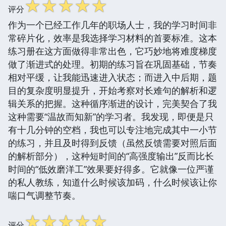
☆
☆
☆
☆
☆
评分
作为一个已经工作几年的职场人士，我的学习时间非
常碎片化，效率是我选择学习材料的首要标准。这本
练习册在这方面做得非常出色，它巧妙地将难度梯度
做了渐进式的处理。初期的练习旨在巩固基础，节奏
相对平缓，让我能迅速进入状态；而进入中后期，题
目的复杂度明显提升，开始考察对长难句的解析和逻
辑关系的把握。这种循序渐进的设计，完美契合了我
这种需要“温故而知新”的学习者。我发现，即便是只
有十几分钟的空档，我也可以专注地完成其中一小节
的练习，并且及时得到反馈（虽然反馈需要对照后面
的解析部分），这种短时间的“高强度输出”反而比长
时间的“低效磨洋工”效果要好得多。它就像一位严谨
的私人教练，知道什么时候该加码，什么时候该让你
喘口气调整节奏。
☆
☆
☆
☆
☆
评分