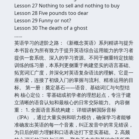
Lesson 27 Nothing to sell and nothing to buy
Lesson 28 Five pounds too dear
Lesson 29 Funny or not?
Lesson 30 The death of a ghost
……
英语学习的进阶之路：《新概念英语》系列精讲与提升
本书旨在为所有致力于提升英语综合运用能力的学习者
提供一套系统、深入的学习资源。不同于侧重特定技能
训练的练习册，本系列更侧重于构建坚实的语言基础、
拓宽词汇广度，并深化对英语复杂语法的理解。它是一
座桥梁，连接了初级入门的掌握与流利、精准运用的目
标。 第一册：奠定基石——语音、基础词汇与句型结
构 核心定位： 零基础或初学者的理想起点，专注于建
立清晰的语音认知和最核心的日常交际能力。 内容侧
重： 1. 全面语音系统构建： 详细讲解国际音标
（IPA），通过大量实例和听力模仿，确保学习者能够
准确发出英语的每一个音素，纠正发音中的常见错误，
为日后的听力理解和口语表达打下坚实基础。 2. 高频