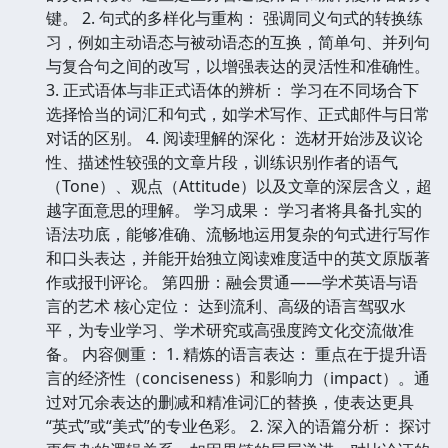
键。 2. 句式的多样化与重构： 强调同义句式的转换练
习，例如主动语态与被动语态的互换，简单句、并列句
与复合句之间的改写，以增强表达的灵活性和准确性。
3. 正式语体与非正式语体的辨析： 学习在不同场合下
选择恰当的词汇和句式，如学术写作、正式邮件与日常
对话的区别。 4. 阅读理解的深化： 选材开始涉及议论
性、描述性较强的文章片段，训练识别作者的语气
（Tone）、观点（Attitude）以及文章的深层含义，超
越字面意思的理解。 学习成果： 学习者将具备扎实的
语法功底，能够准确、流畅地运用复杂的句式进行写作
和口头表达，并能开始独立阅读难度适中的英文原版著
作或报刊评论。 第四册：融会贯通——学术英语与语
言的艺术 核心定位： 达到流利、高级的语言驾驭水
平，为专业学习、学术研究或高强度跨文化交流做准
备。 内容侧重： 1. 精炼的语言表达： 重点在于提升语
言的经济性（conciseness）和影响力（impact）。通
过对冗余表达的删减和精准词汇的替换，使表达更具
“英式”或“美式”的专业色彩。 2. 深入的语篇分析： 探讨