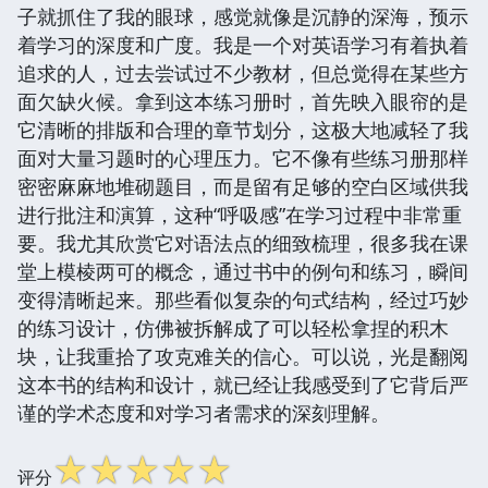
子就抓住了我的眼球，感觉就像是沉静的深海，预示
着学习的深度和广度。我是一个对英语学习有着执着
追求的人，过去尝试过不少教材，但总觉得在某些方
面欠缺火候。拿到这本练习册时，首先映入眼帘的是
它清晰的排版和合理的章节划分，这极大地减轻了我
面对大量习题时的心理压力。它不像有些练习册那样
密密麻麻地堆砌题目，而是留有足够的空白区域供我
进行批注和演算，这种“呼吸感”在学习过程中非常重
要。我尤其欣赏它对语法点的细致梳理，很多我在课
堂上模棱两可的概念，通过书中的例句和练习，瞬间
变得清晰起来。那些看似复杂的句式结构，经过巧妙
的练习设计，仿佛被拆解成了可以轻松拿捏的积木
块，让我重拾了攻克难关的信心。可以说，光是翻阅
这本书的结构和设计，就已经让我感受到了它背后严
谨的学术态度和对学习者需求的深刻理解。
☆
☆
☆
☆
☆
评分