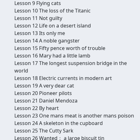
Lesson 9 Flying cats
Lesson 10 The loss of the Titanic
Lesson 11 Not guilty
Lesson 12 Life on a desert island
Lesson 13 Its only me
Lesson 14 A noble gangster
Lesson 15 Fifty pence worth of trouble
Lesson 16 Mary had a little lamb
Lesson 17 The longest suspension bridge in the
world
Lesson 18 Electric currents in modern art
Lesson 19 A very dear cat
Lesson 20 Pioneer pilots
Lesson 21 Daniel Mendoza
Lesson 22 By heart
Lesson 23 One mans meat is another mans poison
Lesson 24 A skeleton in the cupboard
Lesson 25 The Cutty Sark
Lesson 26 Wanted： a large biscuit tin