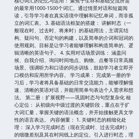
核心词汇的记忆与运用： 聚焦于生存和基础交流所需
的最常用1000-1500个词汇。通过情景对话和短篇阅
读，引导学习者在真实语境中理解和记忆单词，而非孤
立的词汇表。 3. 基础语法框架的搭建： 讲解时态（一
般现在时、过去时、将来时）的基础用法，主谓宾结
构、疑问句、否定句的构建，以及简单的介词和冠词的
使用规则。目标是让学习者能够理解和构造简单的、逻
辑清晰的英语句子。 4. 实用对话场景训练： 涵盖问
候、自我介绍、询问时间地点、购物、点餐等日常高频
场景。强调听力和口语的同步训练，鼓励学习者立即开
口模仿和应用所学内容。 学习成果： 完成第一册的学
习后，学习者将具备基础的日常交流能力，能够理解慢
速、清晰的英语对话，并能用简单句表达个人需求和想
法。 第二册：扩展视野——巩固时态与句型复杂化 核
心定位： 从初级向中级过渡的关键阶段，重点在于扩
大词汇量，掌握关键的语法概念，并开始接触更具文学
性的语言表达。 内容侧重： 1. 关键时态的精细化处
理： 深入学习完成时态（现在完成时、过去完成时）
的细微差别及其在时间线上的定位。引入进行时态，理