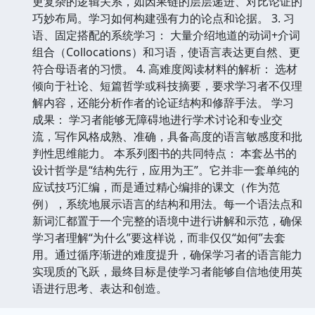
更复杂的逻辑关系，如因果链的层层递进、对比论证的
巧妙布局。学习如何构建强有力的论点和论据。 3. 习
语、固定搭配的系统学习： 大量介绍地道的动词+介词
组合（Collocations）和习语，使语言表达更自然、更
符合母语者的习惯。 4. 高难度阅读材料的解析： 选材
倾向于社论、短篇哲学或科技摘要，要求学习者不仅理
解内容，还能分析作者的论证结构和修辞手法。 学习
成果： 学习者能够无障碍地进行学术讨论和专业交
流，写作风格成熟、准确，具备高度的语言敏感度和批
判性思维能力。 本系列图书的共同特点： 本套丛书的
设计哲学是“结构先行，应用为王”。它并非一套单纯的
应试技巧汇编，而是通过精心编排的课文（作为范
例），系统地展示语言的结构和用法。每一个语法点和
新词汇都置于一个完整的语境中进行讲解和示范，确保
学习者理解“为什么”要这样说，而非仅仅“如何”去套
用。通过循序渐进的难度提升，确保学习者的语言能力
实现质的飞跃，最终目标是使学习者能够自信地使用英
语进行思考、表达和创造。