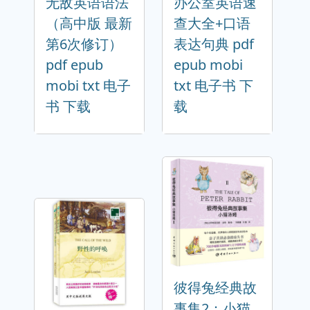
无敌英语语法
办公室英语速
（高中版 最新
查大全+口语
第6次修订）
表达句典 pdf
pdf epub
epub mobi
mobi txt 电子
txt 电子书 下
书 下载
载
彼得兔经典故
事集2：小猫