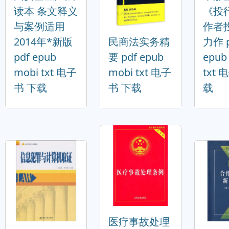
读本 条文释义
《投
与案例适用
作者
2014年*新版
民商法实务精
力作 p
pdf epub
要 pdf epub
epub
mobi txt 电子
mobi txt 电子
txt
书 下载
书 下载
载
医疗事故处理