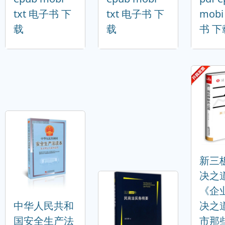
txt 电子书 下
txt 电子书 下
mobi
载
载
书 下
新三
决之
《企
中华人民共和
决之
国安全生产法
市那