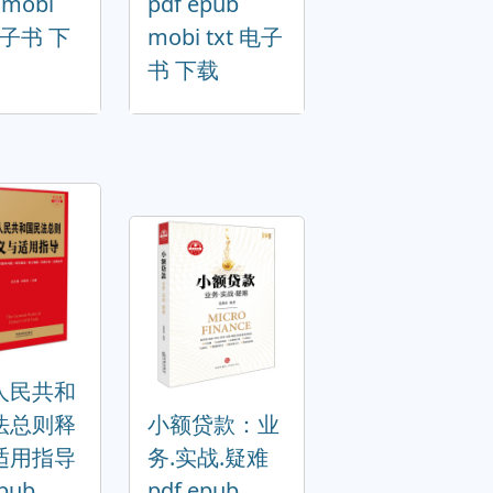
 mobi
pdf epub
 电子书 下
mobi txt 电子
书 下载
人民共和
法总则释
小额贷款：业
适用指导
务.实战.疑难
epub
pdf epub