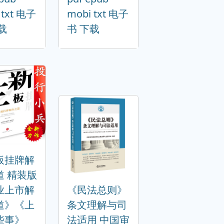
 txt 电子
mobi txt 电子
载
书 下载
板挂牌解
道 精装版
业上市解
《民法总则》
道》《上
条文理解与司
些事》
法适用 中国审