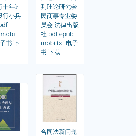
行十年》
判理论研究会
投行小兵
民商事专业委
df
员会 法律出版
 mobi
社 pdf epub
 电子书 下
mobi txt 电子
书 下载
合同法新问题