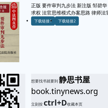
正版 要件审判九步法 新注版 邹碧
求权 法官思维模式办案思路 律师法
下载链接1
下载链接2
静思书屋
想要找书就要到
book.tinynews.org
ctrl+D
立刻按
收藏本页