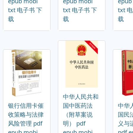
epub mobi
epub mobi
epub
txt 电子书 下
txt 电子书 下
txt
载
载
载
中华人民共和
银行信用卡催
国中医药法
中华
收策略与法律
（附草案说
国民
风险管理 pdf
明） pdf
义与
epub mobi
epub mobi
pdf 