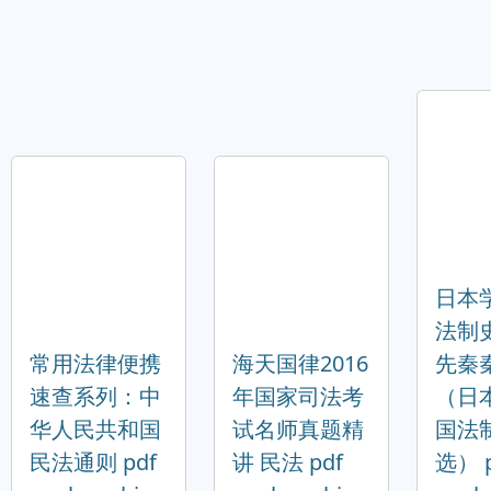
日本
法制
常用法律便携
海天国律2016
先秦
速查系列：中
年国家司法考
（日
华人民共和国
试名师真题精
国法
民法通则 pdf
讲 民法 pdf
选） p