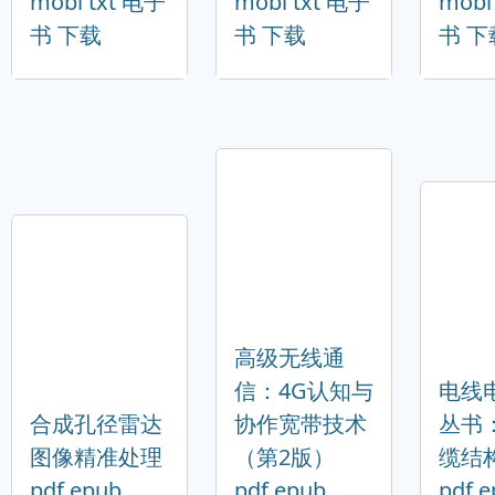
mobi txt 电子
mobi txt 电子
mobi
书 下载
书 下载
书 下
高级无线通
信：4G认知与
电线
合成孔径雷达
协作宽带技术
丛书
图像精准处理
（第2版）
缆结
pdf epub
pdf epub
pdf 