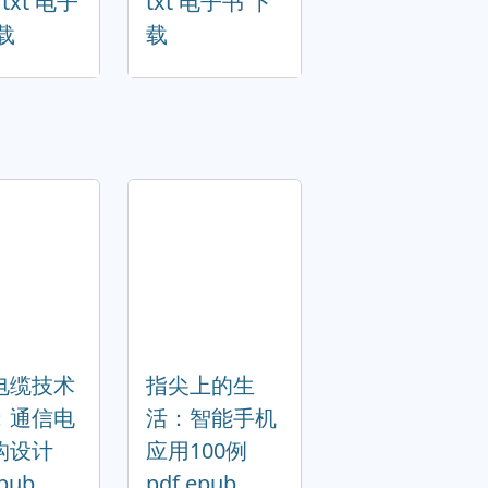
 txt 电子
txt 电子书 下
载
载
电缆技术
指尖上的生
：通信电
活：智能手机
构设计
应用100例
epub
pdf epub