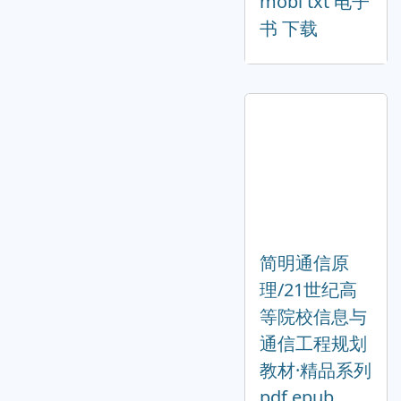
mobi txt 电子
书 下载
简明通信原
理/21世纪高
等院校信息与
通信工程规划
教材·精品系列
pdf epub