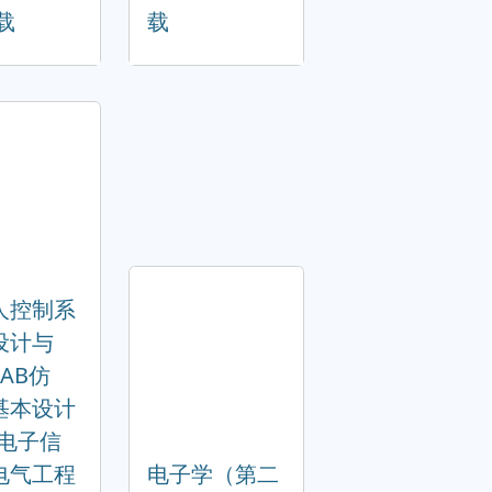
载
载
人控制系
设计与
LAB仿
基本设计
/电子信
电气工程
电子学（第二