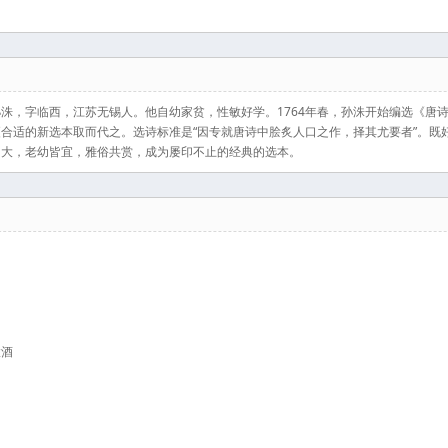
）原名孙洙，字临西，江苏无锡人。他自幼家贫，性敏好学。1764年春，孙洙开始编选《
合适的新选本取而代之。选诗标准是“因专就唐诗中脍炙人口之作，择其尤要者”。既
响大，老幼皆宜，雅俗共赏，成为屡印不止的经典的选本。
置酒