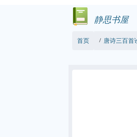
静思书屋
首页
唐诗三百首诠解