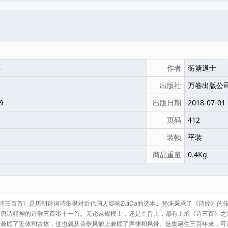
解
作者
蘅塘退士
出版社
万卷出版公
9
出版日期
2018-07-01
页码
412
装帧
平装
商品重量
0.4Kg
唐诗三百首》是历朝诗词诗集里对近代国人影响ZuiDa的选本。孙洙秉承了《诗经》的
合唐诗精神的诗歌三百零十一首。无论从规模上，还是主旨上，都有上承《诗三百》之
兼顾了近体和古体，这也就从诗歌风貌上兼顾了声律和风骨。选集诞生三百年来，可谓家