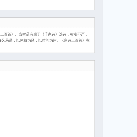
唐诗三百首》。当时是有感于《千家诗》选诗，标准不严，
好又易诵，以体裁为经，以时间为纬。《唐诗三百首》在