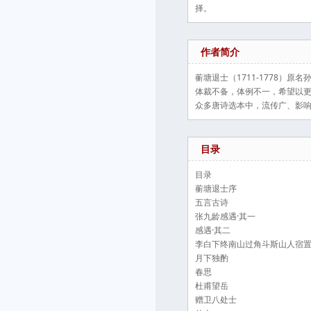
择。
作者简介
蘅塘退士（1711-1778
体裁不备，体例不一，希望以更
众多唐诗选本中，流传广、影
目录
目录
蘅塘退士序
五言古诗
张九龄感遇·其一
感遇·其二
李白下终南山过角斗斯山人宿
月下独酌
春思
杜甫望岳
赠卫八处士