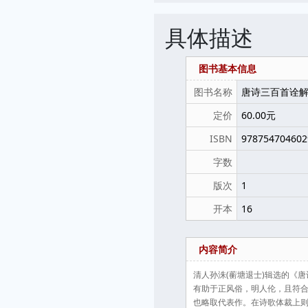
具体描述
图书基本信息
图书名称
唐诗三百首诠
定价
60.00元
ISBN
978754704602
字数
版次
1
开本
16
内容简介
清人孙洙(蘅塘退士)辑选的《
有助于正风俗，明人伦，且符
也略取代表作。在诗歌体裁上则