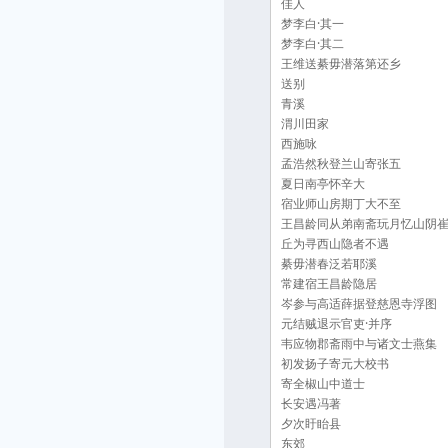
佳人
梦李白·其一
梦李白·其二
王维送綦毋潜落第还乡
送别
青溪
渭川田家
西施咏
孟浩然秋登兰山寄张五
夏日南亭怀辛大
宿业师山房期丁大不至
王昌龄同从弟南斋玩月忆山阴
丘为寻西山隐者不遇
綦毋潜春泛若耶溪
常建宿王昌龄隐居
岑参与高适薛据登慈恩寺浮图
元结贼退示官吏·并序
韦应物郡斋雨中与诸文士燕集
初发扬子寄元大校书
寄全椒山中道士
长安遇冯著
夕次盱眙县
东郊