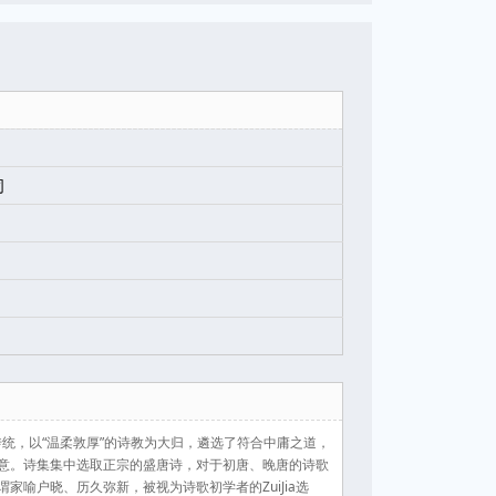
司
传统，以“温柔敦厚”的诗教为大归，遴选了符合中庸之道，
意。诗集集中选取正宗的盛唐诗，对于初唐、晚唐的诗歌
喻户晓、历久弥新，被视为诗歌初学者的ZuiJia选