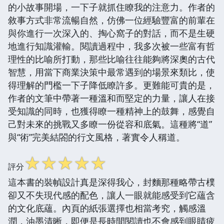
的小故事開場，一下子就抓住瞭我的注意力。作者的
敘事方式非常流暢自然，仿佛一位經驗豐富的前輩在
與你進行一次深入的、掏心窩子的對話，而不是生硬
地進行知識灌輸。閱讀過程中，我多次被一些富有哲
理性的比喻所打動，那些比喻往往能夠將深奧的古代
智慧，用當下商業決策中最常遇到的場景來類比，使
得理解的門檻一下子降低瞭許多。更難能可貴的是，
作者的文筆中帶著一種溫和而堅定的力量，讓人在接
受知識的同時，也獲得瞭一種精神上的鼓舞，感覺自
己對未來的挑戰又多瞭一份從容和底氣。這種將“道”
與“術”完美結閤的行文風格，著實令人稱道。
☆
☆
☆
☆
☆
評分
這本書的裝幀設計真是深得我心，封麵那種略帶古樸
卻又不失現代感的配色，讓人一眼就能感受到它蘊含
的文化底蘊。內頁的紙張選擇也相當考究，觸感溫
潤，油墨清晰，即便是長時間閱讀也不會感到眼睛疲