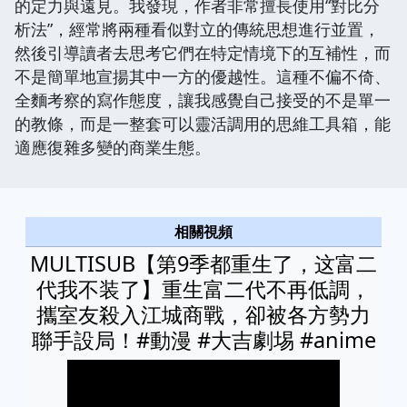
的定力與遠見。我發現，作者非常擅長使用“對比分
析法”，經常將兩種看似對立的傳統思想進行並置，
然後引導讀者去思考它們在特定情境下的互補性，而
不是簡單地宣揚其中一方的優越性。這種不偏不倚、
全麵考察的寫作態度，讓我感覺自己接受的不是單一
的教條，而是一整套可以靈活調用的思維工具箱，能
適應復雜多變的商業生態。
相關視頻
MULTISUB【第9季都重生了，这富二
代我不装了】重生富二代不再低調，
攜室友殺入江城商戰，卻被各方勢力
聯手設局！#動漫 #大吉劇埸 #anime