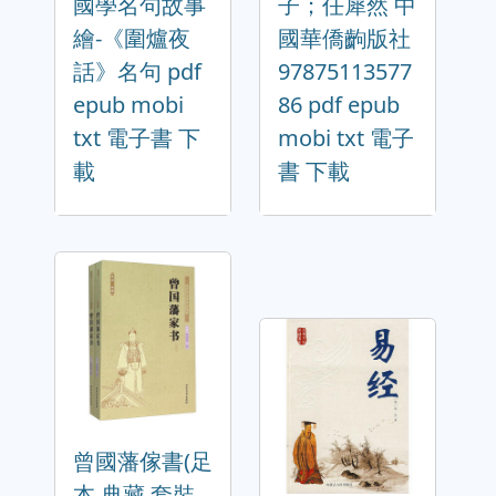
國學名句故事
子；任犀然 中
繪-《圍爐夜
國華僑齣版社
話》名句 pdf
97875113577
epub mobi
86 pdf epub
txt 電子書 下
mobi txt 電子
載
書 下載
曾國藩傢書(足
本 典藏 套裝