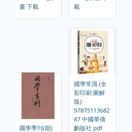
書 下載
載
國學常識 (全
彩印刷 圖解
版)
97875113682
87 中國華僑
國學季刊(期)
齣版社 pdf