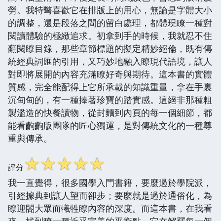
勞。我特彆喜歡它在排版上的用心，無論是字體大小
的調整，還是段落之間的留白處理，都體現瞭一種對
閱讀體驗的極緻追求。初拿到手的時候，我就忍不住
翻閱瞭目錄，那些章節標題的擬定精妙絕倫，既有傳
統經典詞匯的引用，又巧妙地融入瞭現代語境，讓人
對即將展開的內容充滿瞭好奇與期待。這本書的實體
質感，完全能配得上它所承載的知識重量，拿在手裏
沉甸甸的，有一種捧著珍寶的踏實感。這絕非那種粗
製濫造的快餐讀物，從封麵到內頁的每一個細節，都
能看齣齣版團隊的匠心獨運，是對傳統文化的一種尊
重與傳承。
☆
☆
☆
☆
☆
評分
我一直覺得，很多國學入門書籍，要麼過於學院派，
引經據典到讓人望而卻步；要麼就是過於通俗化，為
瞭迎閤大眾而犧牲瞭內容的深度。而這本書，在我看
來，找到瞭一種近乎完美的平衡點。它在解釋每一個