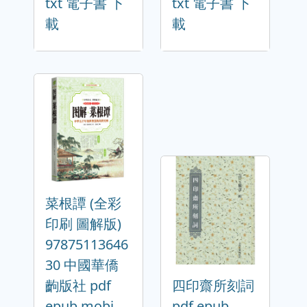
txt 電子書 下
txt 電子書 下
載
載
菜根譚 (全彩
印刷 圖解版)
97875113646
30 中國華僑
齣版社 pdf
四印齋所刻詞
epub mobi
pdf epub