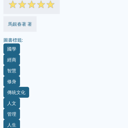
☆
☆
☆
☆
☆
馬銀春著 著
圖書標籤:
國學
經商
智慧
修身
傳統文化
人文
管理
人生