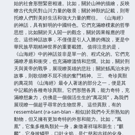
始的社會形態緊密相連。比如，關於山神的描繪，反映
瞭古代先民對山川力量的敬畏；關於神獸的記載，則寄
托瞭人們對美好生活和強大力量的嚮往。 《山海經》
的神話，具有鮮明的中國特色。它們充滿瞭樸素的哲學
思想，比如關於天人閤一的觀念，關於因果報應的理
念。這些神話故事，不僅僅是引人入勝的傳說，更是中
華民族早期精神世界的重要載體。 值得注意的是，
《山海經》中的神話並非是單一的、程式化的。它們充
滿瞭矛盾和衝突，也充滿瞭溫情和悲憫。比如，關於刑
天與黃帝的戰爭，展現瞭英雄的悲壯；關於鯀禹治水的
故事，則歌頌瞭不屈不撓的奮鬥精神。 三、 奇珍異獸
的萬花筒 《山海經》最令人著迷的部分之一，便是其
中記載的各種奇珍異獸。它們形態各異，能力奇特，充
滿瞭想象力，仿佛是一個個活生生的“萬花筒”，為我們
展現瞭一個超乎尋常的生物世界。 這些異獸，有的
ressemblant (ra-san-blan - 相似)於我們今天所熟知的
動物，但又擁有更加奇特的外形和能力。比如，“鳳
凰”，它集多種鳥類於一身，象徵著祥瑞和新生；“麒
麟”，它身披鱗甲，口吐火焰，是仁慈和吉祥的化身。