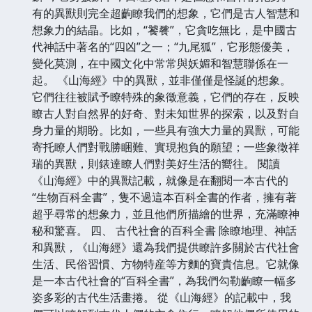
有的異獸則完全超齣瞭我們的想象，它們是古人智慧和
想象力的結晶。比如，“饕餮”，它貪吃無比，是中國古
代神話中著名的“四凶”之一；“九尾狐”，它形態優美，
變化莫測，在中國文化中常常與妖媚和智慧聯係在一
起。 《山海經》中的異獸，並非僅僅是怪誕的想象。
它們往往被賦予瞭特殊的象徵意義，它們的存在，反映
瞭古人對自然界的好奇、對未知世界的探索，以及對自
身力量的期盼。比如，一些具有強大力量的異獸，可能
寄托瞭人們對戰勝睏難、實現抱負的願望；一些象徵祥
瑞的異獸，則錶達瞭人們對美好生活的嚮往。 閱讀
《山海經》中的異獸記載，就像是在翻閱一本古代的
“生物百科全書”，隻不過這本百科全書的作者，擁有著
超乎尋常的想象力，並且他們所描繪的世界，充滿瞭神
秘和驚喜。 四、 古代社會的百科全書 除瞭地理、神話
和異獸，《山海經》還為我們提供瞭許多關於古代社會
生活、民俗習慣、方物特産等方麵的寶貴信息。它就像
是一本古代社會的“百科全書”，為我們勾勒齣瞭一幅多
姿多彩的古代生活畫捲。 從《山海經》的記載中，我