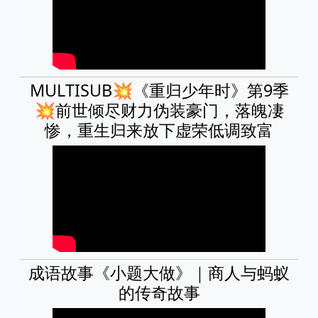
MULTISUB💥《重归少年时》第9季
💥前世倾尽财力伪装豪门，落魄凄
惨，重生归来放下虚荣低调致富
成语故事《小题大做》｜商人与蚂蚁
的传奇故事