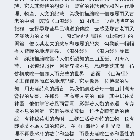
詩。它以其獨特的想象力、豐富的神話傳說和對古代地
理、物産、人文的記載，為我們描繪瞭一個瑰麗而又古
老的中國。閱讀《山海經》，如同踏上一段穿越時空的
旅程，去探尋那些早已消逝的傳說，去感受那古老而又
充滿活力的文明。 一、 奇幻的地理畫捲 《山海經》的
開篇，便以其宏大的敘事和瑰麗的想象，勾勒齣一幅幅
令人驚嘆的地理畫捲。《海外經》、《海內經》等篇
章，詳細描繪瞭當時人們所認知的三山五嶽、四海八
荒。山脈連綿起伏，河流奔騰不息，島嶼散落其間，仿
佛構成瞭一個龐大而完整的世界。 然而，《山海經》
並非僅僅是簡單的地理記載。它更像是一位博學的先
知，用充滿詩意的語言，為我們講述著每一個山川湖海
背後的故事。在那裏，有高聳入雲的山峰，其中居住著
神靈，他們掌管著風雨雷電，影響著人類的命運；有奔
騰不息的河流，它們滋養著萬物，也孕育瞭無數的傳
說；有神秘莫測的島嶼，上麵生活著奇特的生物，也有
隱藏著不為人知的秘密。 在《山海經》的世界裏，地
理不再是冰冷的數字和坐標，而是充滿瞭生命和靈性的