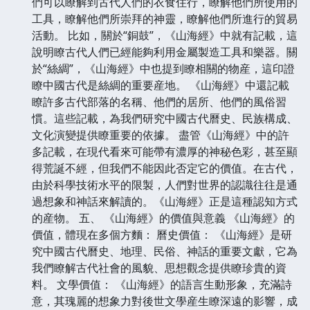
們可以瞭解到古代人們的衣食住行，瞭解他們所使用的
工具，瞭解他們所崇拜的神靈，瞭解他們所進行的貿易
活動。 比如，關於“銅鼓”，《山海經》中就有記載，這
說明瞭古代人們已經能夠利用金屬製造工具和樂器。關
於“絲綢”，《山海經》中也提到瞭相關的物産，這印證
瞭中國古代是絲綢的重要産地。 《山海經》中還記載
瞭許多古代部落的名稱、他們的居所、他們的風俗習
慣。這些記載，為我們研究中國古代曆史、民族構成、
文化演變提供瞭重要的依據。 盡管《山海經》中的許
多記載，在現代看來可能帶有濃厚的神秘色彩，甚至顯
得荒誕不經，但我們不能因此否定它的價值。在古代，
由於科學技術水平的限製，人們對世界的認識往往是通
過想象和神話來解讀的。《山海經》正是這種認知方式
的産物。 五、 《山海經》的價值與意義 《山海經》的
價值，體現在多個方麵： 曆史價值： 《山海經》是研
究中國古代曆史、地理、民俗、神話的重要文獻，它為
我們瞭解古代社會的風貌、思想觀念提供瞭珍貴的資
料。 文學價值： 《山海經》的語言生動形象，充滿詩
意，其瑰麗的想象力對後世文學産生瞭深遠的影響，成