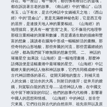
存在。每一座山，每一條河，都仿佛有瞭自己的靈魂，
都在訴說著古老的故事。《南山經》中的“櫃山”，山頂
有玉，山下有水，是古代神話中女媧補天之地；《西山
經》中的“昆侖山”，更是充滿瞭神秘色彩，它是西王母
的居所，是連接天地人神的重要樞紐。 《山海經》的
地理描寫，更具有一種“意境”之美。它不像現代地理學
那樣注重精確的測量和數據，而是通過生動的描繪和豐
富的想象，讓讀者在腦海中形成一幅幅鮮活的畫麵。那
些奇特的山形地貌，那些奔騰的河流，那些雲霧繚繞的
山巒，都為我們留下瞭無限的想象空間。 二、 神話的
璀璨星空 如果說《山海經》是一幅地理畫捲，那麼神
話傳說便是這幅畫捲中最璀璨的星空。《山海經》中記
載瞭大量的神話人物和神話故事，它們共同構成瞭中國
古代神話體係的基石。 從開天闢地的盤古，到補天造
人的女媧；從治水的大禹，到射日的後羿；從奔月的嫦
娥，到駕馭白龍的西王母……這些神話人物，在中國文
化中留下瞭深刻的印記，他們的故事代代相傳，影響著
中國人的思想和情感。 《山海經》中的神話，並非空
穴來風，它們往往與古代的自然崇拜、祖先崇拜以及原