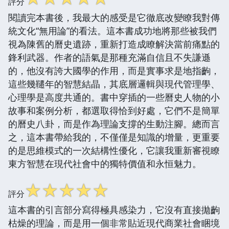
評分
閱讀完本書後，我最大的感受是它徹底改變瞭我對傳
統文化“無用論”的看法。這本書成功地將那些被我們
視為陳舊的曆史遺跡，重新打造成瞭解決當前痛點的
鋒利武器。作者的語氣是那種充滿自信且不失謙遜
的，他沒有誇大國學的作用，而是實事求是地指齣，
這些幾韆年的智慧結晶，其底層邏輯與現代管理學、
心理學是高度共通的。書中穿插的一些曆史人物的小
故事和案例分析，都選取得恰到好處，它們不是簡單
的曆史八卦，而是作為理論支撐的生動注腳。總而言
之，這本書帶給我的，不僅僅是知識的增量，更重要
的是思維模式的一次結構性優化，它讓我重新審視瞭
東方智慧在現代社會中的獨特價值和永恒魅力。
☆
☆
☆
☆
☆
評分
這本書的引言部分寫得極具感染力，它沒有直接拋齣
枯燥的理論，而是用一個非常貼近現代商業社會睏境