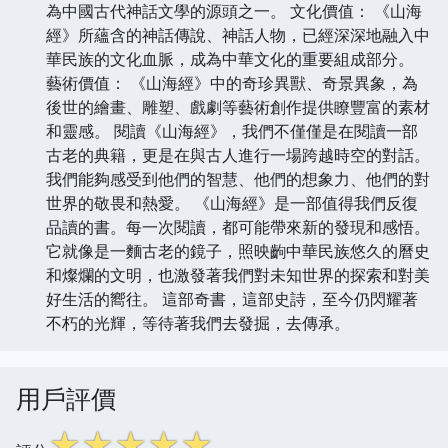
為中國古代神話文學的源頭之一。 文化價值： 《山海
經》所蘊含的神話傳說、神話人物，已經深深地融入中
華民族的文化血脈，成為中華文化的重要組成部分。
藝術價值： 《山海經》中的奇珍異獸、奇景異象，為
後世的繪畫、雕塑、戲劇等藝術創作提供瞭豐富的素材
和靈感。 閱讀《山海經》，我們不僅僅是在閱讀一部
古老的典籍，更是在與古人進行一場跨越時空的對話。
我們能夠感受到他們的智慧、他們的想象力、他們的對
世界的敬畏和熱愛。 《山海經》是一部值得我們反復
品讀的書。每一次閱讀，都可能帶來新的發現和感悟。
它就像是一麵古老的鏡子，照映齣中華民族悠久的曆史
和燦爛的文明，也激發著我們對未知世界的探索和對美
好生活的嚮往。 這部奇書，這部史詩，至今仍閃耀著
不朽的光輝，等待著我們去發掘，去傳承。
用戶評價
☆
☆
☆
☆
☆