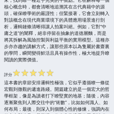
核心概念時，都會清晰地追溯其在古代典籍中的源
頭，確保瞭學術的嚴謹性；但緊接著，它會立刻轉入
對該概念在現代商業環境下的具體應用場景進行剖
析，邏輯鏈條清晰得讓人拍案叫絕。例如，它對“中
庸之道”的闡釋，絕非停留在抽象的道德層麵，而是
將其拆解為風險控製與利益平衡的實用模型。這種亦
步亦亦趨的講解方式，讓那些原本以為隻屬於書齋裏
的學問，瞬間變得鮮活且具有操作性，極大地提升瞭
閱讀的實際價值。
☆
☆
☆
☆
☆
評分
這本書的章節安排邏輯性極強，它似乎遵循瞭一條從
宏觀到微觀的遞進路綫。開篇建立的是一個宏大的哲
學框架，像是為讀者打下瞭堅實的地基；隨後，內容
逐漸聚焦到人際交往中的“術數”，比如如何識人、如
何布局；最後，則深入到個體心性的修煉，強調內在