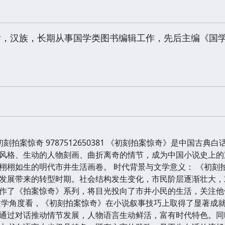
女，汉族，长期从事国学类图书编辑工作，先后主编《国
初刻拍案惊奇 9787512650381 《初刻拍案惊奇》是中国
风格、生动的人物刻画、曲折离奇的情节，成为中国小说史上的
栩栩如生的明代市井生活画卷。 时代背景与文学意义： 《初刻
发展带来的转型时期。社会结构发生变化，市民阶层逐渐壮大，
作了《拍案惊奇》系列，将目光投向了市井小民的生活，关注他
文学角度看，《初刻拍案惊奇》在小说叙事技巧上取得了显著成就
通过对话推动情节发展，人物语言生动鲜活，富有时代特色。同