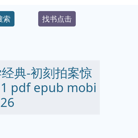
搜索
找书点击
学经典-初刻拍案惊
1 pdf epub mobi
26