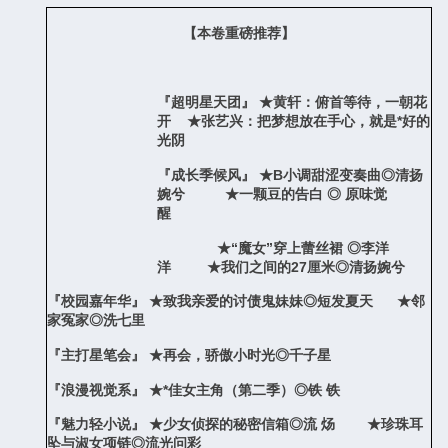
【本卷重磅推荐】
『超明星天团』 ★黄轩：俯首等待，一朝花
开 ★张艺兴：把梦想放在手心，就是*好的
光阴
『成长季候风』 ★
B
小调甜涩变奏曲◎清扬
婉兮 ★一颗豆的告白 ◎ 原味觉
醒
★“魔女”穿上蕾丝裙 ◎李洋
洋 ★我们之间的
27
厘米◎清扬婉兮
『校园嘉年华』 ★致我亲爱的讨债鬼妹妹◎短发夏天 ★邻
家冤家◎洗七里
『主打星笔会』 ★再会，骄傲小时光◎千子星
『浪漫视觉系』 ★*佳女主角（第二季）◎铁 铁
『魅力轻小说』 ★少女侦探的秘密信箱◎流 炀 ★珍珠耳
坠与淑女项链◎流光问彩