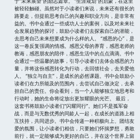
于“未来展望”的励志篇章。 “生涯规划”的启蒙，在这里
被轻轻触碰。虽然对于小读者们来说，未来还有很长的
路要走，但提前思考自己的兴趣和职业方向，是非常有
益的。书中会通过一些成功人士的案例，以及对未来社
会发展趋势的探讨，鼓励小读者们去探索自己的潜能，
去思考自己未来想要成为什么样的人。 “感恩的心”，是
这一卷反复强调的情感。感恩父母的养育，感恩老师的
教诲，感恩朋友的陪伴，感恩生活中的点点滴滴。书中
会通过一些温馨的故事，引导小读者们去体会感恩的力
量，并将这份感恩转化为行动，去回馈社会，去关爱他
人。 “独立与自主”，是成长的必然课题。书中会鼓励小
读者们在力所能及的范围内，去尝试自己做决定，去承
担自己的责任。你会看到，当一个人能够独立地思考和
行动时，她的生命将绽放出更加耀眼的光芒。 最后，
这套书将鼓励小读者们“闪耀同行”。她们不是孤军奋
战，而是与无数优秀的同龄人一起，在成长的道路上相
互扶持，共同进步。书中会传递一种积极向上、团结友
爱的氛围，让小读者们相信，只要她们怀揣梦想，勇敢
前行，就一定能够成为更好的自己，并在这个世界上留