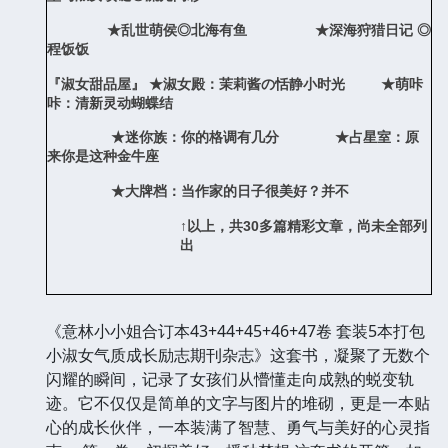
★乱世萌侯◎北海有鱼 ★深海狩猎日记 ◎
程饭饭
『淑女甜品屋』 ★淑女殿：茉莉酱の恬静小时光 ★萌咔
咔：清新灵动蝴蝶结
★迷你族：你的格调有几分 ★占星室：原
来你是这种金牛座
★大牌档：当作家的日子很美好？并不
↑以上，共
30
多篇精彩文章，尚未全部列
出
《意林小小姐合订本43+44+45+46+47卷 套装5本打包
小淑女气质成长励志期刊杂志》这套书，凝聚了无数个
闪耀的瞬间，记录了女孩们从懵懂走向成熟的蜕变轨
迹。它不仅仅是简单的文字与图片的堆砌，更是一本贴
心的成长伙伴，一本装满了智慧、勇气与美好的心灵指