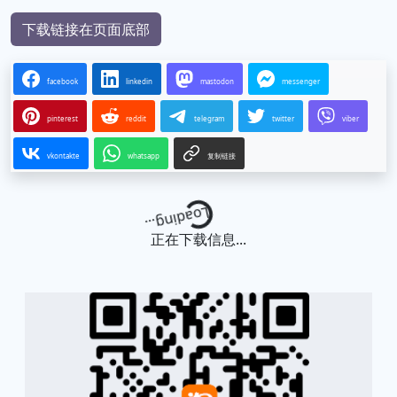
下载链接在页面底部
facebook
linkedin
mastodon
messenger
pinterest
reddit
telegram
twitter
viber
vkontakte
whatsapp
复制链接
Loading...
正在下载信息...