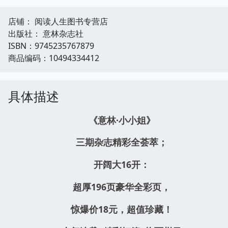
店铺： 阅读人生图书专营店
出版社： 意林杂志社
ISBN：9745235767879
商品编码：10494334412
具体描述
《意林·小小姐》
三期杂志精彩全荟萃；
开阔大
16
开：
超厚
196
页豪华全彩页，
惊爆价
18
元，超值珍藏！