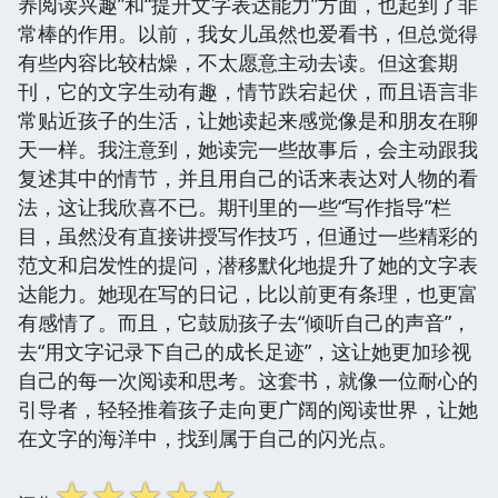
养阅读兴趣”和“提升文字表达能力”方面，也起到了非
常棒的作用。以前，我女儿虽然也爱看书，但总觉得
有些内容比较枯燥，不太愿意主动去读。但这套期
刊，它的文字生动有趣，情节跌宕起伏，而且语言非
常贴近孩子的生活，让她读起来感觉像是和朋友在聊
天一样。我注意到，她读完一些故事后，会主动跟我
复述其中的情节，并且用自己的话来表达对人物的看
法，这让我欣喜不已。期刊里的一些“写作指导”栏
目，虽然没有直接讲授写作技巧，但通过一些精彩的
范文和启发性的提问，潜移默化地提升了她的文字表
达能力。她现在写的日记，比以前更有条理，也更富
有感情了。而且，它鼓励孩子去“倾听自己的声音”，
去“用文字记录下自己的成长足迹”，这让她更加珍视
自己的每一次阅读和思考。这套书，就像一位耐心的
引导者，轻轻推着孩子走向更广阔的阅读世界，让她
在文字的海洋中，找到属于自己的闪光点。
☆
☆
☆
☆
☆