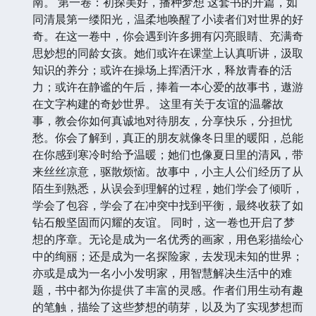
南。 第一卷：初探美好，播种梦想 这套书的开篇，如
同清晨第一缕阳光，温柔地唤醒了小读者们对世界的好
奇。在这一卷中，你会遇到许多拥有闪亮眼睛、充满奇
思妙想的同龄女孩。她们或许在课堂上认真听讲，汲取
知识的养分；或许在操场上挥洒汗水，释放青春的活
力；或许在静谧的午后，捧着一本心爱的故事书，遨游
在文字构建的奇妙世界。 这里有关于友谊的温馨故
事，教会你如何真诚地对待朋友，分享快乐，分担忧
愁。你会了解到，真正的朋友就像冬日里的暖阳，总能
在你感到寒冷时给予温暖；她们也像夏日里的清风，带
来丝丝凉意，驱散烦恼。故事中，小主人公们经历了从
陌生到熟悉，从误会到理解的过程，她们学会了倾听，
学会了包容，学会了在冲突中找到平衡，最终收获了如
钻石般坚固而闪耀的友谊。 同时，这一卷也开启了梦
想的序章。无论是成为一名优秀的画家，用色彩描绘心
中的绚丽；还是成为一名探险家，去发现未知的世界；
亦或是成为一名小小发明家，用智慧解决生活中的难
题，书中都为你提供了丰富的灵感。作者们用生动有趣
的笔触，描绘了这些梦想的萌芽，以及为了实现梦想而