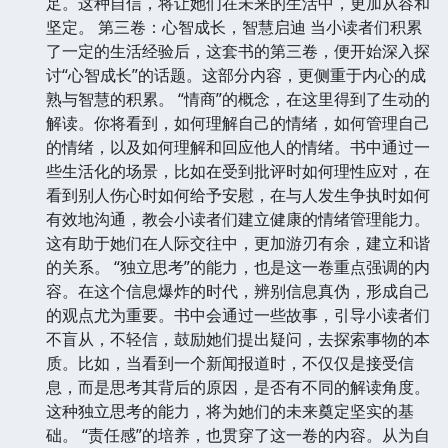
足。这种自信，将让她们在未来的生活中，更加从容和
坚定。 第三卷：心智成长，智慧启迪 当小读者们积累
了一定的生活经验后，这套书的第三卷，便开始深入探
讨“心智成长”的话题。这部分内容，更侧重于内心的成
熟与智慧的积累。 “情商”的概念，在这里得到了生动的
解读。你将看到，如何理解自己的情绪，如何管理自己
的情绪，以及如何理解和回应他人的情绪。书中通过一
些生活化的场景，比如在受到批评时如何理性应对，在
看到别人伤心时如何给予安慰，在与人发生争执时如何
有效地沟通，教会小读者们建立健康的情绪管理能力。
这有助于她们在人际交往中，更加游刃有余，建立和谐
的关系。 “独立思考”的能力，也是这一卷重点强调的内
容。在这个信息爆炸的时代，辨别信息真伪，形成自己
的观点尤为重要。书中会通过一些故事，引导小读者们
不盲从，不轻信，鼓励她们提出疑问，去探索事物的本
质。比如，当看到一个新闻报道时，不仅仅是接受信
息，而是思考其背后的原因，是否有不同的解读角度。
这种独立思考的能力，将为她们的未来奠定坚实的基
础。 “责任感”的培养，也贯穿了这一卷的内容。从为自