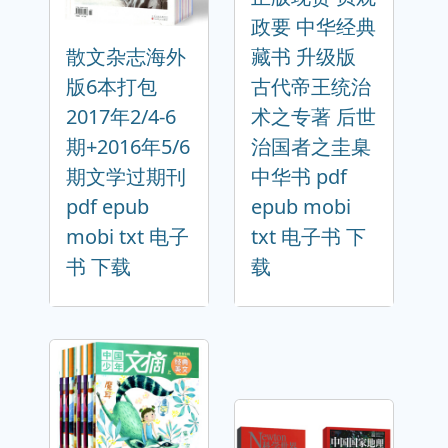
政要 中华经典
散文杂志海外
藏书 升级版
版6本打包
古代帝王统治
2017年2/4-6
术之专著 后世
期+2016年5/6
治国者之圭臬
期文学过期刊
中华书 pdf
pdf epub
epub mobi
mobi txt 电子
txt 电子书 下
书 下载
载