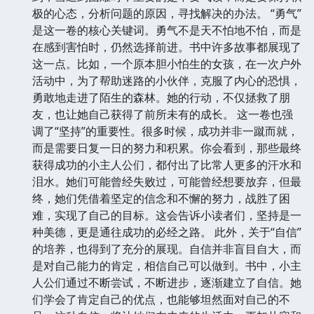
极的心态，分析问题的原因，寻找解决的办法。 “勇气”
是这一卷的核心关键词。勇气不是天不怕地不怕，而是
在感到害怕时，仍然选择前进。书中许多故事都展现了
这一点。比如，一个原本胆小怕生的女孩，在一次户外
活动中，为了帮助迷路的小伙伴，克服了内心的恐惧，
勇敢地走进了陌生的森林。她的行动，不仅拯救了朋
友，也让她自己获得了前所未有的成长。 这一卷也强
调了“坚持”的重要性。很多时候，成功并非一蹴而就，
而是需要日复一日的努力和积累。你会看到，那些最终
获得成功的小主人公们，都付出了比常人更多的汗水和
泪水。她们可能曾经失败过，可能曾经想要放弃，但最
终，她们凭借着坚定的信念和不懈的努力，战胜了困
难，实现了自己的目标。这会告诉小读者们，坚持是一
种美德，更是通往成功的必经之路。 此外，关于“自信”
的培养，也得到了充分的展现。自信并非盲目自大，而
是对自己能力的肯定，相信自己可以做到。书中，小主
人公们通过不断尝试，不断进步，逐渐建立了自信。她
们学会了肯定自己的优点，也能够坦然面对自己的不