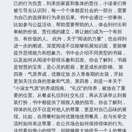
己的行为负责，到承担家庭和集体的责任，小读者们将
被引导去认识到，每一个个体都是社会的一部分，需要
为自己的选择和行为承担后果。书中会通过一些事例，
比如参与公益活动，帮助需要帮助的人，体会到付出和
奉献的价值。责任感的建立，将让她们成为一个有担
当、有价值的人。 此外，关于“阅读的力量”，也会得到
进一步的阐述。深度阅读不仅能够拓展知识面，更能够
提升思维能力和想象力。书中会介绍不同类型的书籍，
以及如何从阅读中获得乐趣和启发。你会了解到，书籍
是智慧的宝库，是心灵的慰藉，更是成长的阶梯。 第
四卷：气质养成，优雅绽放 步入青春期的女孩，开始
更加关注自身的形象和气质。第四卷，则是一本关于
“小淑女气质”的养成指南。 “礼仪”的培养，被放在了重
要的位置。从餐桌礼仪到社交礼仪，再从言谈举止到着
装打扮，书中都提供了细致入微的指导。你会了解到，
得体的礼仪不仅是对他人的尊重，更是对自己品味的展
现。比如，在用餐时如何优雅地使用餐具，在与长辈交
流时如何表达尊重，在公共场合如何保持得体的行为。
这些看似微小的细节，却能够极大地提升一个人的整体