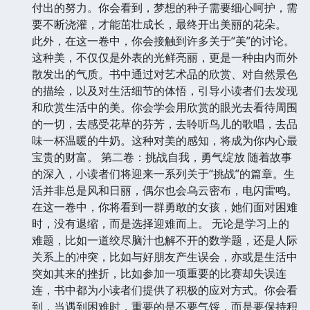
付出的努力。你会看到，梦想的种子需要细心呵护，需
要不断浇灌，才能茁壮成长，最终开出美丽的花朵。
此外，在这一卷中，你会接触到许多关于“美”的讨论。
这种美，不仅仅是外表的光鲜亮丽，更是一种由内而外
散发出的气质。书中通过对艺术品的欣赏、对自然景色
的描绘，以及对生活细节的体悟，引导小读者们去发现
和欣赏生活中的美。你会学会用欣赏的眼光去看待周围
的一切，去感受花草的芬芳，去聆听鸟儿的歌唱，去品
味一杯温暖的牛奶。这种对美的感知，将成为你内心最
宝贵的财富。 第二卷：挑战自我，勇气绽放 随着故事
的深入，小读者们将迎来一系列关于“挑战”的篇章。生
活并非总是风和日丽，偶尔也会乌云密布，电闪雷鸣。
在这一卷中，你将看到一群勇敢的女孩，她们面对困难
时，没有退缩，而是选择迎难而上。 无论是学习上的
难题，比如一道绞尽脑汁也解不开的数学题，还是人际
关系上的冲突，比如与好朋友产生误会，亦或是生活中
突如其来的挫折，比如参加一项重要的比赛却失误连
连，书中都为小读者们提供了积极的应对方式。你会看
到，当遇到困难时，重要的是不要气馁，而是要保持积