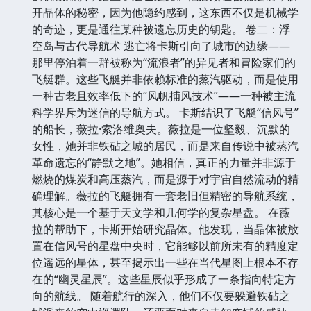
开晶体的秘密，因为他隐约感到，这东西不仅是机械学
的奇迹，更是通往某种被遗忘历史的钥匙。 卷二：浮
空岛与古代导航术 逃亡将卡斯引向了城市的边缘——
那里停泊着一群被称为“流浪者”的异见者和冒险家们的
飞艇群。这些飞艇并非依赖标准的蒸汽驱动，而是使用
一种古老且效率低下的“风帆捕风技术”——一种被主流
科学界斥为迷信的导航方式。 卡斯结识了飞艇“信风号”
的船长，薇拉·索洛维奥夫。薇拉是一位坚毅、沉默的
女性，她并非铁砧之城的居民，而是来自传说中被蒸汽
革命遗忘的“静默之地”。她相信，真正的力量并非源于
燃烧的煤炭和高压蒸汽，而是源于对宇宙自然流动的精
确理解。薇拉的飞艇拥有一套老旧但精密的导航系统，
其核心是一个基于天文学和几何学的复杂星盘。 在薇
拉的帮助下，卡斯开始研究晶体。他发现，当晶体被放
置在信风号的星盘中央时，它能够以前所未有的精度定
位遥远的星体，甚至揭示出一些在当代星图上根本不存
在的“幽灵星辰”。这些星辰似乎形成了一条指向特定方
向的航线。 随着航行的深入，他们不仅要躲避铁砧之