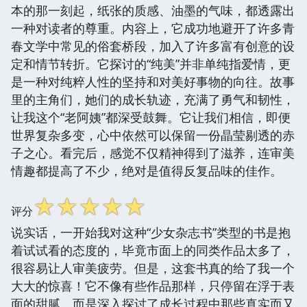
本的那一刻起，纸张的质感、油墨的气味，都透露出
一种对读者的尊重。内容上，它成功地避开了许多青
春文学中常见的俗套桥段，加入了许多富有创意的设
定和情节转折。它探讨的“纯美”并非单纯指爱情，更
是一种对纯粹人性的坚持和对美好事物的向往。故事
里的主角们，她们的成长轨迹，充满了勇气和韧性，
让我这个“老阿姨”都深受鼓舞。它让我们相信，即便
世界复杂多变，心中依然可以保留一份晶莹剔透的赤
子之心。看完后，感觉不仅精神得到了滋养，连审美
情趣都提高了不少，绝对是值得反复品味的佳作。
☆
☆
☆
☆
☆
评分
说实话，一开始我对这种“少女杂志书”类型的书是抱
着试试看的态度的，毕竟市面上的同类作品太多了，
很容易让人审美疲劳。但是，这套书真的给了我一个
大大的惊喜！它不像有些作品那样，只停留在浮于表
面的甜腻，而是深入探讨了成长过程中那些真实而又