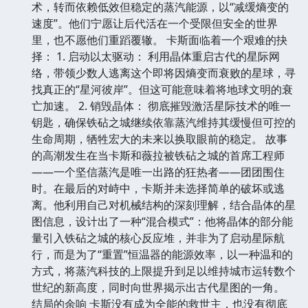
术，转而依赖低效但稳定的蒸汽能源，以“减缓熵变的
速度”。他们宁愿让后代活在一个受限但安全的世界
里，也不愿他们重蹈覆辙。 卡斯面临着一个艰难的抉
择： 1. 启动以太驱动： 利用晶体重启古代的星际网
络，带领少数人逃离这个即将因熵变而衰败的星球，寻
找真正的“星河彼岸”。但这可能意味着将地球文明的衰
亡加速。 2. 销毁晶体： 彻底摧毁激活星际技术的唯一
钥匙，确保铁砧之城继续依靠蒸汽维持其缓慢但可控的
生命周期，牺牲宏大的未来以换取眼前的稳定。 故事
的高潮发生在当卡斯和薇拉被铁砧之城的首席工程师
——一个坚信蒸汽是唯一出路的狂热者——团团围住
时。在最后的对峙中，卡斯并未选择简单的破坏或逃
离。他利用自己对机械结构的深刻理解，结合晶体的星
图信息，设计出了一种“混合模式”：他将晶体的部分能
量引入铁砧之城的核心反应堆，并非为了启动星际航
行，而是为了“重置”恒温器的能源效率，以一种温和的
方式，将蒸汽科技的上限提升到足以维持城市运转数个
世纪的新高度，同时向世界揭示出古代星图的一角。
结局的余响 卡斯没有成为全能的救世主，也没有彻底