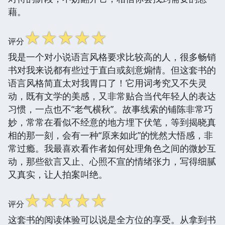
藉。
☆
☆
☆
☆
☆
评分
我是一个对小说语言风格要求比较高的人，很多畅销
书对我来说都有些过于直白或刻意煽情。但这套书的
语言风格简直太对我胃口了！它用词考究又不失灵
动，既有文学的美感，又非常贴合当代年轻人的表达
习惯，一点也不“老气横秋”。故事线索的铺陈非常巧
妙，常常在看似不经意的地方埋下伏笔，等到揭晓真
相的那一刻，会有一种“原来如此”的恍然大悟感，非
常过瘾。我最喜欢看作者如何处理角色之间的微妙互
动，那些欲言又止、心照不宣的情绪张力，写得细腻
又真实，让人拍案叫绝。
☆
☆
☆
☆
☆
评分
这套书的阅读体验可以说是全方位的享受。从拿到书