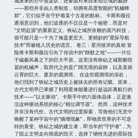
城派来的空中巡逻队，还要面对来自未知空域的威胁
——那些并非由人类制造，却拥有高度智能的“机械蜂
群”，它们似乎在守护着某个古老的航标。 卡斯和薇拉
逐渐意识到，他们追逐的不仅仅是一个秘密，而是对
“文明起源”的重新定义。铁砧之城所依赖的蒸汽科技，
很可能只是一个为了掩盖更宏大、更精妙的“星际导航
技术”而被植入历史的谎言。 卷三：星河彼岸的真相 冒
险将卡斯和薇拉引向了传说中的“静默之地”——一片位
于磁极风暴之下的巨大平原。这里没有铁砧之城那般喧
嚣的机械声，取而代之的是广阔无垠的寂静，以及直插
云霄的巨大、废弃的观测塔。 在这些观测塔的深处，
他们找到了铁砧之城历史上被抹去的所有记载。原来，
古代文明早已掌握了利用星体能量进行超远距离航行的
技术——“以太驱动”。卡斯手中的六面体晶体，正是激
活这种驱动系统的核心“相位调节器”。 然而，这种技术
并非没有代价。古代文明的过度探索，导致他们无意中
唤醒了某种宇宙中的“熵增现象”，即物质世界的不可逆
转的衰变。铁砧之城的建立者，即当年的“守护者”，为
了阻止文明走向彻底的毁灭，选择了牺牲先进的星际技