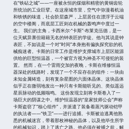
在“铁砧之城”——一座被永恒的煤烟和精密的黄铜齿轮
所统治的工业巨擘。在这座城市里，空气中弥漫着机油
和铁锈的味道，社会阶层森严，上层居住在漂浮于云端
的空中楼阁，而底层工匠则在机械的轰鸣声中度过一
生。 我们的主角，卡西米尔·“卡斯”·布莱克伍德，是一
位天赋异禀但籍籍无名的钟表匠的学徒。他与其说是钟
表匠，不如说是一个对“时间”本身抱有偏执探究欲的机
械痴迷者。卡斯的日常工作是维护支撑城市上层区能源
供给的巨型恒温器，一个被官方视为神圣不可侵犯的装
置。 然而，在一个雷雨交加的夜晚，卡斯在维修恒温
器深处的线路时，发现了一个不应存在的组件：一块由
未知金属铸造，刻有复杂星图的六面体晶体。这块晶体
似乎正在微弱地发出一种只有卡斯能听见的、类似遥远
星辰脉动的低频嗡鸣。 这份发现立刻将卡斯卷入了一
场巨大的阴谋之中。维护恒温器的“皇家技师公会”声称
卡斯盗窃了“核心组件”，并派遣了装备着蒸汽驱动铠甲
的执法者——“铁卫”——进行追捕。卡斯被迫逃离他熟
悉的机械迷宫，带着那枚神秘的晶体，以及他毕生所学
的机械知识，踏上了逃亡之路。他必须在被捕之前，解