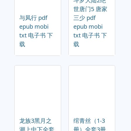
斗罗大陆2绝
世唐门5 唐家
与凤行 pdf
三少 pdf
epub mobi
epub mobi
txt 电子书 下
txt 电子书 下
载
载
龙族3黑月之
绾青丝（1-3
潮上中下全套
册）全套3册