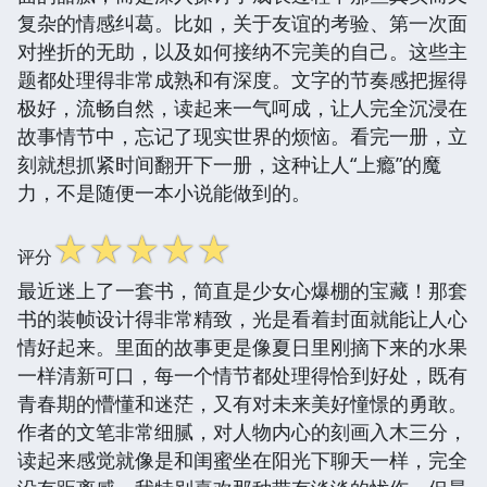
复杂的情感纠葛。比如，关于友谊的考验、第一次面
对挫折的无助，以及如何接纳不完美的自己。这些主
题都处理得非常成熟和有深度。文字的节奏感把握得
极好，流畅自然，读起来一气呵成，让人完全沉浸在
故事情节中，忘记了现实世界的烦恼。看完一册，立
刻就想抓紧时间翻开下一册，这种让人“上瘾”的魔
力，不是随便一本小说能做到的。
☆
☆
☆
☆
☆
评分
最近迷上了一套书，简直是少女心爆棚的宝藏！那套
书的装帧设计得非常精致，光是看着封面就能让人心
情好起来。里面的故事更是像夏日里刚摘下来的水果
一样清新可口，每一个情节都处理得恰到好处，既有
青春期的懵懂和迷茫，又有对未来美好憧憬的勇敢。
作者的文笔非常细腻，对人物内心的刻画入木三分，
读起来感觉就像是和闺蜜坐在阳光下聊天一样，完全