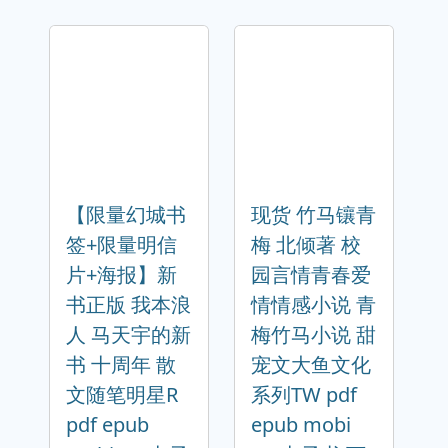
【限量幻城书
现货 竹马镶青
签+限量明信
梅 北倾著 校
片+海报】新
园言情青春爱
书正版 我本浪
情情感小说 青
人 马天宇的新
梅竹马小说 甜
书 十周年 散
宠文大鱼文化
文随笔明星R
系列TW pdf
pdf epub
epub mobi