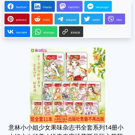
facebook
linkedin
mastodon
messenger
pinterest
reddit
telegram
twitter
viber
vkontakte
whatsapp
复制链接
意林小小姐少女果味杂志书全套系列14册小