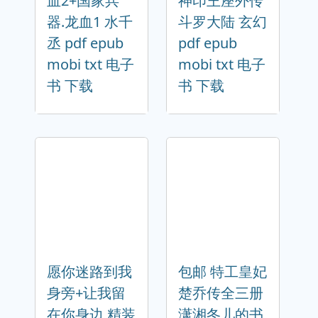
血2+国家兵
神印王座外传
器.龙血1 水千
斗罗大陆 玄幻
丞 pdf epub
pdf epub
mobi txt 电子
mobi txt 电子
书 下载
书 下载
愿你迷路到我
包邮 特工皇妃
身旁+让我留
楚乔传全三册
在你身边 精装
潇湘冬儿的书