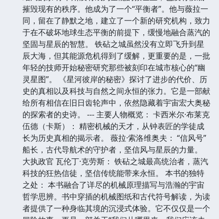
摧毁现有的秩序。他成为了一个“平衡者”。他与薇拉一
同，留在了静默之地，建立了一个新的研究机构，致力
于在不破坏地球生态平衡的前提下，缓慢地融合蒸汽的
坚固与星辰的智慧。 铁砧之城虽然没有立即飞升到星
辰大海，但其能源危机得到了缓解，更重要的是，一批
年轻的技师开始秘密研究那些被刻印在城市核心的“幽
灵星图”。 《星河彼岸的秘密》探讨了进步的代价、历
史的真相以及科技与自然之间永恒的张力。它是一部献
给所有相信在旧日齿轮声中，依然隐藏着宇宙宏大奥秘
的探索者的史诗。 --- 主要人物概览： 卡西米尔·布莱克
伍德（卡斯）： 精密机械的天才，从钟表匠的学徒成
长为历史真相的揭示者。 薇拉·索洛维奥夫： “信风号”
船长，古代导航术的守护者，坚信风与星辰的力量。
大执政官 瓦伦丁·克劳斯： 铁砧之城最高统治者，蒸汽
科技的狂热信徒，坚信传统能带来永恒。 本书的独特
之处： 本书融合了详尽的机械原理描写与浩瀚的宇宙
哲学思辨。书中穿插的机械图纸和古代符号解读，为读
者提供了一种身临其境的沉浸式体验。它不仅仅是一个