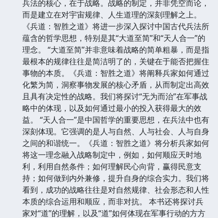
兵法的核心，在于战略。战略的制定，并非凭空而论，
而是建立在对宇宙规律、人生道理的深刻理解之上。
《兵道：智胜之道》将进一步深入探讨中国古代兵法所
蕴含的哲学思想，特别是其“大道至简”和“天人合一”的
理念。 “大道至简”并非意味着战略的简单粗暴，而是指
最根本的规律往往是简洁明了的，关键在于能否把握住
事物的本质。《兵道：智胜之道》将阐释兵家如何通过
化繁为简，洞察事物发展的核心矛盾，从而制定出高效
且具有决定性的战略。我们将探讨“无为而治”在军事战
略中的体现，以及如何通过最小的投入获得最大的效
益。 “天人合一”是中国哲学的重要思想，在兵法中也有
深刻体现。它强调的是人与自然、人与社会、人与自身
之间的和谐统一。《兵道：智胜之道》将分析兵家如何
将这一理念融入战略制定中，例如，如何顺应天时地
利，利用自然条件；如何理解民心向背，赢得民意支
持；如何做到内外兼修，提升自身的综合实力。我们将
看到，成功的战略往往是对自然规律、社会形态和人性
本质的综合运用和顺应，而非对抗。 本书还将探讨兵
家对“道”的理解，以及“道”如何体现在军事行动的方方