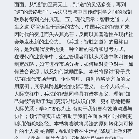
面面。从“道”的至高无上，到“道”的灵活多变，再到
“道”的最终归宿，兵法思想与中国传统哲学之间的深刻
联系将得到充分展现。 五、现代启示：智胜之道，人
生之道 尽管诞生于遥远的古代，中国兵法的智慧并未
因时代的变迁而失去其光芒，反而以其普适性在现代社
会焕发出新的生命力。《兵道：智胜之道》的最终目
的，是为现代读者提供一种全新的视角和思考方式。
在现代商业竞争中，企业管理者可以从兵法中学习如何
制定战略，如何进行市场分析，如何应对竞争对手，如
何整合资源，以及如何激励团队。本书将探讨“孙子兵
法”在现代市场营销、企业管理、谈判策略等方面的应
用案例，展示其跨越时空的指导意义。 在个人成长与
人际交往中，兵法的智慧同样具有借鉴意义。理解“知
己知彼”有助于我们更清晰地认识自我，更准确地把握
人际关系；学习“攻心为上”有助于我们更有效地沟通与
协作；领悟“避实击虚”有助于我们在面临困难时找到更
聪明的解决路径。本书将尝试将兵法的原则转化为可操
作的个人发展指南，帮助读者在生活的“战场”上游刃有
余。 《兵道：智胜之道》还将关注兵法中的“德”与