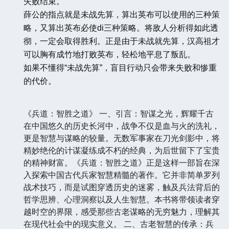
失败结束。
薛公的指点就是未战先算，算出英布可以使用的三种策
略，又算出英布必使di三种策略。将敌人分析得如此透
彻，一定会取得胜利。正是由于未战就先算，汉高祖才
可以胸有成竹地打败英布，轻松地平息了叛乱。
如果不懂得“未战先算”，盲目行动只会带来失败和惨重
的代价。
《兵道：智胜之道》 一、引言：智谋之光，辉耀千古
在中国悠久的历史长河中，战争不仅是血与火的洗礼，
更是智慧与谋略的较量。无数军事家在刀光剑影中，将
精妙绝伦的计谋凝练成不朽的经典，为后世留下了宝贵
的精神财富。《兵道：智胜之道》正是这样一部旨在深
入探索中国古代兵家智慧精髓的著作。它并非简单罗列
战术技巧，而是试图穿透历史的迷雾，触及兵法背后的
哲学思辨、心理洞察以及人生智慧。本书将带领读者穿
越时空的界限，感受那些古老谋略的无穷魅力，理解其
在现代社会中的现实意义。 二、古老智慧的传承：兵