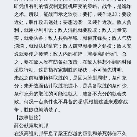
即凭借有利的情况制定随机应变的策略。战争，是诡诈
之术。所以，能战而示之软弱；要打，装作退却；要攻
近处，装作攻击远处；要想远袭，又装作近攻。敌人贪
利，就用小利引诱；敌人混乱就要攻取；敌人力量充
实，就要防备；敌人兵强卒锐，就避其锋头；敌人气势
汹汹，就设法扰乱它；敌人谦卑就要使之骄横；敌人安
逸就要使之疲劳；敌人内部和睦，就要离间他们。总
之，要在敌人没有防备处攻击，在敌人料想不到的时候
采取行动。这是指挥家制胜的秘诀，不可预先讲明。
未战之前就能预料取胜的，是因为筹划周密，条件充
分；未开战而估计取胜把握小，是具备取胜的条件少。
条件充分的取胜的可能性就大，准备不充分的就会失
败。何况一点条件也不具备的呢!我根据这些来观察战
争，胜败也就清楚了。
【故事链接】
薛公献策助刘邦
在汉高祖刘邦平息了梁王彭越的叛乱和杀死韩信不久