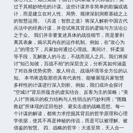
过于其精妙绝伦的计谋。这些计谋并非简单的欺骗或诡
计，而是建立在对人性、局势、规律深刻洞察基础之上
的智慧运用。《兵道：智胜之道》将深入解析中国古代
兵法中的经典计谋，并尝试将其背后的逻辑与方法论公
之于众。 我们并非要复述具体的战役细节，而是要剥
离其表象，揭示其内在的运作机制。例如，在“攻心为
上”的理念下，兵家如何通过心理战、离间计、怀柔策
等手段，瓦解敌人的斗志，不战而屈人之兵。我们将探
讨“知己知彼，百战不殆”的深层含义，分析其如何涵盖
了对自身优势劣势、敌人特点、战场环境等全方位的认
知。 本书将选取那些具有代表性、能够展现兵家智慧
多样性的计谋进行深入剖析。例如，我们或许会探讨
“空城计”背后所蕴含的虚实结合、反客为主的策略；“美
人计”所揭示的权力结构与人性弱点的巧妙利用；“围魏
救赵”所体现的迂回包抄、避实击虚的战略思想。每一
个计谋的解读，都将力求挖掘其背后的哲学原理和心理
学依据，使其不再是神秘的传说，而是可以被理解、被
借鉴的智慧。 四、战略的哲学：大道至简，天人合一