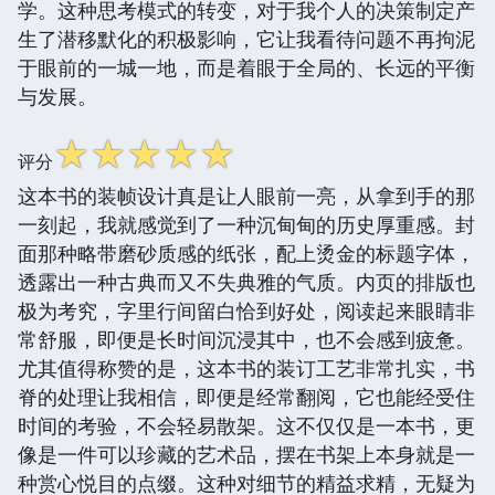
学。这种思考模式的转变，对于我个人的决策制定产
生了潜移默化的积极影响，它让我看待问题不再拘泥
于眼前的一城一地，而是着眼于全局的、长远的平衡
与发展。
☆
☆
☆
☆
☆
评分
这本书的装帧设计真是让人眼前一亮，从拿到手的那
一刻起，我就感觉到了一种沉甸甸的历史厚重感。封
面那种略带磨砂质感的纸张，配上烫金的标题字体，
透露出一种古典而又不失典雅的气质。内页的排版也
极为考究，字里行间留白恰到好处，阅读起来眼睛非
常舒服，即便是长时间沉浸其中，也不会感到疲惫。
尤其值得称赞的是，这本书的装订工艺非常扎实，书
脊的处理让我相信，即便是经常翻阅，它也能经受住
时间的考验，不会轻易散架。这不仅仅是一本书，更
像是一件可以珍藏的艺术品，摆在书架上本身就是一
种赏心悦目的点缀。这种对细节的精益求精，无疑为