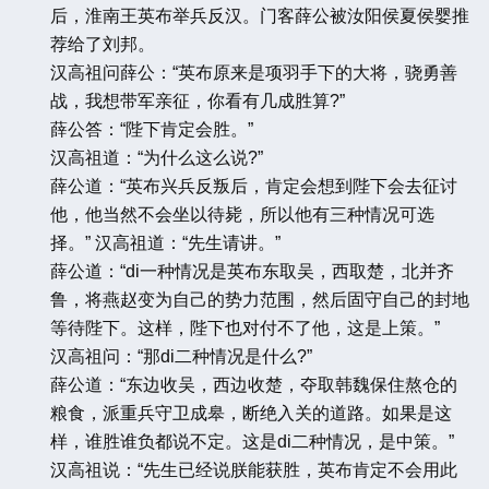
后，淮南王英布举兵反汉。门客薛公被汝阳侯夏侯婴推
荐给了刘邦。
汉高祖问薛公：“英布原来是项羽手下的大将，骁勇善
战，我想带军亲征，你看有几成胜算?”
薛公答：“陛下肯定会胜。”
汉高祖道：“为什么这么说?”
薛公道：“英布兴兵反叛后，肯定会想到陛下会去征讨
他，他当然不会坐以待毙，所以他有三种情况可选
择。” 汉高祖道：“先生请讲。”
薛公道：“di一种情况是英布东取吴，西取楚，北并齐
鲁，将燕赵变为自己的势力范围，然后固守自己的封地
等待陛下。这样，陛下也对付不了他，这是上策。”
汉高祖问：“那di二种情况是什么?”
薛公道：“东边收吴，西边收楚，夺取韩魏保住熬仓的
粮食，派重兵守卫成皋，断绝入关的道路。如果是这
样，谁胜谁负都说不定。这是di二种情况，是中策。”
汉高祖说：“先生已经说朕能获胜，英布肯定不会用此