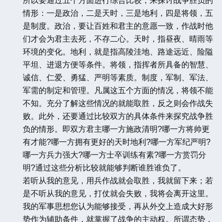
所以要通过五个方面进行综合比较，来探讨战争胜负的
情形：一是政治，二是天时，三是地利，四是将领，五
是制度。政治，要让百姓和君主的意愿一致，作战时他
们才会为君主去死，不存二心。天时，指昼夜、晴雨等
环境的变化。地利，就是指高陵洼地、路途远近、险隘
平坦、进退方便等条件。将领，指挥者所具备的智慧、
诚信、仁爱、勇猛、严明等素质。制度，军制、军法、
军需的制定和管理。凡属这五个方面的情况，将领不能
不知。充分了解这些情况的就能取胜，反之则会作战失
败。此外，还要通过比较双方的具体条件来探究战争胜
负的情形。即双方君主哪一方施政清明?哪一方将帅更
有才能?哪一方拥有更好的天时地利?哪一方军纪严明?
哪一方兵力强大?哪一方士卒训练有素?哪一方赏罚分
明?通过这些分析比较就能够判断谁胜谁负了。
若听从我的意见，用兵作战就会取胜，我就留下来；若
是不听从我的意见，打仗就会失败，我将会离开这里。
我的军事思想您认为能够接受，再从外交上造成大好形
势作为辅助条件，就掌握了战争的主动权。所谓态势，