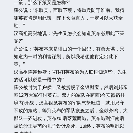
二策，那么下策又是怎样?”
薛公说：“东取吴，西取下蔡，将重兵防守淮南。我猜
测英布肯定用此策，陛下长驱直入，一定可以大获全
胜。”
汉高祖高兴地说：“先生又怎么会知道英布必用此下策
呢?”
薛公说：“英布本来是骊山的一个囚犯，有勇无谋，只
知道为一时的利害谋划，所以我猜想他肯定出此下
策。”
汉高祖连连称赞：“好!好!英布的为人朕也知道些，先生
的话可以说是一语中的!”
薛公被封为千户侯，又被赏赐了金银财宝，然后刘邦亲
率12万大军征讨英布。双方的军队在蕲西(今安徽宿县
境内)开战，汉高祖见英布的军队气势旺盛，就用只守
不攻的策略，等到英布的军队疲惫之后，金鼓齐鸣，大
部队一齐进攻，英布zui后落荒而逃。英布逃到江南后
被长沙王吴芮的儿子设计杀死。zui终，英布的叛乱以