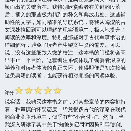
颖而出的关键所在。我特别欣赏编者在关键的段落
后，插入的那些极为精到的释义和典故出处。这些辅
助性的文字，如同精准的导航系统，将我从晦涩的古
文深处拉回到可以理解的现实语境中，极大地提升了
阅读的效率和深度。特别是那些对于古代军事术语的
详细解析，避免了读者产生望文生义的偏差。可以
说，没有这些细致入微的校注，这本书的门槛将会高
出不止一个台阶。这套编注系统体现了编纂者深厚的
学养和对读者体验的真正关怀，使得即便是初次接触
这类典籍的读者，也能获得相对顺畅的阅读体验。
☆
☆
☆
☆
☆
评分
说实话，我购买这本书之前，对某些章节的内容抱持
着一种审慎的怀疑态度，毕竟很多古代的谋略在现代
的商业竞争环境中，似乎有些“不合时宜”。然而，当
我深入研读了其中关于“知彼知己”和“因势利导”的论