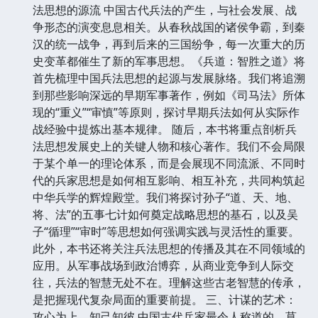
法思想的源流 中国古代兵法的产生，与社会发展、战
争形态的演变息息相关。从春秋战国的诸侯争霸，到秦
汉的统一战争，再到后来的三国纷争，每一次重大的历
史变革都催生了新的军事思想。《兵道：智胜之道》将
首先梳理中国兵法思想的起源与发展脉络。我们将追溯
到那些影响深远的早期军事著作，例如《司马法》所体
现的“重义”“审慎”等原则，探讨早期兵法如何从实际作
战经验中提炼出基本规律。 随后，本书将重点剖析兵
法思想发展史上的关键人物和核心著作。我们不会局限
于某个单一的理论体系，而是会展现不同流派、不同时
代的兵家思想是如何相互影响、相互补充，共同构筑起
中华兵学的辉煌殿堂。我们将探讨孙子“道、天、地、
将、法”的五事七计如何奠定战略思想的基石，以及吴
子“循理”“审时”等思想如何强调实践与灵活性的重要。
此外，本书还将关注兵法思想的传播及其在不同领域的
应用。从军事战场到政治博弈，从商业竞争到人际交
往，兵法的智慧无处不在。理解这些古老智慧的传承，
是把握现代复杂局面的重要前提。 三、计谋的艺术：
攻心为上，知己知彼 中国古代兵家最令人称道的，莫