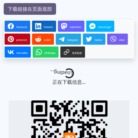
下载链接在页面底部
facebook
linkedin
mastodon
messenger
pinterest
reddit
telegram
twitter
viber
vkontakte
whatsapp
复制链接
Loading...
正在下载信息...