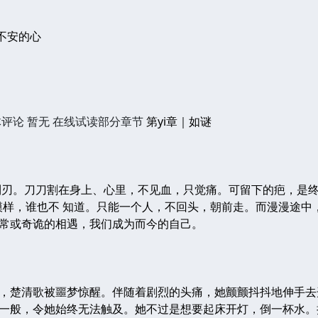
不安的心
评论 暂无 在线试读部分章节
第yi章｜如谜
利刃。刀刀割在身上、心里，不见血，只觉痛。可留下的疤，是
模样，谁也不 知道。只能一个人，不回头，朝前走。而漫漫途中，所
常或奇诡的相遇，我们成为而今的自己。
，楚清歌被噩梦惊醒。伴随着剧烈的头痛，她颤颤抖抖地伸手去
一般，令她始终无法触及。她不过是想要起床开灯，倒一杯水。