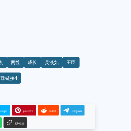
说
两性
成长
吴淡如
王臣
下载链接4
senger
pinterest
reddit
telegram
复制链接