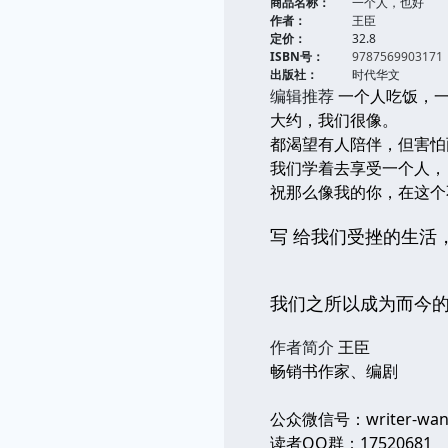
商品名称：
一个人，也好
作者：
王臣
定价：
32.8
ISBN号：
9787569903171
出版社：
时代华文
编辑推荐
一个人吃饭，
大约，我们很像。
都渴望有人陪伴，但害怕
我们学着去享受一个人，
祝那么像我的你，在这个
写 给我们受挫
我们之所以成为而今
作者简介
王臣
畅销书作家、编剧
公众微信号：writer-wan
读者QQ群：17520681