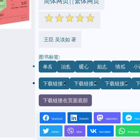
简体网页
繁体网页
||
☆
☆
☆
☆
☆
王臣 吴淡如 著
图书标签:
单身
治愈
暖心
励志
情感
小
下载链接1
下载链接2
下载链接3
下载链接在页面底部
facebook
linkedin
mastodon
mes
twitter
viber
vkontakte
whatsapp