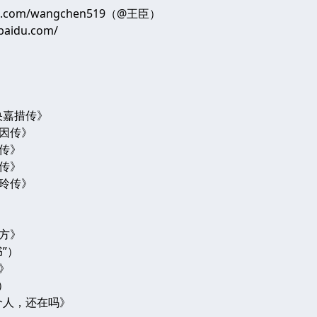
o.com/wangchen519（@王臣）
baidu.com/
央嘉措传》
因传》
传》
传》
玲传》
方》
”）
》
）
个人，还在吗》