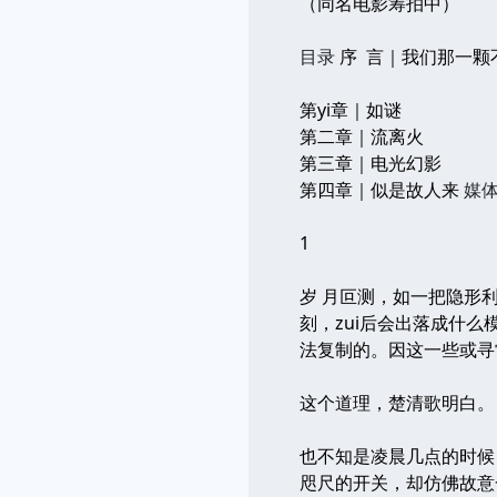
（同名电影筹拍中）
目录
序 言｜我们那一颗
第yi章｜如谜
第二章｜流离火
第三章｜电光幻影
第四章｜似是故人来
媒体
1
岁 月叵测，如一把隐形
刻，zui后会出落成什么
法复制的。因这一些或寻
这个道理，楚清歌明白。
也不知是凌晨几点的时候
咫尺的开关，却仿佛故意